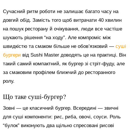
Сучасний ритм роботи не залишає багато часу на
довгий обід. Замість того щоб витрачати 40 хвилин
на пошук ресторану й очікування, люди все частіше
шукають рішення “на ходу”. Але компроміс між
швидкістю та смаком більше не обов’язковий —
суші
бургери
від Sushi Master доводять це на практиці. Він
такий самий компактний, як бургер зі стріт-фуду, але
за смаковим профілем ближчий до ресторанного
ролу.
Що таке суші-бургер?
Зовні — це класичний бургер. Всередині — звичні
для суші компоненти: рис, риба, овочі, соуси. Роль
“булок” виконують два щільно спресовані рисові