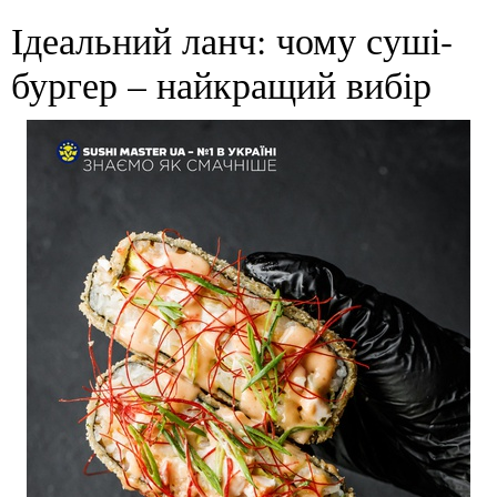
Ідеальний ланч: чому суші-
бургер – найкращий вибір