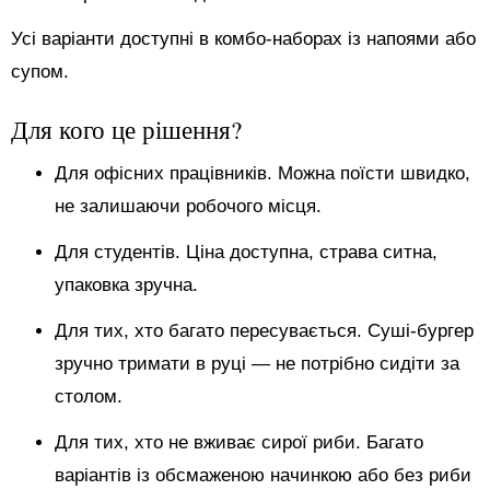
Усі варіанти доступні в комбо-наборах із напоями або
супом.
Для кого це рішення?
Для офісних працівників. Можна поїсти швидко,
не залишаючи робочого місця.
Для студентів. Ціна доступна, страва ситна,
упаковка зручна.
Для тих, хто багато пересувається. Суші-бургер
зручно тримати в руці — не потрібно сидіти за
столом.
Для тих, хто не вживає сирої риби. Багато
варіантів із обсмаженою начинкою або без риби