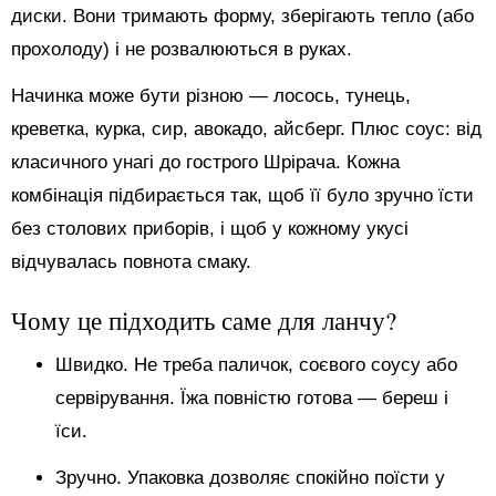
диски. Вони тримають форму, зберігають тепло (або
прохолоду) і не розвалюються в руках.
Начинка може бути різною — лосось, тунець,
креветка, курка, сир, авокадо, айсберг. Плюс соус: від
класичного унагі до гострого Шрірача. Кожна
комбінація підбирається так, щоб її було зручно їсти
без столових приборів, і щоб у кожному укусі
відчувалась повнота смаку.
Чому це підходить саме для ланчу?
Швидко. Не треба паличок, соєвого соусу або
сервірування. Їжа повністю готова — береш і
їси.
Зручно. Упаковка дозволяє спокійно поїсти у