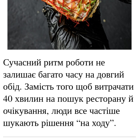
Сучасний ритм роботи не
залишає багато часу на довгий
обід. Замість того щоб витрачати
40 хвилин на пошук ресторану й
очікування, люди все частіше
шукають рішення “на ходу”.