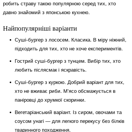
робить страву такою популярною серед тих, хто
давно знайомий з японською кухнею.
Найпопулярніші варіанти
Суші-бургер з лососем. Класика. В міру ніжний,
підходить для тих, хто не хоче експериментів.
Гострий суші-бургер з тунцем. Вибір тих, хто
любить післясмак і яскравість.
Суші-бургер з куркою. Добрий варіант для тих,
хто не вживає риби. М’ясо обсмажується в
паніровці до хрумкої скоринки.
Вегетаріанський варіант. Із сиром, овочами та
соусом унагі — для легкого перекусу без білків
тваринного походження.