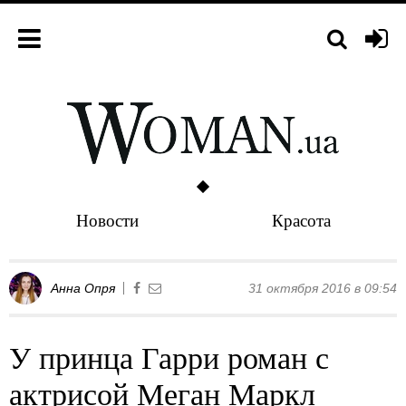
Новости
Красота
Анна Опря
31 октября 2016 в 09:54
У принца Гарри роман с
актрисой Меган Маркл