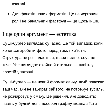
взагалі.
Для фанатів нових форматів. Це не черговий
рол і не банальний фастфуд — це щось інше.
І ще один аргумент — естетика
Суші-бургер виглядає сучасно. Це той випадок, коли
хочеться зробити фото перед тим, як з’їсти.
Структура не розпадається, шари видно, соус не
тече. Усе виглядає охайно й стильно — навіть у
простій упаковці.
Суші-бургер — це новий формат ланчу, який поважає
ваш час. Він не забирає зайвого, не потребує зусиль,
не розчаровує у смаку. Це рішення, яке доводить:
навіть у будній день посеред графіку можна з’їсти