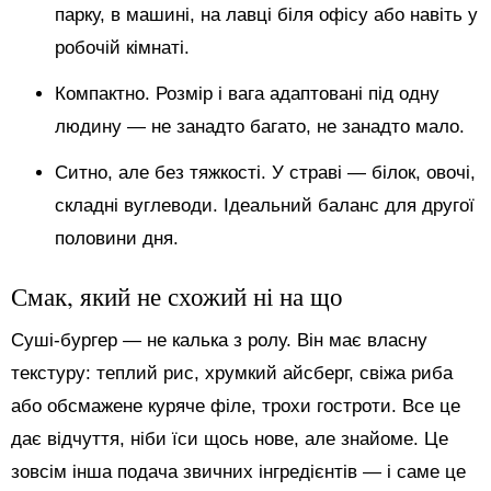
парку, в машині, на лавці біля офісу або навіть у
робочій кімнаті.
Компактно. Розмір і вага адаптовані під одну
людину — не занадто багато, не занадто мало.
Ситно, але без тяжкості. У страві — білок, овочі,
складні вуглеводи. Ідеальний баланс для другої
половини дня.
Смак, який не схожий ні на що
Суші-бургер — не калька з ролу. Він має власну
текстуру: теплий рис, хрумкий айсберг, свіжа риба
або обсмажене куряче філе, трохи гостроти. Все це
дає відчуття, ніби їси щось нове, але знайоме. Це
зовсім інша подача звичних інгредієнтів — і саме це