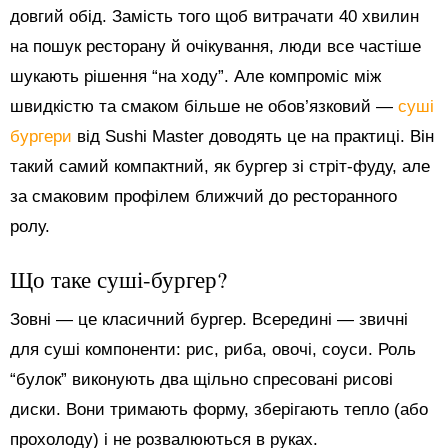
довгий обід. Замість того щоб витрачати 40 хвилин
на пошук ресторану й очікування, люди все частіше
шукають рішення “на ходу”. Але компроміс між
швидкістю та смаком більше не обов’язковий —
суші
бургери
від Sushi Master доводять це на практиці. Він
такий самий компактний, як бургер зі стріт-фуду, але
за смаковим профілем ближчий до ресторанного
ролу.
Що таке суші-бургер?
Зовні — це класичний бургер. Всередині — звичні
для суші компоненти: рис, риба, овочі, соуси. Роль
“булок” виконують два щільно спресовані рисові
диски. Вони тримають форму, зберігають тепло (або
прохолоду) і не розвалюються в руках.