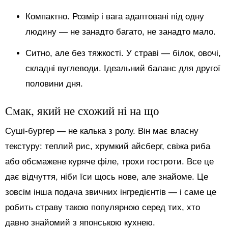
Компактно. Розмір і вага адаптовані під одну
людину — не занадто багато, не занадто мало.
Ситно, але без тяжкості. У страві — білок, овочі,
складні вуглеводи. Ідеальний баланс для другої
половини дня.
Смак, який не схожий ні на що
Суші-бургер — не калька з ролу. Він має власну
текстуру: теплий рис, хрумкий айсберг, свіжа риба
або обсмажене куряче філе, трохи гостроти. Все це
дає відчуття, ніби їси щось нове, але знайоме. Це
зовсім інша подача звичних інгредієнтів — і саме це
робить страву такою популярною серед тих, хто
давно знайомий з японською кухнею.