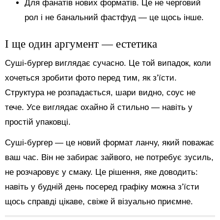
Для фанатів нових форматів. Це не черговий
рол і не банальний фастфуд — це щось інше.
І ще один аргумент — естетика
Суші-бургер виглядає сучасно. Це той випадок, коли
хочеться зробити фото перед тим, як з’їсти.
Структура не розпадається, шари видно, соус не
тече. Усе виглядає охайно й стильно — навіть у
простій упаковці.
Суші-бургер — це новий формат ланчу, який поважає
ваш час. Він не забирає зайвого, не потребує зусиль,
не розчаровує у смаку. Це рішення, яке доводить:
навіть у будній день посеред графіку можна з’їсти
щось справді цікаве, свіже й візуально приємне.