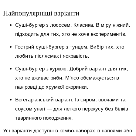
Найпопулярніші варіанти
Суші-бургер з лососем. Класика. В міру ніжний,
підходить для тих, хто не хоче експериментів.
Гострий суші-бургер з тунцем. Вибір тих, хто
любить післясмак і яскравість.
Суші-бургер з куркою. Добрий варіант для тих,
хто не вживає риби. М’ясо обсмажується в
паніровці до хрумкої скоринки.
Вегетаріанський варіант. Із сиром, овочами та
соусом унагі — для легкого перекусу без білків
тваринного походження.
Усі варіанти доступні в комбо-наборах із напоями або