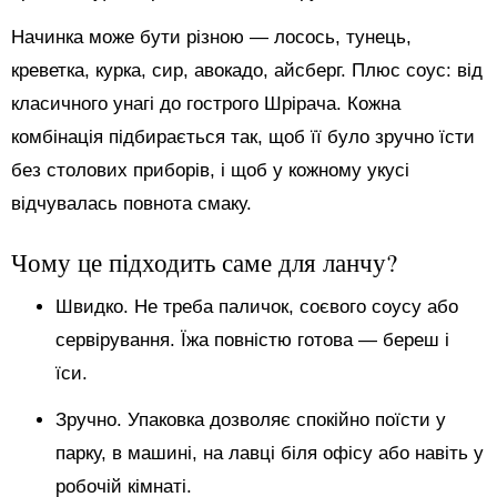
Начинка може бути різною — лосось, тунець,
креветка, курка, сир, авокадо, айсберг. Плюс соус: від
класичного унагі до гострого Шрірача. Кожна
комбінація підбирається так, щоб її було зручно їсти
без столових приборів, і щоб у кожному укусі
відчувалась повнота смаку.
Чому це підходить саме для ланчу?
Швидко. Не треба паличок, соєвого соусу або
сервірування. Їжа повністю готова — береш і
їси.
Зручно. Упаковка дозволяє спокійно поїсти у
парку, в машині, на лавці біля офісу або навіть у
робочій кімнаті.