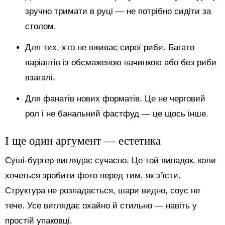
зручно тримати в руці — не потрібно сидіти за
столом.
Для тих, хто не вживає сирої риби. Багато
варіантів із обсмаженою начинкою або без риби
взагалі.
Для фанатів нових форматів. Це не черговий
рол і не банальний фастфуд — це щось інше.
І ще один аргумент — естетика
Суші-бургер виглядає сучасно. Це той випадок, коли
хочеться зробити фото перед тим, як з’їсти.
Структура не розпадається, шари видно, соус не
тече. Усе виглядає охайно й стильно — навіть у
простій упаковці.