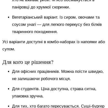
паніровці до хрумкої скоринки.
Вегетаріанський варіант. Із сиром, овочами та
соусом унагі — для легкого перекусу без білків
тваринного походження.
Усі варіанти доступні в комбо-наборах із напоями або
супом.
Для кого це рішення?
Для офісних працівників. Можна поїсти швидко,
не залишаючи робочого місця.
Для студентів. Ціна доступна, страва ситна,
упаковка зручна.
Для тих, хто багато пересувається. Суші-бургер