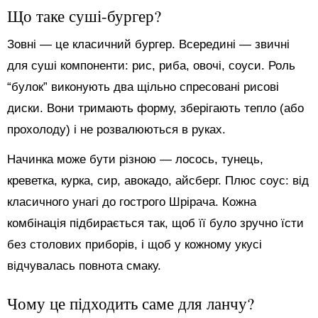
Що таке суші-бургер?
Зовні — це класичний бургер. Всередині — звичні
для суші компоненти: рис, риба, овочі, соуси. Роль
“булок” виконують два щільно спресовані рисові
диски. Вони тримають форму, зберігають тепло (або
прохолоду) і не розвалюються в руках.
Начинка може бути різною — лосось, тунець,
креветка, курка, сир, авокадо, айсберг. Плюс соус: від
класичного унагі до гострого Шрірача. Кожна
комбінація підбирається так, щоб її було зручно їсти
без столових приборів, і щоб у кожному укусі
відчувалась повнота смаку.
Чому це підходить саме для ланчу?