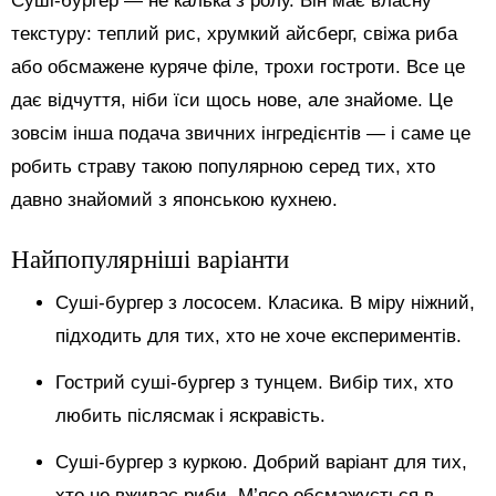
Суші-бургер — не калька з ролу. Він має власну
текстуру: теплий рис, хрумкий айсберг, свіжа риба
або обсмажене куряче філе, трохи гостроти. Все це
дає відчуття, ніби їси щось нове, але знайоме. Це
зовсім інша подача звичних інгредієнтів — і саме це
робить страву такою популярною серед тих, хто
давно знайомий з японською кухнею.
Найпопулярніші варіанти
Суші-бургер з лососем. Класика. В міру ніжний,
підходить для тих, хто не хоче експериментів.
Гострий суші-бургер з тунцем. Вибір тих, хто
любить післясмак і яскравість.
Суші-бургер з куркою. Добрий варіант для тих,
хто не вживає риби. М’ясо обсмажується в