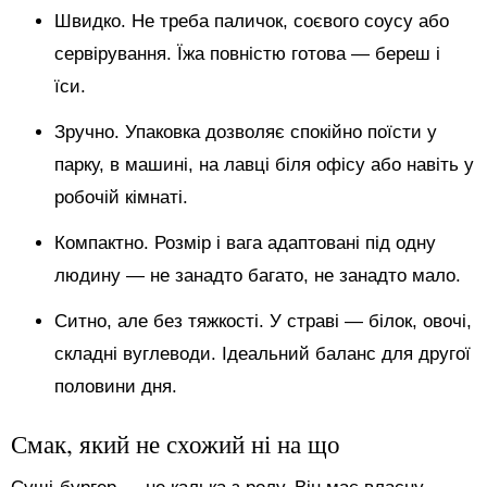
Швидко. Не треба паличок, соєвого соусу або
сервірування. Їжа повністю готова — береш і
їси.
Зручно. Упаковка дозволяє спокійно поїсти у
парку, в машині, на лавці біля офісу або навіть у
робочій кімнаті.
Компактно. Розмір і вага адаптовані під одну
людину — не занадто багато, не занадто мало.
Ситно, але без тяжкості. У страві — білок, овочі,
складні вуглеводи. Ідеальний баланс для другої
половини дня.
Смак, який не схожий ні на що