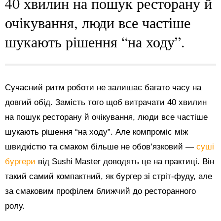
40 хвилин на пошук ресторану й
очікування, люди все частіше
шукають рішення “на ходу”.
Сучасний ритм роботи не залишає багато часу на
довгий обід. Замість того щоб витрачати 40 хвилин
на пошук ресторану й очікування, люди все частіше
шукають рішення “на ходу”. Але компроміс між
швидкістю та смаком більше не обов’язковий —
суші
бургери
від Sushi Master доводять це на практиці. Він
такий самий компактний, як бургер зі стріт-фуду, але
за смаковим профілем ближчий до ресторанного
ролу.