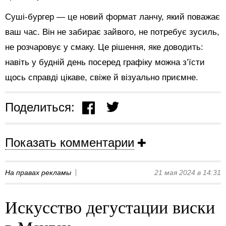
Суші-бургер — це новий формат ланчу, який поважає
ваш час. Він не забирає зайвого, не потребує зусиль,
не розчаровує у смаку. Це рішення, яке доводить:
навіть у будній день посеред графіку можна з’їсти
щось справді цікаве, свіже й візуально приємне.
Поделиться:
Показать комментарии
На правах рекламы
21 мая 2024 в 14:31
Искусство дегустации виски