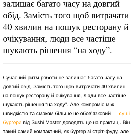
залишає багато часу на довгий
обід. Замість того щоб витрачати
40 хвилин на пошук ресторану й
очікування, люди все частіше
шукають рішення “на ходу”.
Сучасний ритм роботи не залишає багато часу на
довгий обід. Замість того щоб витрачати 40 хвилин
на пошук ресторану й очікування, люди все частіше
шукають рішення “на ходу”. Але компроміс між
швидкістю та смаком більше не обов’язковий —
суші
бургери
від Sushi Master доводять це на практиці. Він
такий самий компактний, як бургер зі стріт-фуду, але