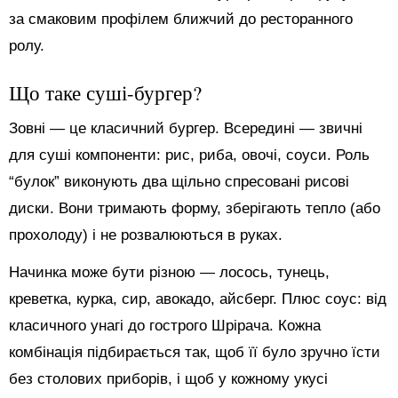
за смаковим профілем ближчий до ресторанного
ролу.
Що таке суші-бургер?
Зовні — це класичний бургер. Всередині — звичні
для суші компоненти: рис, риба, овочі, соуси. Роль
“булок” виконують два щільно спресовані рисові
диски. Вони тримають форму, зберігають тепло (або
прохолоду) і не розвалюються в руках.
Начинка може бути різною — лосось, тунець,
креветка, курка, сир, авокадо, айсберг. Плюс соус: від
класичного унагі до гострого Шрірача. Кожна
комбінація підбирається так, щоб її було зручно їсти
без столових приборів, і щоб у кожному укусі