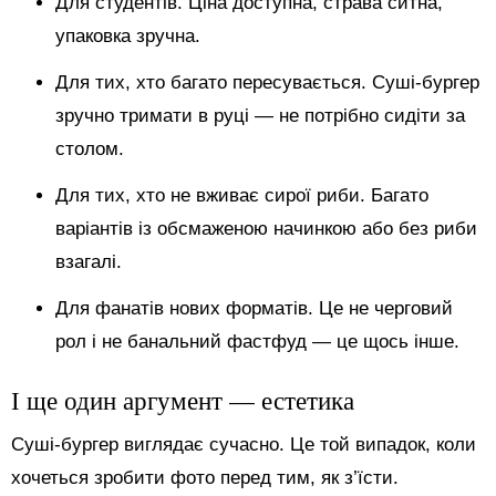
Для студентів. Ціна доступна, страва ситна,
упаковка зручна.
Для тих, хто багато пересувається. Суші-бургер
зручно тримати в руці — не потрібно сидіти за
столом.
Для тих, хто не вживає сирої риби. Багато
варіантів із обсмаженою начинкою або без риби
взагалі.
Для фанатів нових форматів. Це не черговий
рол і не банальний фастфуд — це щось інше.
І ще один аргумент — естетика
Суші-бургер виглядає сучасно. Це той випадок, коли
хочеться зробити фото перед тим, як з’їсти.