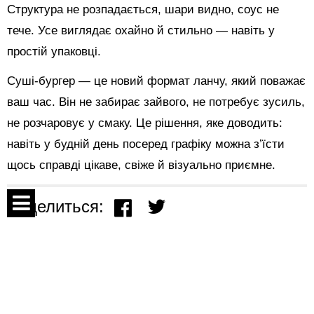
Структура не розпадається, шари видно, соус не
тече. Усе виглядає охайно й стильно — навіть у
простій упаковці.
Суші-бургер — це новий формат ланчу, який поважає
ваш час. Він не забирає зайвого, не потребує зусиль,
не розчаровує у смаку. Це рішення, яке доводить:
навіть у будній день посеред графіку можна з’їсти
щось справді цікаве, свіже й візуально приємне.
Поделиться:
Спецпроекты
Показать комментарии
Контакты
О проекте