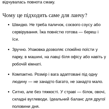
відчувалась повнота смаку.
Чому це підходить саме для ланчу?
Швидко. Не треба паличок, соєвого соусу або
сервірування. Їжа повністю готова — береш і
їси.
Зручно. Упаковка дозволяє спокійно поїсти у
парку, в машині, на лавці біля офісу або навіть у
робочій кімнаті.
Компактно. Розмір і вага адаптовані під одну
людину — не занадто багато, не занадто мало.
Ситно, але без тяжкості. У страві — білок, овочі,
складні вуглеводи. Ідеальний баланс для другої
половини дня.