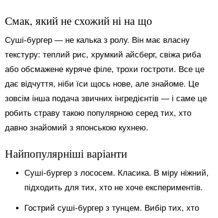
Смак, який не схожий ні на що
Суші-бургер — не калька з ролу. Він має власну
текстуру: теплий рис, хрумкий айсберг, свіжа риба
або обсмажене куряче філе, трохи гостроти. Все це
дає відчуття, ніби їси щось нове, але знайоме. Це
зовсім інша подача звичних інгредієнтів — і саме це
робить страву такою популярною серед тих, хто
давно знайомий з японською кухнею.
Найпопулярніші варіанти
Суші-бургер з лососем. Класика. В міру ніжний,
підходить для тих, хто не хоче експериментів.
Гострий суші-бургер з тунцем. Вибір тих, хто