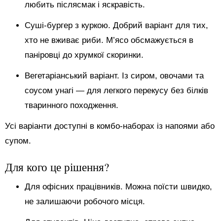
любить післясмак і яскравість.
Суші-бургер з куркою. Добрий варіант для тих,
хто не вживає риби. М’ясо обсмажується в
паніровці до хрумкої скоринки.
Вегетаріанський варіант. Із сиром, овочами та
соусом унагі — для легкого перекусу без білків
тваринного походження.
Усі варіанти доступні в комбо-наборах із напоями або
супом.
Для кого це рішення?
Для офісних працівників. Можна поїсти швидко,
не залишаючи робочого місця.