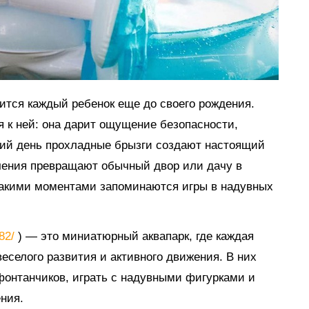
мится каждый ребенок еще до своего рождения.
я к ней: она дарит ощущение безопасности,
тний день прохладные брызги создают настоящий
ечения превращают обычный двор или дачу в
такими моментами запоминаются игры в надувных
882/
) — это миниатюрный аквапарк, где каждая
еселого развития и активного движения. В них
 фонтанчиков, играть с надувными фигурками и
ния.