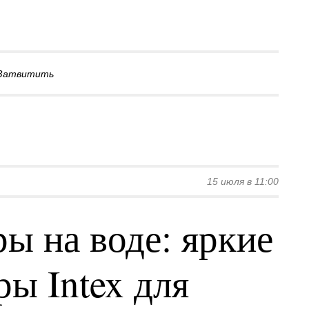
Затвитить
15 июля в 11:00
ы на воде: яркие
ы Intex для