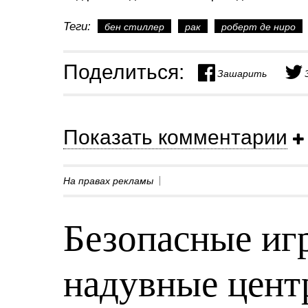
Теги:
бен стиллер
рак
роберт де ниро
Поделиться:
Зашарить
Показать комментарии
На правах рекламы
Безопасные игр
надувные центр