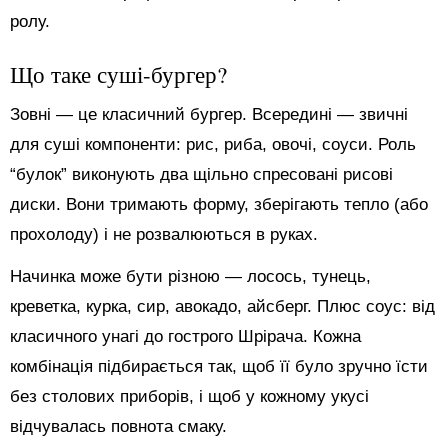
ролу.
Що таке суші-бургер?
Зовні — це класичний бургер. Всередині — звичні
для суші компоненти: рис, риба, овочі, соуси. Роль
“булок” виконують два щільно спресовані рисові
диски. Вони тримають форму, зберігають тепло (або
прохолоду) і не розвалюються в руках.
Начинка може бути різною — лосось, тунець,
креветка, курка, сир, авокадо, айсберг. Плюс соус: від
класичного унагі до гострого Шрірача. Кожна
комбінація підбирається так, щоб її було зручно їсти
без столових приборів, і щоб у кожному укусі
відчувалась повнота смаку.