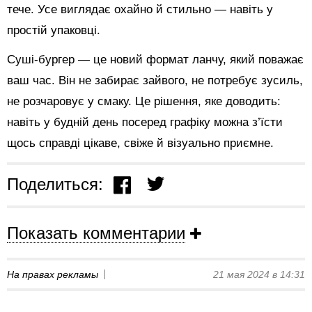
тече. Усе виглядає охайно й стильно — навіть у
простій упаковці.
Суші-бургер — це новий формат ланчу, який поважає
ваш час. Він не забирає зайвого, не потребує зусиль,
не розчаровує у смаку. Це рішення, яке доводить:
навіть у будній день посеред графіку можна з’їсти
щось справді цікаве, свіже й візуально приємне.
Поделиться:
Показать комментарии
На правах рекламы
21 мая 2024 в 14:31