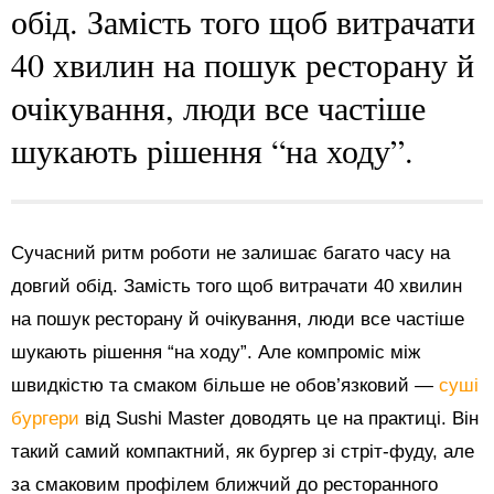
обід. Замість того щоб витрачати
40 хвилин на пошук ресторану й
очікування, люди все частіше
шукають рішення “на ходу”.
Сучасний ритм роботи не залишає багато часу на
довгий обід. Замість того щоб витрачати 40 хвилин
на пошук ресторану й очікування, люди все частіше
шукають рішення “на ходу”. Але компроміс між
швидкістю та смаком більше не обов’язковий —
суші
бургери
від Sushi Master доводять це на практиці. Він
такий самий компактний, як бургер зі стріт-фуду, але
за смаковим профілем ближчий до ресторанного