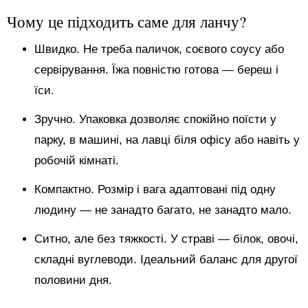
Чому це підходить саме для ланчу?
Швидко. Не треба паличок, соєвого соусу або
сервірування. Їжа повністю готова — береш і
їси.
Зручно. Упаковка дозволяє спокійно поїсти у
парку, в машині, на лавці біля офісу або навіть у
робочій кімнаті.
Компактно. Розмір і вага адаптовані під одну
людину — не занадто багато, не занадто мало.
Ситно, але без тяжкості. У страві — білок, овочі,
складні вуглеводи. Ідеальний баланс для другої
половини дня.