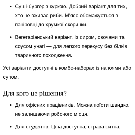
Суші-бургер з куркою. Добрий варіант для тих,
хто не вживає риби. М’ясо обсмажується в
паніровці до хрумкої скоринки.
Вегетаріанський варіант. Із сиром, овочами та
соусом унагі — для легкого перекусу без білків
тваринного походження.
Усі варіанти доступні в комбо-наборах із напоями або
супом.
Для кого це рішення?
Для офісних працівників. Можна поїсти швидко,
не залишаючи робочого місця.
Для студентів. Ціна доступна, страва ситна,