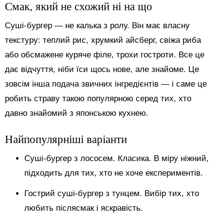
Смак, який не схожий ні на що
Суші-бургер — не калька з ролу. Він має власну
текстуру: теплий рис, хрумкий айсберг, свіжа риба
або обсмажене куряче філе, трохи гостроти. Все це
дає відчуття, ніби їси щось нове, але знайоме. Це
зовсім інша подача звичних інгредієнтів — і саме це
робить страву такою популярною серед тих, хто
давно знайомий з японською кухнею.
Найпопулярніші варіанти
Суші-бургер з лососем. Класика. В міру ніжний,
підходить для тих, хто не хоче експериментів.
Гострий суші-бургер з тунцем. Вибір тих, хто
любить післясмак і яскравість.