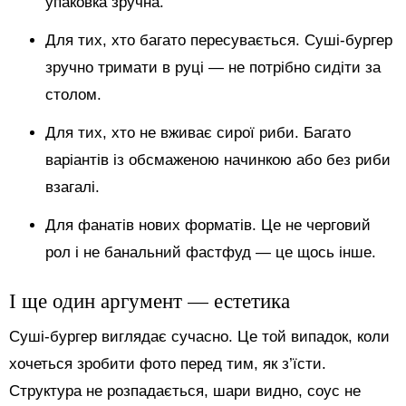
упаковка зручна.
Для тих, хто багато пересувається. Суші-бургер
зручно тримати в руці — не потрібно сидіти за
столом.
Для тих, хто не вживає сирої риби. Багато
варіантів із обсмаженою начинкою або без риби
взагалі.
Для фанатів нових форматів. Це не черговий
рол і не банальний фастфуд — це щось інше.
І ще один аргумент — естетика
Суші-бургер виглядає сучасно. Це той випадок, коли
хочеться зробити фото перед тим, як з’їсти.
Структура не розпадається, шари видно, соус не