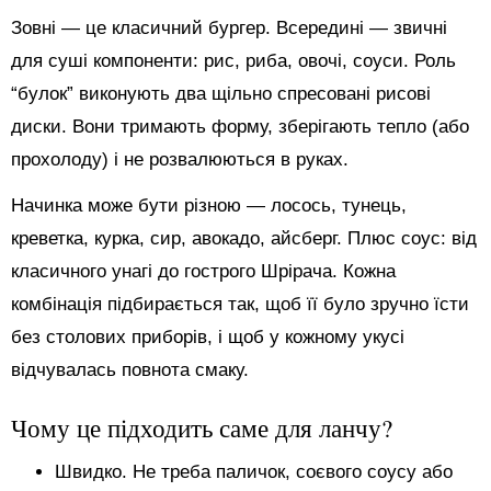
Зовні — це класичний бургер. Всередині — звичні
для суші компоненти: рис, риба, овочі, соуси. Роль
“булок” виконують два щільно спресовані рисові
диски. Вони тримають форму, зберігають тепло (або
прохолоду) і не розвалюються в руках.
Начинка може бути різною — лосось, тунець,
креветка, курка, сир, авокадо, айсберг. Плюс соус: від
класичного унагі до гострого Шрірача. Кожна
комбінація підбирається так, щоб її було зручно їсти
без столових приборів, і щоб у кожному укусі
відчувалась повнота смаку.
Чому це підходить саме для ланчу?
Швидко. Не треба паличок, соєвого соусу або