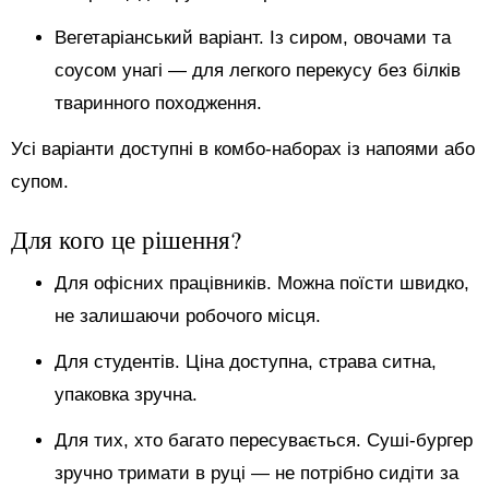
Вегетаріанський варіант. Із сиром, овочами та
соусом унагі — для легкого перекусу без білків
тваринного походження.
Усі варіанти доступні в комбо-наборах із напоями або
супом.
Для кого це рішення?
Для офісних працівників. Можна поїсти швидко,
не залишаючи робочого місця.
Для студентів. Ціна доступна, страва ситна,
упаковка зручна.
Для тих, хто багато пересувається. Суші-бургер
зручно тримати в руці — не потрібно сидіти за