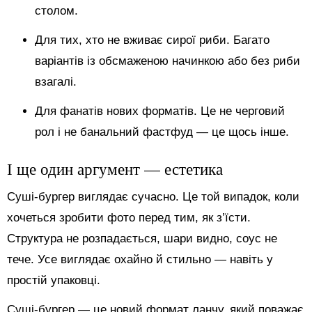
столом.
Для тих, хто не вживає сирої риби. Багато
варіантів із обсмаженою начинкою або без риби
взагалі.
Для фанатів нових форматів. Це не черговий
рол і не банальний фастфуд — це щось інше.
І ще один аргумент — естетика
Суші-бургер виглядає сучасно. Це той випадок, коли
хочеться зробити фото перед тим, як з’їсти.
Структура не розпадається, шари видно, соус не
тече. Усе виглядає охайно й стильно — навіть у
простій упаковці.
Суші-бургер — це новий формат ланчу, який поважає