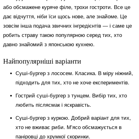
або обсмажене куряче філе, трохи гостроти. Все це
дає відчуття, ніби їси щось нове, але знайоме. Це
зовсім інша подача звичних інгредієнтів — і саме це
робить страву такою популярною серед тих, хто
давно знайомий з японською кухнею.
Найпопулярніші варіанти
Суші-бургер з лососем. Класика. В міру ніжний,
підходить для тих, хто не хоче експериментів.
Гострий суші-бургер з тунцем. Вибір тих, хто
любить післясмак і яскравість.
Суші-бургер з куркою. Добрий варіант для тих,
хто не вживає риби. М’ясо обсмажується в
паніровці до хрумкої скоринки.