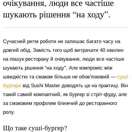
очікування, люди все частіше
шукають рішення “на ходу”.
Сучасний ритм роботи не залишає багато часу на
довгий обід. Замість того щоб витрачати 40 хвилин
на пошук ресторану й очікування, люди все частіше
шукають рішення “на ходу”. Але компроміс між
швидкістю та смаком більше не обов’язковий —
суші
бургери
від Sushi Master доводять це на практиці. Він
такий самий компактний, як бургер зі стріт-фуду, але
за смаковим профілем ближчий до ресторанного
ролу.
Що таке суші-бургер?