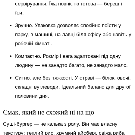
сервірування. Їжа повністю готова — береш і
їси.
Зручно. Упаковка дозволяє спокійно поїсти у
парку, в машині, на лавці біля офісу або навіть у
робочій кімнаті.
Компактно. Розмір і вага адаптовані під одну
людину — не занадто багато, не занадто мало.
Ситно, але без тяжкості. У страві — білок, овочі,
складні вуглеводи. Ідеальний баланс для другої
половини дня.
Смак, який не схожий ні на що
Суші-бургер — не калька з ролу. Він має власну
текстуру: теплий рис, хрумкий айсберг, свіжа риба