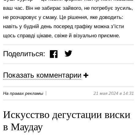
ваш час. Він не забирає зайвого, не потребує зусиль,
не розчаровує у смаку. Це рішення, яке доводить:
навіть у будній день посеред графіку можна з’їсти
щось справді цікаве, свіже й візуально приємне.
Поделиться:
Показать комментарии
На правах рекламы
21 мая 2024 в 14:31
Искусство дегустации виски
в Маудау