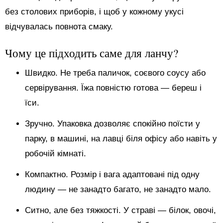
без столових приборів, і щоб у кожному укусі
відчувалась повнота смаку.
Чому це підходить саме для ланчу?
Швидко. Не треба паличок, соєвого соусу або
сервірування. Їжа повністю готова — береш і
їси.
Зручно. Упаковка дозволяє спокійно поїсти у
парку, в машині, на лавці біля офісу або навіть у
робочій кімнаті.
Компактно. Розмір і вага адаптовані під одну
людину — не занадто багато, не занадто мало.
Ситно, але без тяжкості. У страві — білок, овочі,