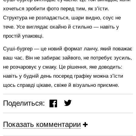
хочеться зробити фото перед тим, як з’їсти.
Структура не розпадається, шари видно, соус не
тече. Усе виглядає охайно й стильно — навіть у
простій упаковці.
Суші-бургер — це новий формат ланчу, який поважає
ваш час. Він не забирає зайвого, не потребує зусиль,
не розчаровує у смаку. Це рішення, яке доводить:
навіть у будній день посеред графіку можна з’їсти
щось справді цікаве, свіже й візуально приємне.
Поделиться:
Показать комментарии