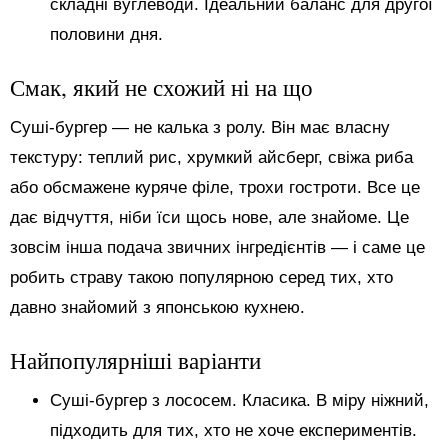
складні вуглеводи. Ідеальний баланс для другої
половини дня.
Смак, який не схожий ні на що
Суші-бургер — не калька з ролу. Він має власну
текстуру: теплий рис, хрумкий айсберг, свіжа риба
або обсмажене куряче філе, трохи гостроти. Все це
дає відчуття, ніби їси щось нове, але знайоме. Це
зовсім інша подача звичних інгредієнтів — і саме це
робить страву такою популярною серед тих, хто
давно знайомий з японською кухнею.
Найпопулярніші варіанти
Суші-бургер з лососем. Класика. В міру ніжний,
підходить для тих, хто не хоче експериментів.