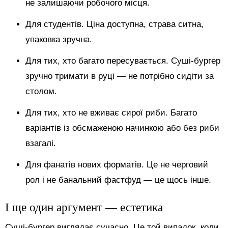
не залишаючи робочого місця.
Для студентів. Ціна доступна, страва ситна,
упаковка зручна.
Для тих, хто багато пересувається. Суші-бургер
зручно тримати в руці — не потрібно сидіти за
столом.
Для тих, хто не вживає сирої риби. Багато
варіантів із обсмаженою начинкою або без риби
взагалі.
Для фанатів нових форматів. Це не черговий
рол і не банальний фастфуд — це щось інше.
І ще один аргумент — естетика
Суші-бургер виглядає сучасно. Це той випадок, коли