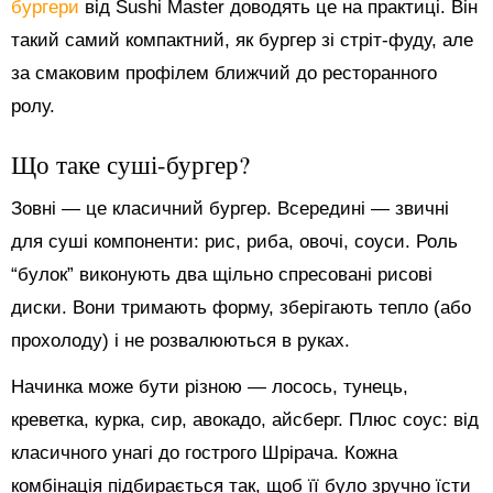
бургери
від Sushi Master доводять це на практиці. Він
такий самий компактний, як бургер зі стріт-фуду, але
за смаковим профілем ближчий до ресторанного
ролу.
Що таке суші-бургер?
Зовні — це класичний бургер. Всередині — звичні
для суші компоненти: рис, риба, овочі, соуси. Роль
“булок” виконують два щільно спресовані рисові
диски. Вони тримають форму, зберігають тепло (або
прохолоду) і не розвалюються в руках.
Начинка може бути різною — лосось, тунець,
креветка, курка, сир, авокадо, айсберг. Плюс соус: від
класичного унагі до гострого Шрірача. Кожна
комбінація підбирається так, щоб її було зручно їсти