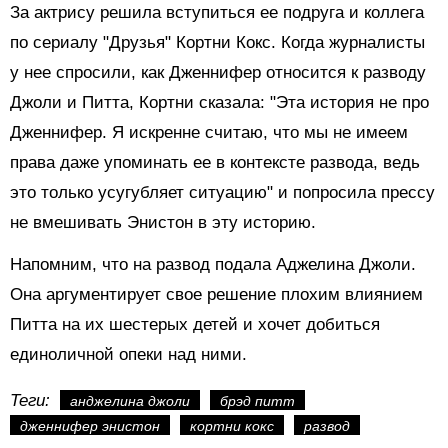
За актрису решила вступиться ее подруга и коллега
по сериалу "Друзья" Кортни Кокс. Когда журналисты
у нее спросили, как Дженнифер относится к разводу
Джоли и Питта, Кортни сказала: "Эта история не про
Дженнифер. Я искренне считаю, что мы не имеем
права даже упоминать ее в контексте развода, ведь
это только усугубляет ситуацию" и попросила прессу
не вмешивать Энистон в эту историю.
Напомним, что на развод подала Аджелина Джоли.
Она аргументирует свое решение плохим влиянием
Питта на их шестерых детей и хочет добиться
единоличной опеки над ними.
Теги:
анджелина джоли
брэд питт
дженнифер энистон
кортни кокс
развод