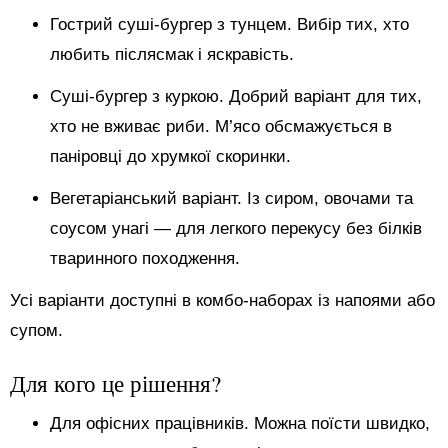
Гострий суші-бургер з тунцем. Вибір тих, хто
любить післясмак і яскравість.
Суші-бургер з куркою. Добрий варіант для тих,
хто не вживає риби. М’ясо обсмажується в
паніровці до хрумкої скоринки.
Вегетаріанський варіант. Із сиром, овочами та
соусом унагі — для легкого перекусу без білків
тваринного походження.
Усі варіанти доступні в комбо-наборах із напоями або
супом.
Для кого це рішення?
Для офісних працівників. Можна поїсти швидко,