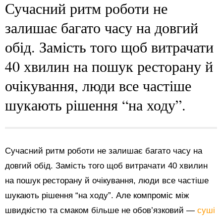
Сучасний ритм роботи не
залишає багато часу на довгий
обід. Замість того щоб витрачати
40 хвилин на пошук ресторану й
очікування, люди все частіше
шукають рішення “на ходу”.
Сучасний ритм роботи не залишає багато часу на
довгий обід. Замість того щоб витрачати 40 хвилин
на пошук ресторану й очікування, люди все частіше
шукають рішення “на ходу”. Але компроміс між
швидкістю та смаком більше не обов’язковий —
суші