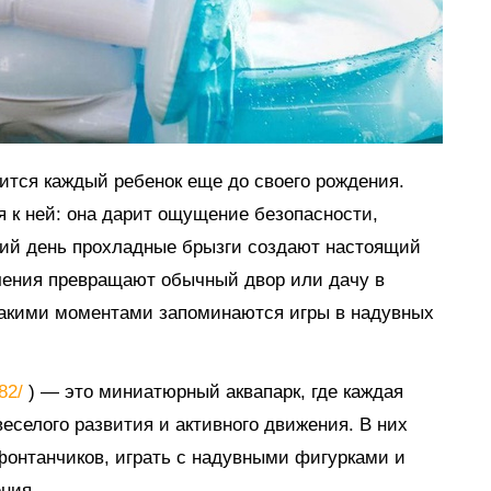
мится каждый ребенок еще до своего рождения.
я к ней: она дарит ощущение безопасности,
тний день прохладные брызги создают настоящий
ечения превращают обычный двор или дачу в
такими моментами запоминаются игры в надувных
882/
) — это миниатюрный аквапарк, где каждая
еселого развития и активного движения. В них
 фонтанчиков, играть с надувными фигурками и
ния.