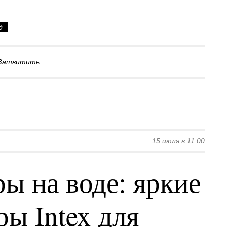
д
Затвитить
15 июля в 11:00
ы на воде: яркие
ы Intex для