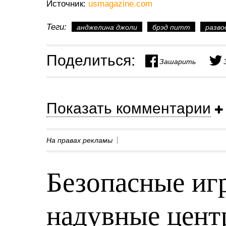
Источник:
usmagazine.com
Теги:
анджелина джоли
брэд питт
разво
Поделиться:
Зашарить
Показать комментарии
На правах рекламы
Безопасные игр
надувные центр