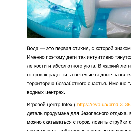
Вода — это первая стихия, с которой знако
Именно поэтому дети так интуитивно тянутс
легкости и абсолютного уюта. В жаркий ле
островок радости, а веселые водные развл
территорию беззаботного счастья. Именно 
водных центрах.
Игровой центр Intex (
https://eva.ua/brnd-313
деталь продумана для безопасного отдыха, в
можно скатываться с горок, ловить струйки
придумывать собственные водные приключе