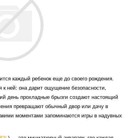
мится каждый ребенок еще до своего рождения.
я к ней: она дарит ощущение безопасности,
тний день прохладные брызги создают настоящий
ечения превращают обычный двор или дачу в
такими моментами запоминаются игры в надувных
882/
) — это миниатюрный аквапарк, где каждая