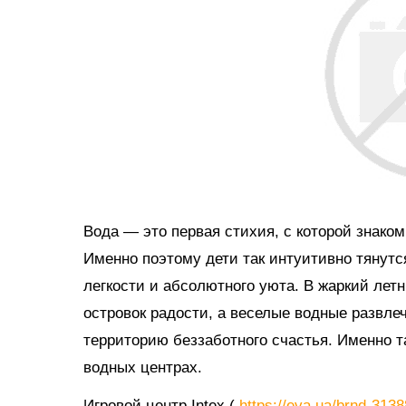
Вода — это первая стихия, с которой знако
Именно поэтому дети так интуитивно тянутс
легкости и абсолютного уюта. В жаркий ле
островок радости, а веселые водные развл
территорию беззаботного счастья. Именно 
водных центрах.
Игровой центр Intex (
https://eva.ua/brnd-313