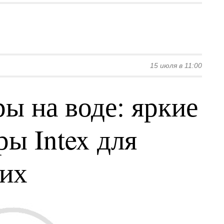
15 июля в 11:00
ы на воде: яркие
ы Intex для
ких