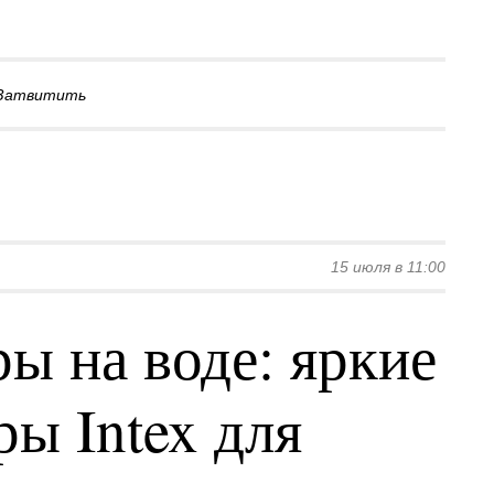
Затвитить
15 июля в 11:00
ы на воде: яркие
ы Intex для