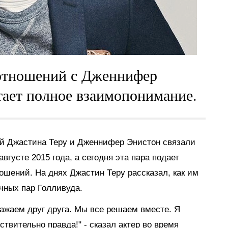
 отношений с Дженнифер
тает полное взаимопонимание.
ий Джастина Теру и Дженнифер Энистон связали
вгусте 2015 года, а сегодня эта пара подает
шений. На днях Джастин Теру рассказал, как им
чных пар Голливуда.
ажаем друг друга. Мы все решаем вместе. Я
ствительно правда!" - сказал актер во время