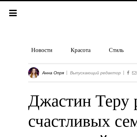
Новости
Красота
Стиль
Анна Опря
Выпускающий редактор
Джастин Теру 
счастливых се