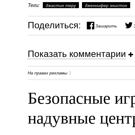
Теги:
джастин теру
дженнифер энистон
Поделиться:
Зашарить
Показать комментарии
На правах рекламы
Безопасные игр
надувные центр