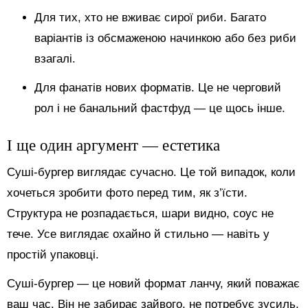
Для тих, хто не вживає сирої риби. Багато
варіантів із обсмаженою начинкою або без риби
взагалі.
Для фанатів нових форматів. Це не черговий
рол і не банальний фастфуд — це щось інше.
І ще один аргумент — естетика
Суші-бургер виглядає сучасно. Це той випадок, коли
хочеться зробити фото перед тим, як з’їсти.
Структура не розпадається, шари видно, соус не
тече. Усе виглядає охайно й стильно — навіть у
простій упаковці.
Суші-бургер — це новий формат ланчу, який поважає
ваш час. Він не забирає зайвого, не потребує зусиль,