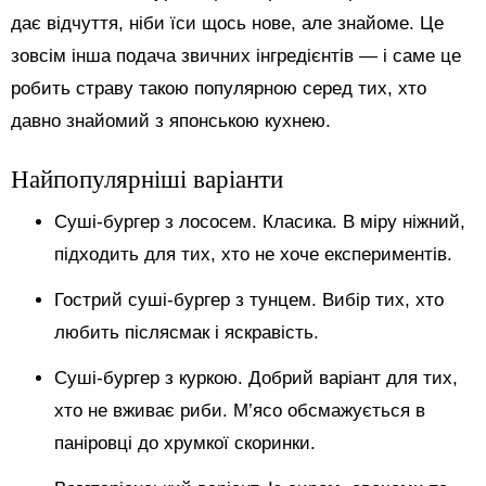
дає відчуття, ніби їси щось нове, але знайоме. Це
зовсім інша подача звичних інгредієнтів — і саме це
робить страву такою популярною серед тих, хто
давно знайомий з японською кухнею.
Найпопулярніші варіанти
Суші-бургер з лососем. Класика. В міру ніжний,
підходить для тих, хто не хоче експериментів.
Гострий суші-бургер з тунцем. Вибір тих, хто
любить післясмак і яскравість.
Суші-бургер з куркою. Добрий варіант для тих,
хто не вживає риби. М’ясо обсмажується в
паніровці до хрумкої скоринки.