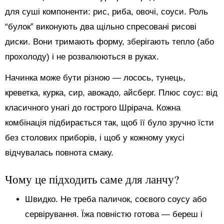
для суші компоненти: рис, риба, овочі, соуси. Роль
“булок” виконують два щільно спресовані рисові
диски. Вони тримають форму, зберігають тепло (або
прохолоду) і не розвалюються в руках.
Начинка може бути різною — лосось, тунець,
креветка, курка, сир, авокадо, айсберг. Плюс соус: від
класичного унагі до гострого Шрірача. Кожна
комбінація підбирається так, щоб її було зручно їсти
без столових приборів, і щоб у кожному укусі
відчувалась повнота смаку.
Чому це підходить саме для ланчу?
Швидко. Не треба паличок, соєвого соусу або
сервірування. Їжа повністю готова — береш і