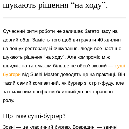
шукають рішення “на ходу”.
Сучасний ритм роботи не залишає багато часу на
довгий обід. Замість того щоб витрачати 40 хвилин
на пошук ресторану й очікування, люди все частіше
шукають рішення “на ходу”. Але компроміс між
швидкістю та смаком більше не обов’язковий —
суші
бургери
від Sushi Master доводять це на практиці. Він
такий самий компактний, як бургер зі стріт-фуду, але
за смаковим профілем ближчий до ресторанного
ролу.
Що таке суші-бургер?
Зовні — це класичний бургер. Всередині — звичні