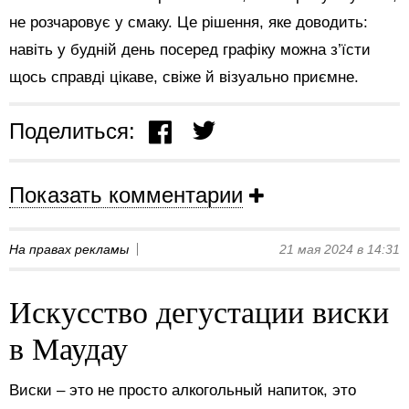
не розчаровує у смаку. Це рішення, яке доводить:
навіть у будній день посеред графіку можна з’їсти
щось справді цікаве, свіже й візуально приємне.
Поделиться:
Показать комментарии
На правах рекламы
21 мая 2024 в 14:31
Искусство дегустации виски
в Маудау
Виски – это не просто алкогольный напиток, это