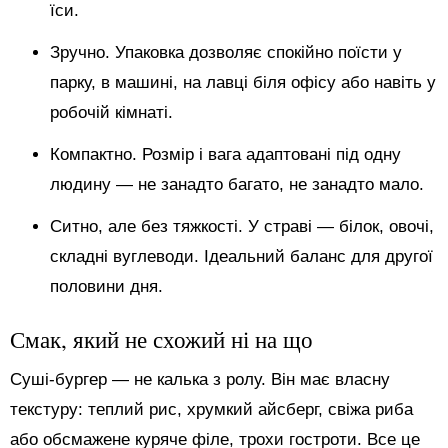
їси.
Зручно. Упаковка дозволяє спокійно поїсти у
парку, в машині, на лавці біля офісу або навіть у
робочій кімнаті.
Компактно. Розмір і вага адаптовані під одну
людину — не занадто багато, не занадто мало.
Ситно, але без тяжкості. У страві — білок, овочі,
складні вуглеводи. Ідеальний баланс для другої
половини дня.
Смак, який не схожий ні на що
Суші-бургер — не калька з ролу. Він має власну
текстуру: теплий рис, хрумкий айсберг, свіжа риба
або обсмажене куряче філе, трохи гостроти. Все це