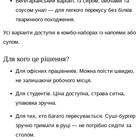
Вегетаріанський варіант. Із сиром, овочами та
соусом унагі — для легкого перекусу без білків
тваринного походження.
Усі варіанти доступні в комбо-наборах із напоями або
супом.
Для кого це рішення?
Для офісних працівників. Можна поїсти швидко,
не залишаючи робочого місця.
Для студентів. Ціна доступна, страва ситна,
упаковка зручна.
Для тих, хто багато пересувається. Суші-бургер
зручно тримати в руці — не потрібно сидіти за
столом.