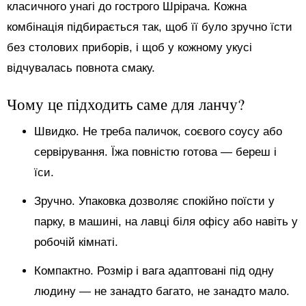
класичного унагі до гострого Шрірача. Кожна
комбінація підбирається так, щоб її було зручно їсти
без столових приборів, і щоб у кожному укусі
відчувалась повнота смаку.
Чому це підходить саме для ланчу?
Швидко. Не треба паличок, соєвого соусу або
сервірування. Їжа повністю готова — береш і
їси.
Зручно. Упаковка дозволяє спокійно поїсти у
парку, в машині, на лавці біля офісу або навіть у
робочій кімнаті.
Компактно. Розмір і вага адаптовані під одну
людину — не занадто багато, не занадто мало.