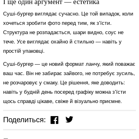
І ще один аргумент — естетика
Суші-бургер виглядає сучасно. Це той випадок, коли
хочеться зробити фото перед тим, як з’їсти.
Структура не розпадається, шари видно, соус не
тече. Усе виглядає охайно й стильно — навіть у
простій упаковці.
Суші-бургер — це новий формат ланчу, який поважає
ваш час. Він не забирає зайвого, не потребує зусиль,
не розчаровує у смаку. Це рішення, яке доводить:
навіть у будній день посеред графіку можна з’їсти
щось справді цікаве, свіже й візуально приємне.
Поделиться: