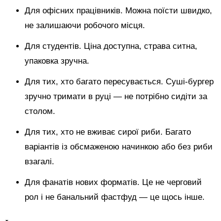
Для офісних працівників. Можна поїсти швидко,
не залишаючи робочого місця.
Для студентів. Ціна доступна, страва ситна,
упаковка зручна.
Для тих, хто багато пересувається. Суші-бургер
зручно тримати в руці — не потрібно сидіти за
столом.
Для тих, хто не вживає сирої риби. Багато
варіантів із обсмаженою начинкою або без риби
взагалі.
Для фанатів нових форматів. Це не черговий
рол і не банальний фастфуд — це щось інше.