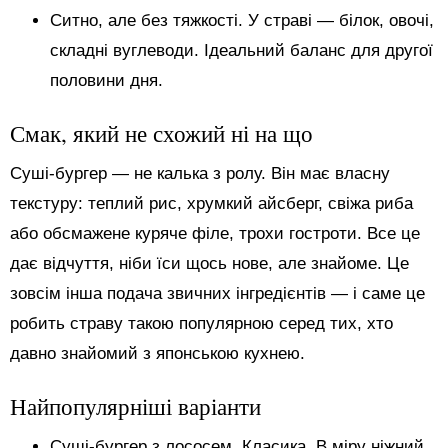
Ситно, але без тяжкості. У страві — білок, овочі,
складні вуглеводи. Ідеальний баланс для другої
половини дня.
Смак, який не схожий ні на що
Суші-бургер — не калька з ролу. Він має власну
текстуру: теплий рис, хрумкий айсберг, свіжа риба
або обсмажене куряче філе, трохи гостроти. Все це
дає відчуття, ніби їси щось нове, але знайоме. Це
зовсім інша подача звичних інгредієнтів — і саме це
робить страву такою популярною серед тих, хто
давно знайомий з японською кухнею.
Найпопулярніші варіанти
Суші-бургер з лососем. Класика. В міру ніжний,