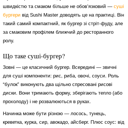
швидкістю та смаком більше не обов’язковий —
суші
бургери
від Sushi Master доводять це на практиці. Він
такий самий компактний, як бургер зі стріт-фуду, але
за смаковим профілем ближчий до ресторанного
ролу.
Що таке суші-бургер?
Зовні — це класичний бургер. Всередині — звичні
для суші компоненти: рис, риба, овочі, соуси. Роль
“булок” виконують два щільно спресовані рисові
диски. Вони тримають форму, зберігають тепло (або
прохолоду) і не розвалюються в руках.
Начинка може бути різною — лосось, тунець,
креветка, курка, сир, авокадо, айсберг. Плюс соус: від