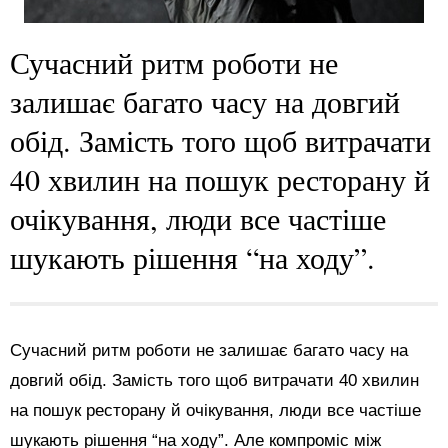
Сучасний ритм роботи не
залишає багато часу на довгий
обід. Замість того щоб витрачати
40 хвилин на пошук ресторану й
очікування, люди все частіше
шукають рішення “на ходу”.
Сучасний ритм роботи не залишає багато часу на
довгий обід. Замість того щоб витрачати 40 хвилин
на пошук ресторану й очікування, люди все частіше
шукають рішення “на ходу”. Але компроміс між