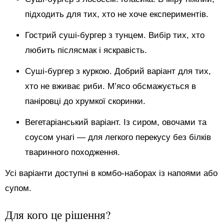
підходить для тих, хто не хоче експериментів.
Гострий суші-бургер з тунцем. Вибір тих, хто
любить післясмак і яскравість.
Суші-бургер з куркою. Добрий варіант для тих,
хто не вживає риби. М’ясо обсмажується в
паніровці до хрумкої скоринки.
Вегетаріанський варіант. Із сиром, овочами та
соусом унагі — для легкого перекусу без білків
тваринного походження.
Усі варіанти доступні в комбо-наборах із напоями або
супом.
Для кого це рішення?