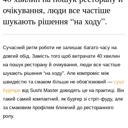
очікування, люди все частіше
шукають рішення “на ходу”.
Сучасний ритм роботи не залишає багато часу на
довгий обід. Замість того щоб витрачати 40 хвилин
на пошук ресторану й очікування, люди все частіше
шукають рішення “на ходу”. Але компроміс між
швидкістю та смаком більше не обов’язковий —
суші
бургери
від Sushi Master доводять це на практиці. Він
такий самий компактний, як бургер зі стріт-фуду, але
за смаковим профілем ближчий до ресторанного
ролу.