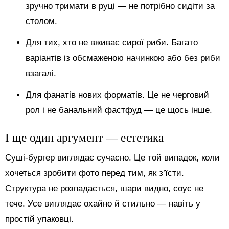
зручно тримати в руці — не потрібно сидіти за
столом.
Для тих, хто не вживає сирої риби. Багато
варіантів із обсмаженою начинкою або без риби
взагалі.
Для фанатів нових форматів. Це не черговий
рол і не банальний фастфуд — це щось інше.
І ще один аргумент — естетика
Суші-бургер виглядає сучасно. Це той випадок, коли
хочеться зробити фото перед тим, як з’їсти.
Структура не розпадається, шари видно, соус не
тече. Усе виглядає охайно й стильно — навіть у
простій упаковці.