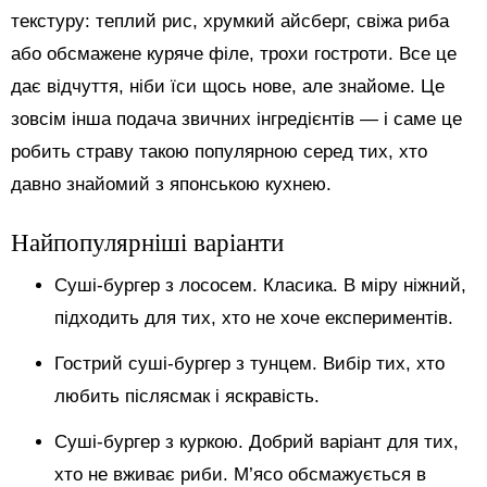
текстуру: теплий рис, хрумкий айсберг, свіжа риба
або обсмажене куряче філе, трохи гостроти. Все це
дає відчуття, ніби їси щось нове, але знайоме. Це
зовсім інша подача звичних інгредієнтів — і саме це
робить страву такою популярною серед тих, хто
давно знайомий з японською кухнею.
Найпопулярніші варіанти
Суші-бургер з лососем. Класика. В міру ніжний,
підходить для тих, хто не хоче експериментів.
Гострий суші-бургер з тунцем. Вибір тих, хто
любить післясмак і яскравість.
Суші-бургер з куркою. Добрий варіант для тих,
хто не вживає риби. М’ясо обсмажується в