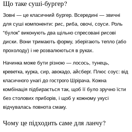
Що таке суші-бургер?
Зовні — це класичний бургер. Всередині — звичні
для суші компоненти: рис, риба, овочі, соуси. Роль
“булок” виконують два щільно спресовані рисові
диски. Вони тримають форму, зберігають тепло (або
прохолоду) і не розвалюються в руках.
Начинка може бути різною — лосось, тунець,
креветка, курка, сир, авокадо, айсберг. Плюс соус: від
класичного унагі до гострого Шрірача. Кожна
комбінація підбирається так, щоб її було зручно їсти
без столових приборів, і щоб у кожному укусі
відчувалась повнота смаку.
Чому це підходить саме для ланчу?