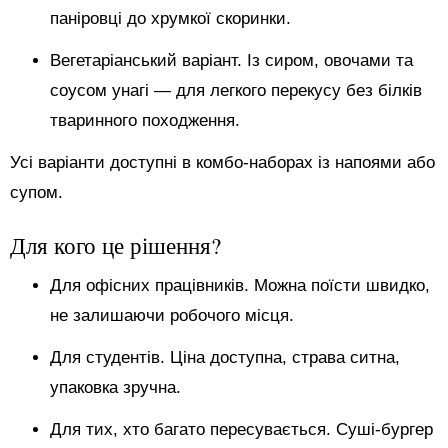
паніровці до хрумкої скоринки.
Вегетаріанський варіант. Із сиром, овочами та
соусом унагі — для легкого перекусу без білків
тваринного походження.
Усі варіанти доступні в комбо-наборах із напоями або
супом.
Для кого це рішення?
Для офісних працівників. Можна поїсти швидко,
не залишаючи робочого місця.
Для студентів. Ціна доступна, страва ситна,
упаковка зручна.
Для тих, хто багато пересувається. Суші-бургер