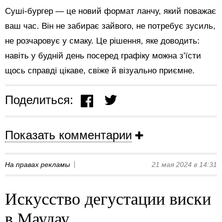
Суші-бургер — це новий формат ланчу, який поважає
ваш час. Він не забирає зайвого, не потребує зусиль,
не розчаровує у смаку. Це рішення, яке доводить:
навіть у будній день посеред графіку можна з’їсти
щось справді цікаве, свіже й візуально приємне.
Поделиться:
Показать комментарии
На правах рекламы
21 мая 2024 в 14:31
Искусство дегустации виски
в Маудау