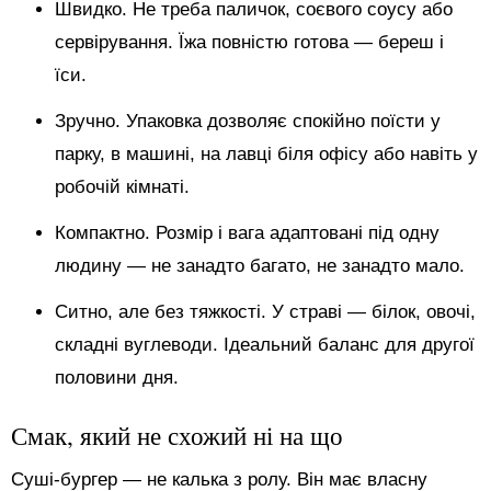
Швидко. Не треба паличок, соєвого соусу або
сервірування. Їжа повністю готова — береш і
їси.
Зручно. Упаковка дозволяє спокійно поїсти у
парку, в машині, на лавці біля офісу або навіть у
робочій кімнаті.
Компактно. Розмір і вага адаптовані під одну
людину — не занадто багато, не занадто мало.
Ситно, але без тяжкості. У страві — білок, овочі,
складні вуглеводи. Ідеальний баланс для другої
половини дня.
Смак, який не схожий ні на що
Суші-бургер — не калька з ролу. Він має власну