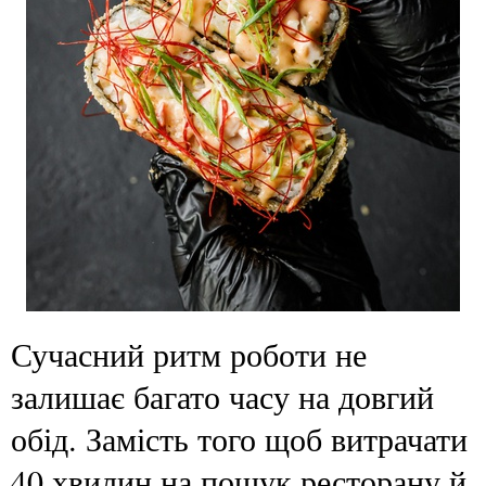
Сучасний ритм роботи не
залишає багато часу на довгий
обід. Замість того щоб витрачати
40 хвилин на пошук ресторану й