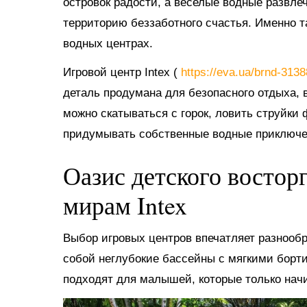
островок радости, а веселые водные развл
территорию беззаботного счастья. Именно 
водных центрах.
Игровой центр Intex (
https://eva.ua/brnd-313
деталь продумана для безопасного отдыха, в
можно скатываться с горок, ловить струйки
придумывать собственные водные приключе
Оазис детского востор
мирам Intex
Выбор игровых центров впечатляет разнооб
собой неглубокие бассейны с мягкими борт
подходят для малышей, которые только нач