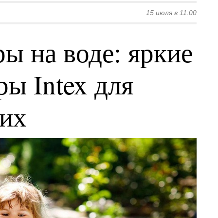
15 июля в 11:00
ы на воде: яркие
ы Intex для
ких