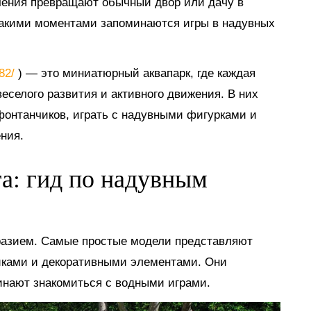
ечения превращают обычный двор или дачу в
такими моментами запоминаются игры в надувных
882/
) — это миниатюрный аквапарк, где каждая
еселого развития и активного движения. В них
 фонтанчиков, играть с надувными фигурками и
ния.
га: гид по надувным
разием. Самые простые модели представляют
иками и декоративными элементами. Они
инают знакомиться с водными играми.