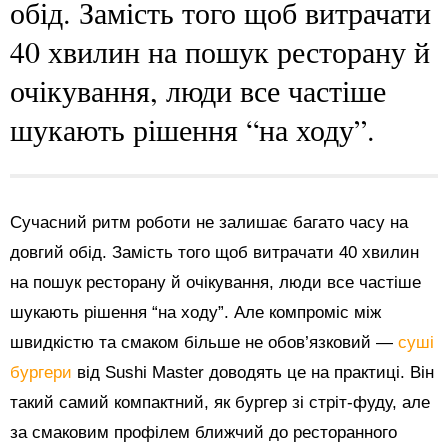
обід. Замість того щоб витрачати
40 хвилин на пошук ресторану й
очікування, люди все частіше
шукають рішення “на ходу”.
Сучасний ритм роботи не залишає багато часу на
довгий обід. Замість того щоб витрачати 40 хвилин
на пошук ресторану й очікування, люди все частіше
шукають рішення “на ходу”. Але компроміс між
швидкістю та смаком більше не обов’язковий —
суші
бургери
від Sushi Master доводять це на практиці. Він
такий самий компактний, як бургер зі стріт-фуду, але
за смаковим профілем ближчий до ресторанного