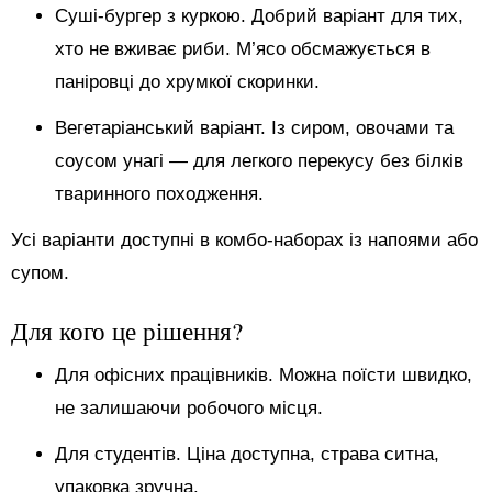
Суші-бургер з куркою. Добрий варіант для тих,
хто не вживає риби. М’ясо обсмажується в
паніровці до хрумкої скоринки.
Вегетаріанський варіант. Із сиром, овочами та
соусом унагі — для легкого перекусу без білків
тваринного походження.
Усі варіанти доступні в комбо-наборах із напоями або
супом.
Для кого це рішення?
Для офісних працівників. Можна поїсти швидко,
не залишаючи робочого місця.
Для студентів. Ціна доступна, страва ситна,
упаковка зручна.