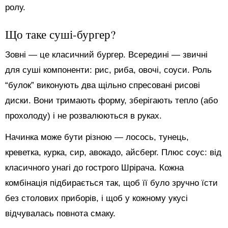
ролу.
Що таке суші-бургер?
Зовні — це класичний бургер. Всередині — звичні
для суші компоненти: рис, риба, овочі, соуси. Роль
“булок” виконують два щільно спресовані рисові
диски. Вони тримають форму, зберігають тепло (або
прохолоду) і не розвалюються в руках.
Начинка може бути різною — лосось, тунець,
креветка, курка, сир, авокадо, айсберг. Плюс соус: від
класичного унагі до гострого Шрірача. Кожна
комбінація підбирається так, щоб її було зручно їсти
без столових приборів, і щоб у кожному укусі
відчувалась повнота смаку.