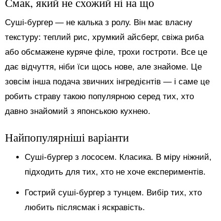
Смак, який не схожий ні на що
Суші-бургер — не калька з ролу. Він має власну
текстуру: теплий рис, хрумкий айсберг, свіжа риба
або обсмажене куряче філе, трохи гостроти. Все це
дає відчуття, ніби їси щось нове, але знайоме. Це
зовсім інша подача звичних інгредієнтів — і саме це
робить страву такою популярною серед тих, хто
давно знайомий з японською кухнею.
Найпопулярніші варіанти
Суші-бургер з лососем. Класика. В міру ніжний,
підходить для тих, хто не хоче експериментів.
Гострий суші-бургер з тунцем. Вибір тих, хто
любить післясмак і яскравість.