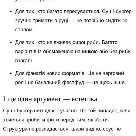
Для тих, хто багато пересувається. Суші-бургер
зручно тримати в руці — не потрібно сидіти за
столом.
Для тих, хто не вживає сирої риби. Багато
варіантів із обсмаженою начинкою або без риби
взагалі.
Для фанатів нових форматів. Це не черговий
рол і не банальний фастфуд — це щось інше.
І ще один аргумент — естетика
Суші-бургер виглядає сучасно. Це той випадок, коли
хочеться зробити фото перед тим, як з’їсти.
Структура не розпадається, шари видно, соус не