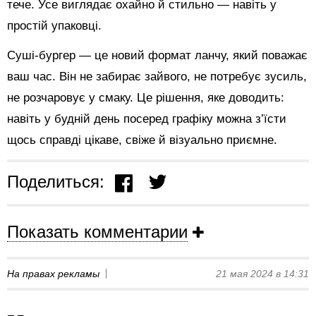
тече. Усе виглядає охайно й стильно — навіть у
простій упаковці.
Суші-бургер — це новий формат ланчу, який поважає
ваш час. Він не забирає зайвого, не потребує зусиль,
не розчаровує у смаку. Це рішення, яке доводить:
навіть у будній день посеред графіку можна з’їсти
щось справді цікаве, свіже й візуально приємне.
Поделиться:
Показать комментарии
На правах рекламы
21 мая 2024 в 14:31