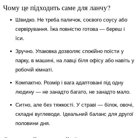
Чому це підходить саме для ланчу?
Швидко. Не треба паличок, соєвого соусу або
сервірування. Їжа повністю готова — береш і
їси.
Зручно. Упаковка дозволяє спокійно поїсти у
парку, в машині, на лавці біля офісу або навіть у
робочій кімнаті.
Компактно. Розмір і вага адаптовані під одну
людину — не занадто багато, не занадто мало.
Ситно, але без тяжкості. У страві — білок, овочі,
складні вуглеводи. Ідеальний баланс для другої
половини дня.