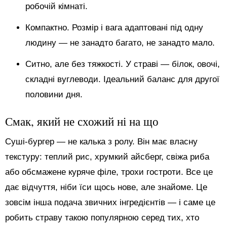
робочій кімнаті.
Компактно. Розмір і вага адаптовані під одну
людину — не занадто багато, не занадто мало.
Ситно, але без тяжкості. У страві — білок, овочі,
складні вуглеводи. Ідеальний баланс для другої
половини дня.
Смак, який не схожий ні на що
Суші-бургер — не калька з ролу. Він має власну
текстуру: теплий рис, хрумкий айсберг, свіжа риба
або обсмажене куряче філе, трохи гостроти. Все це
дає відчуття, ніби їси щось нове, але знайоме. Це
зовсім інша подача звичних інгредієнтів — і саме це
робить страву такою популярною серед тих, хто