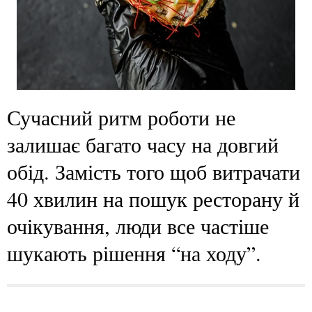
Сучасний ритм роботи не
залишає багато часу на довгий
обід. Замість того щоб витрачати
40 хвилин на пошук ресторану й
очікування, люди все частіше
шукають рішення “на ходу”.