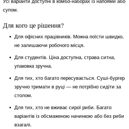
Усі варіанти доступні в комбо-наборах із напоями або
супом.
Для кого це рішення?
Для офісних працівників. Можна поїсти швидко,
не залишаючи робочого місця.
Для студентів. Ціна доступна, страва ситна,
упаковка зручна.
Для тих, хто багато пересувається. Суші-бургер
зручно тримати в руці — не потрібно сидіти за
столом.
Для тих, хто не вживає сирої риби. Багато
варіантів із обсмаженою начинкою або без риби
взагалі.