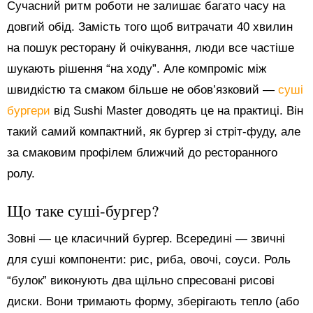
Сучасний ритм роботи не залишає багато часу на
довгий обід. Замість того щоб витрачати 40 хвилин
на пошук ресторану й очікування, люди все частіше
шукають рішення “на ходу”. Але компроміс між
швидкістю та смаком більше не обов’язковий —
суші
бургери
від Sushi Master доводять це на практиці. Він
такий самий компактний, як бургер зі стріт-фуду, але
за смаковим профілем ближчий до ресторанного
ролу.
Що таке суші-бургер?
Зовні — це класичний бургер. Всередині — звичні
для суші компоненти: рис, риба, овочі, соуси. Роль
“булок” виконують два щільно спресовані рисові
диски. Вони тримають форму, зберігають тепло (або