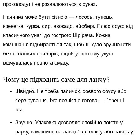
прохолоду) і не розвалюються в руках.
Начинка може бути різною — лосось, тунець,
креветка, курка, сир, авокадо, айсберг. Плюс соус: від
класичного унагі до гострого Шрірача. Кожна
комбінація підбирається так, щоб її було зручно їсти
без столових приборів, і щоб у кожному укусі
відчувалась повнота смаку.
Чому це підходить саме для ланчу?
Швидко. Не треба паличок, соєвого соусу або
сервірування. Їжа повністю готова — береш і
їси.
Зручно. Упаковка дозволяє спокійно поїсти у
парку, в машині, на лавці біля офісу або навіть у