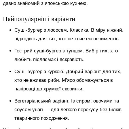
давно знайомий з японською кухнею.
Найпопулярніші варіанти
Суші-бургер з лососем. Класика. В міру ніжний,
підходить для тих, хто не хоче експериментів.
Гострий суші-бургер з тунцем. Вибір тих, хто
любить післясмак і яскравість.
Суші-бургер з куркою. Добрий варіант для тих,
хто не вживає риби. М’ясо обсмажується в
паніровці до хрумкої скоринки.
Вегетаріанський варіант. Із сиром, овочами та
соусом унагі — для легкого перекусу без білків
тваринного походження.