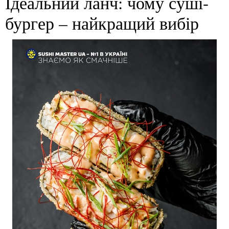
Ідеальний ланч: чому суші-
бургер – найкращий вибір