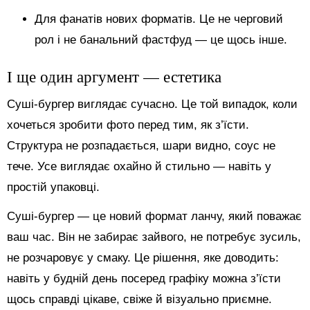
Для фанатів нових форматів. Це не черговий
рол і не банальний фастфуд — це щось інше.
І ще один аргумент — естетика
Суші-бургер виглядає сучасно. Це той випадок, коли
хочеться зробити фото перед тим, як з’їсти.
Структура не розпадається, шари видно, соус не
тече. Усе виглядає охайно й стильно — навіть у
простій упаковці.
Суші-бургер — це новий формат ланчу, який поважає
ваш час. Він не забирає зайвого, не потребує зусиль,
не розчаровує у смаку. Це рішення, яке доводить:
навіть у будній день посеред графіку можна з’їсти
щось справді цікаве, свіже й візуально приємне.