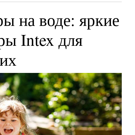
ы на воде: яркие
ы Intex для
ких