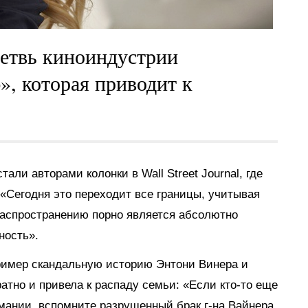
ветвь киноиндустрии
, которая приводит к
ли авторами колонки в Wall Street Journal, где
«Сегодня это переходит все границы, учитывая
 распространению порно является абсолютно
ность».
ример скандальную историю Энтони Винера и
атно и привела к распаду семьи: «Если кто-то еще
омании, вспомните разрушенный брак г-на Вайнера