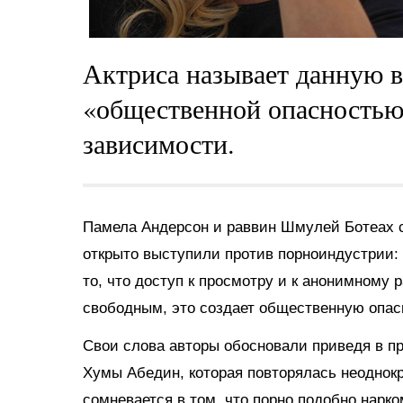
Актриса называет данную 
«общественной опасностью»
зависимости.
Памела Андерсон и раввин Шмулей Ботеах ста
открыто выступили против порноиндустрии: 
то, что доступ к просмотру и к анонимному
свободным, это создает общественную опас
Свои слова авторы обосновали приведя в п
Хумы Абедин, которая повторялась неоднокр
сомневается в том, что порно подобно нарк