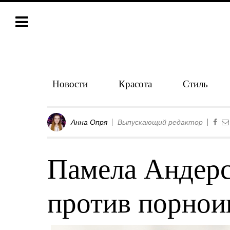
Новости
Красота
Стиль
Анна Опря
Выпускающий редактор
Памела Андерс
против порнои