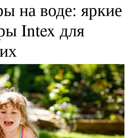
ы на воде: яркие
ы Intex для
ких