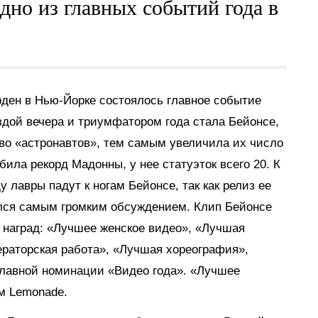
дно из главных событий года в
рден в Нью-Йорке состоялось главное событие
здой вечера и триумфатором года стала Бейонсе,
во «астронавтов», тем самым увеличила их число
била рекорд Мадонны, у нее статуэток всего 20. К
ду лавры падут к ногам Бейонсе, так как релиз ее
лся самым громким обсуждением. Клип Бейонсе
о наград: «Лучшее женское видео», «Лучшая
раторская работа», «Лучшая хореография»,
главной номинации «Видео года». «Лучшее
м Lemonade.