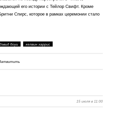
вождающей его истории с Тейлор Свифт. Кроме
Бритни Спирс, которое в рамках церемонии стало
дэвид боуи
келвин харрис
Затвитить
15 июля в 11:00