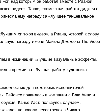
 For, над которым он работал вместе с Рианой,
ское видео». Также, совместная работа диджея с
 принесла ему награду за «Лучшее танцевальное
 «Лучшим хип-хоп видео», а Риана, которой к слову
иальную награду имени Майкла Джексона The Video
телем в номинации «Лучшие визуальные эффекты.
жился премии за «Лучшая работу художника-
озможностью для некоторых исполнителей
ак, Бейонсе появилась в компании с Блю Айви и
 оружия. Канье Уэст, пользуясь случаем,
казался по поводу перестрелок в Чикаго,