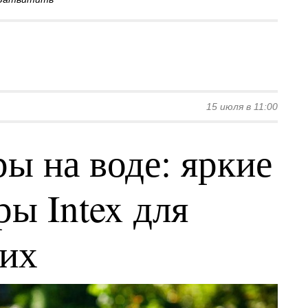
15 июля в 11:00
ы на воде: яркие
ы Intex для
ких