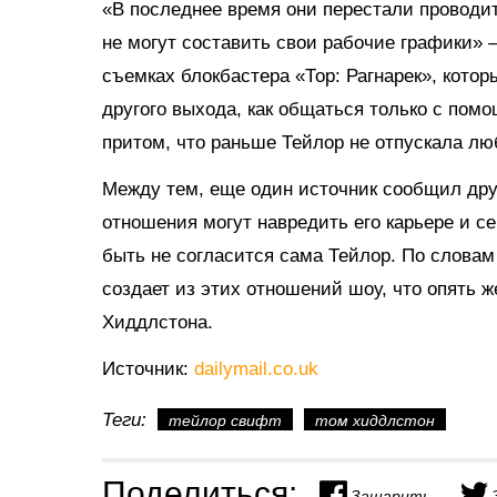
«В последнее время они перестали проводит
не могут составить свои рабочие графики» –
съемках блокбастера «Тор: Рагнарек», котор
другого выхода, как общаться только с пом
притом, что раньше Тейлор не отпускала лю
Между тем, еще один источник сообщил друг
отношения могут навредить его карьере и с
быть не согласится сама Тейлор. По словам
создает из этих отношений шоу, что опять 
Хиддлстона.
Источник:
dailymail.co.uk
Теги:
тейлор свифт
том хиддлстон
Поделиться:
Зашарить