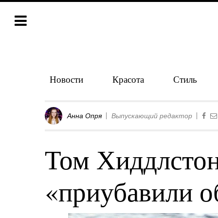
Новости
Красота
Стиль
Анна Опря
Выпускающий редактор
Том Хиддлстон
«приубавили о