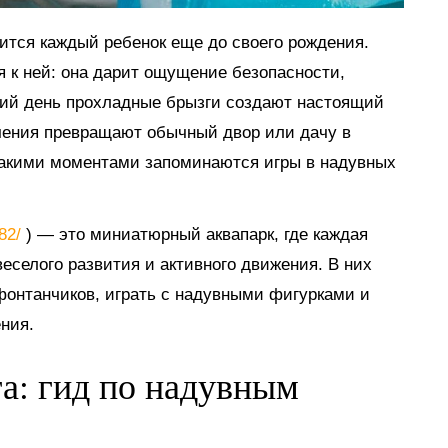
мится каждый ребенок еще до своего рождения.
я к ней: она дарит ощущение безопасности,
тний день прохладные брызги создают настоящий
ечения превращают обычный двор или дачу в
такими моментами запоминаются игры в надувных
882/
) — это миниатюрный аквапарк, где каждая
еселого развития и активного движения. В них
 фонтанчиков, играть с надувными фигурками и
ния.
га: гид по надувным