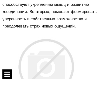
способствуют укреплению мышц и развитию
координации. Во-вторых, помогают формировать
уверенность в собственных возможностях и
преодолевать страх новых ощущений.
Спецпроекты
Контакты
О проекте
Во время коллективных игр дети учатся