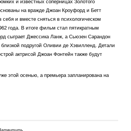
ромких и известных соперницах Золотого
основаны на вражде Джоан Кроуфорд и Бетт
 себя и вместе сняться в психологическом
62 года. В итоге фильм стал пятикратным
рд сыграет Джессика Ланж, а Сьюзен Сарандон
а близкой подругой Оливии де Хэвилленд. Детали
строй актрисой Джоан Фонтейн также будут
же этой осенью, а премьера запланирована на
Затвитить