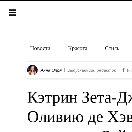
Новости
Красота
Стиль
Анна Опря
Выпускающий редактор
Кэтрин Зета-Д
Оливию де Хэв