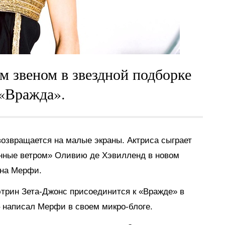
 звеном в звездной подборке
 «Вражда».
 возвращается на малые экраны. Актриса сыграет
енные ветром» Оливию де Хэвилленд в новом
ана Мерфи.
этрин Зета-Джонс присоединится к «Вражде» в
 написал Мерфи в своем микро-блоге.