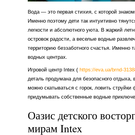
Вода — это первая стихия, с которой знако
Именно поэтому дети так интуитивно тянутс
легкости и абсолютного уюта. В жаркий ле
островок радости, а веселые водные развл
территорию беззаботного счастья. Именно 
водных центрах.
Игровой центр Intex (
https://eva.ua/brnd-313
деталь продумана для безопасного отдыха, в
можно скатываться с горок, ловить струйки
придумывать собственные водные приключе
Оазис детского востор
мирам Intex