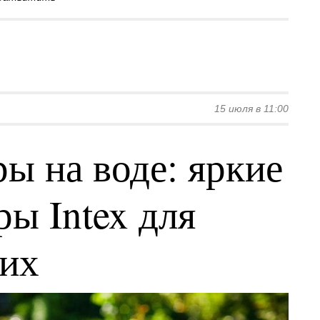
15 июля в 11:00
ы на воде: яркие
ы Intex для
ких