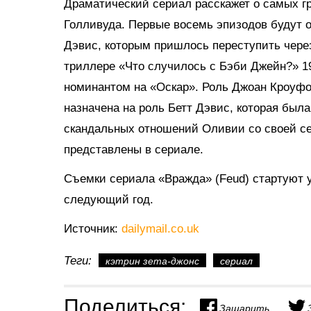
Драматический сериал расскажет о самых г
Голливуда. Первые восемь эпизодов будут 
Дэвис, которым пришлось переступить через
триллере «Что случилось с Бэби Джейн?» 19
номинантом на «Оскар». Роль Джоан Кроуфо
назначена на роль Бетт Дэвис, которая был
скандальных отношений Оливии со своей се
представлены в сериале.
Съемки сериала «Вражда» (Feud) стартуют у
следующий год.
Источник:
dailymail.co.uk
Теги:
кэтрин зета-джонс
сериал
Поделиться:
Зашарить