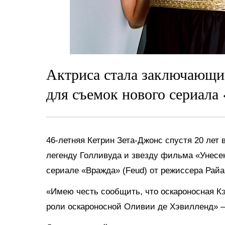
Актриса стала заключающим
для съемок нового сериала
46-летняя Кетрин Зета-Джонс спустя 20 лет
легенду Голливуда и звезду фильма «Унес
сериале «Вражда» (Feud) от режиссера Рай
«Имею честь сообщить, что оскароносная К
роли оскароносной Оливии де Хэвилленд» –