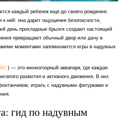
мится каждый ребенок еще до своего рождения.
я к ней: она дарит ощущение безопасности,
тний день прохладные брызги создают настоящий
ечения превращают обычный двор или дачу в
такими моментами запоминаются игры в надувных
882/
) — это миниатюрный аквапарк, где каждая
еселого развития и активного движения. В них
 фонтанчиков, играть с надувными фигурками и
ния.
га: гид по надувным