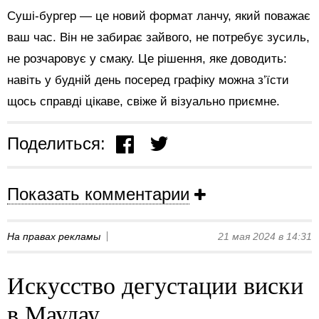
Суші-бургер — це новий формат ланчу, який поважає
ваш час. Він не забирає зайвого, не потребує зусиль,
не розчаровує у смаку. Це рішення, яке доводить:
навіть у будній день посеред графіку можна з’їсти
щось справді цікаве, свіже й візуально приємне.
Поделиться:
Показать комментарии
На правах рекламы
21 мая 2024 в 14:31
Искусство дегустации виски
в Маудау