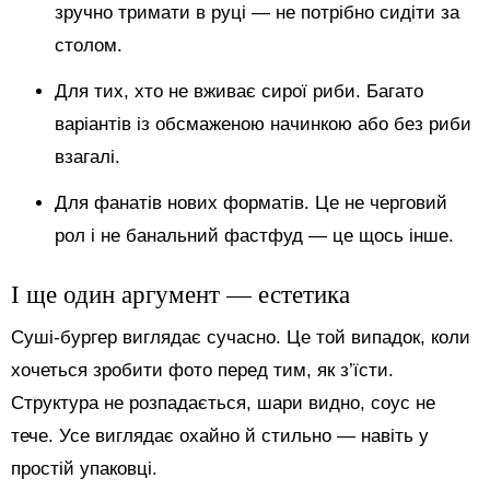
зручно тримати в руці — не потрібно сидіти за
столом.
Для тих, хто не вживає сирої риби. Багато
варіантів із обсмаженою начинкою або без риби
взагалі.
Для фанатів нових форматів. Це не черговий
рол і не банальний фастфуд — це щось інше.
І ще один аргумент — естетика
Суші-бургер виглядає сучасно. Це той випадок, коли
хочеться зробити фото перед тим, як з’їсти.
Структура не розпадається, шари видно, соус не
тече. Усе виглядає охайно й стильно — навіть у
простій упаковці.