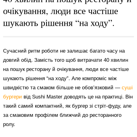
очікування, люди все частіше
шукають рішення “на ходу”.
Сучасний ритм роботи не залишає багато часу на
довгий обід. Замість того щоб витрачати 40 хвилин
на пошук ресторану й очікування, люди все частіше
шукають рішення “на ходу”. Але компроміс між
швидкістю та смаком більше не обов’язковий —
суші
бургери
від Sushi Master доводять це на практиці. Він
такий самий компактний, як бургер зі стріт-фуду, але
за смаковим профілем ближчий до ресторанного
ролу.