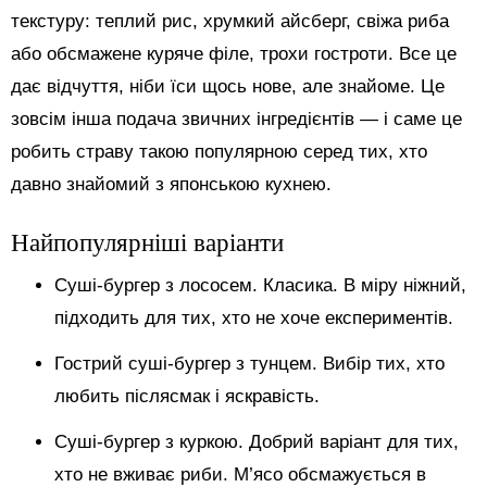
текстуру: теплий рис, хрумкий айсберг, свіжа риба
або обсмажене куряче філе, трохи гостроти. Все це
дає відчуття, ніби їси щось нове, але знайоме. Це
зовсім інша подача звичних інгредієнтів — і саме це
робить страву такою популярною серед тих, хто
давно знайомий з японською кухнею.
Найпопулярніші варіанти
Суші-бургер з лососем. Класика. В міру ніжний,
підходить для тих, хто не хоче експериментів.
Гострий суші-бургер з тунцем. Вибір тих, хто
любить післясмак і яскравість.
Суші-бургер з куркою. Добрий варіант для тих,
хто не вживає риби. М’ясо обсмажується в