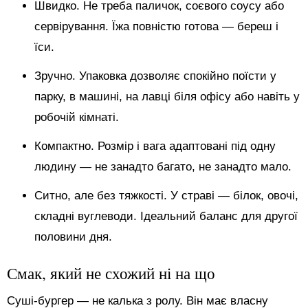
Швидко. Не треба паличок, соєвого соусу або
сервірування. Їжа повністю готова — береш і
їси.
Зручно. Упаковка дозволяє спокійно поїсти у
парку, в машині, на лавці біля офісу або навіть у
робочій кімнаті.
Компактно. Розмір і вага адаптовані під одну
людину — не занадто багато, не занадто мало.
Ситно, але без тяжкості. У страві — білок, овочі,
складні вуглеводи. Ідеальний баланс для другої
половини дня.
Смак, який не схожий ні на що
Суші-бургер — не калька з ролу. Він має власну