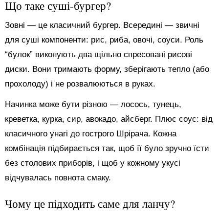
Що таке суші-бургер?
Зовні — це класичний бургер. Всередині — звичні
для суші компоненти: рис, риба, овочі, соуси. Роль
“булок” виконують два щільно спресовані рисові
диски. Вони тримають форму, зберігають тепло (або
прохолоду) і не розвалюються в руках.
Начинка може бути різною — лосось, тунець,
креветка, курка, сир, авокадо, айсберг. Плюс соус: від
класичного унагі до гострого Шрірача. Кожна
комбінація підбирається так, щоб її було зручно їсти
без столових приборів, і щоб у кожному укусі
відчувалась повнота смаку.
Чому це підходить саме для ланчу?