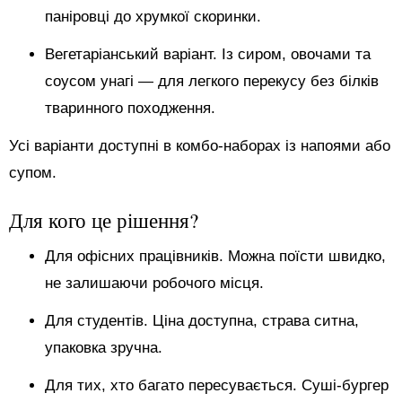
паніровці до хрумкої скоринки.
Вегетаріанський варіант. Із сиром, овочами та
соусом унагі — для легкого перекусу без білків
тваринного походження.
Усі варіанти доступні в комбо-наборах із напоями або
супом.
Для кого це рішення?
Для офісних працівників. Можна поїсти швидко,
не залишаючи робочого місця.
Для студентів. Ціна доступна, страва ситна,
упаковка зручна.
Для тих, хто багато пересувається. Суші-бургер