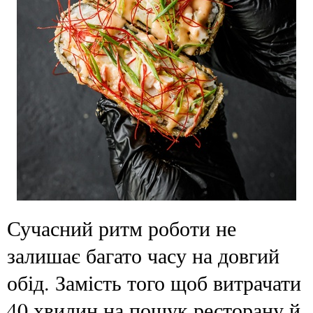
Сучасний ритм роботи не
залишає багато часу на довгий
обід. Замість того щоб витрачати
40 хвилин на пошук ресторану й