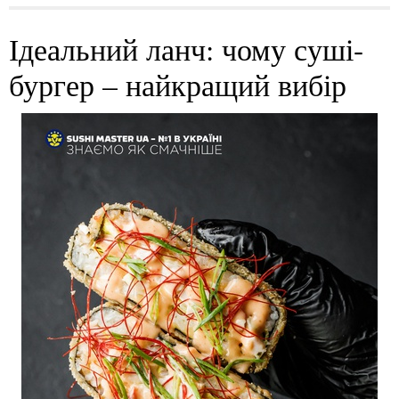
Ідеальний ланч: чому суші-
бургер – найкращий вибір