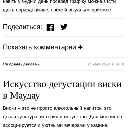
навіть у будній день посеред графіку можна з’їсти
щось справді цікаве, свіже й візуально приємне.
Поделиться:
Показать комментарии
На правах рекламы
21 мая 2024 в 14:31
Искусство дегустации виски
в Маудау
Виски – это не просто алкогольный напиток, это
целая культура, история и искусство. Для многих он
ассоциируется с уютными вечерами у камина,