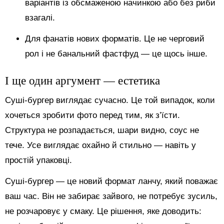
варіантів із обсмаженою начинкою або без риби
взагалі.
Для фанатів нових форматів. Це не черговий
рол і не банальний фастфуд — це щось інше.
І ще один аргумент — естетика
Суші-бургер виглядає сучасно. Це той випадок, коли
хочеться зробити фото перед тим, як з’їсти.
Структура не розпадається, шари видно, соус не
тече. Усе виглядає охайно й стильно — навіть у
простій упаковці.
Суші-бургер — це новий формат ланчу, який поважає
ваш час. Він не забирає зайвого, не потребує зусиль,
не розчаровує у смаку. Це рішення, яке доводить: