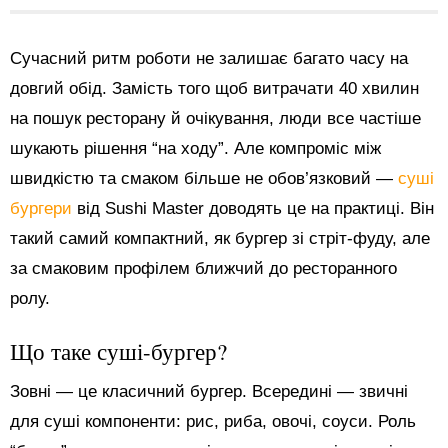
Сучасний ритм роботи не залишає багато часу на
довгий обід. Замість того щоб витрачати 40 хвилин
на пошук ресторану й очікування, люди все частіше
шукають рішення “на ходу”. Але компроміс між
швидкістю та смаком більше не обов’язковий —
суші
бургери
від Sushi Master доводять це на практиці. Він
такий самий компактний, як бургер зі стріт-фуду, але
за смаковим профілем ближчий до ресторанного
ролу.
Що таке суші-бургер?
Зовні — це класичний бургер. Всередині — звичні
для суші компоненти: рис, риба, овочі, соуси. Роль