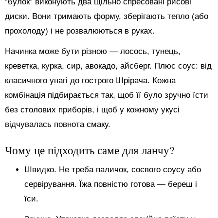
“булок” виконують два щільно спресовані рисові
диски. Вони тримають форму, зберігають тепло (або
прохолоду) і не розвалюються в руках.
Начинка може бути різною — лосось, тунець,
креветка, курка, сир, авокадо, айсберг. Плюс соус: від
класичного унагі до гострого Шрірача. Кожна
комбінація підбирається так, щоб її було зручно їсти
без столових приборів, і щоб у кожному укусі
відчувалась повнота смаку.
Чому це підходить саме для ланчу?
Швидко. Не треба паличок, соєвого соусу або
сервірування. Їжа повністю готова — береш і
їси.