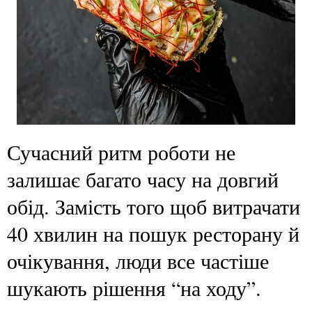
Сучасний ритм роботи не
залишає багато часу на довгий
обід. Замість того щоб витрачати
40 хвилин на пошук ресторану й
очікування, люди все частіше
шукають рішення “на ходу”.