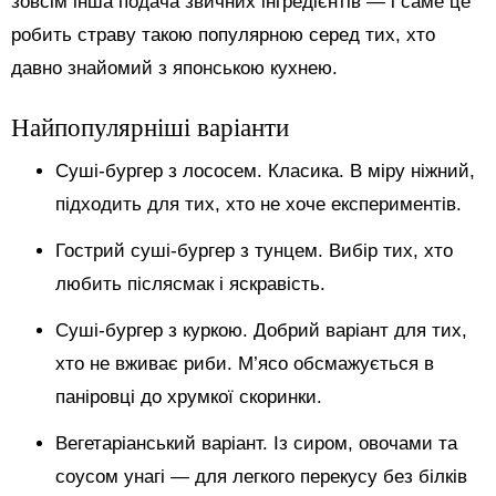
зовсім інша подача звичних інгредієнтів — і саме це
робить страву такою популярною серед тих, хто
давно знайомий з японською кухнею.
Найпопулярніші варіанти
Суші-бургер з лососем. Класика. В міру ніжний,
підходить для тих, хто не хоче експериментів.
Гострий суші-бургер з тунцем. Вибір тих, хто
любить післясмак і яскравість.
Суші-бургер з куркою. Добрий варіант для тих,
хто не вживає риби. М’ясо обсмажується в
паніровці до хрумкої скоринки.
Вегетаріанський варіант. Із сиром, овочами та
соусом унагі — для легкого перекусу без білків