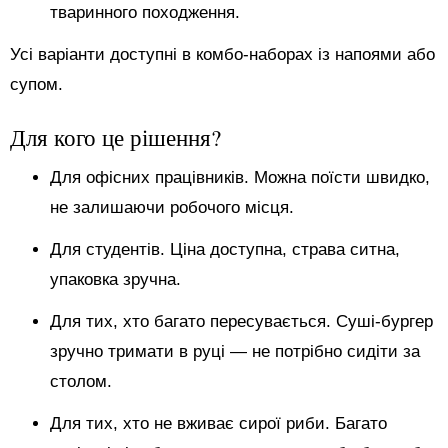
тваринного походження.
Усі варіанти доступні в комбо-наборах із напоями або
супом.
Для кого це рішення?
Для офісних працівників. Можна поїсти швидко,
не залишаючи робочого місця.
Для студентів. Ціна доступна, страва ситна,
упаковка зручна.
Для тих, хто багато пересувається. Суші-бургер
зручно тримати в руці — не потрібно сидіти за
столом.
Для тих, хто не вживає сирої риби. Багато