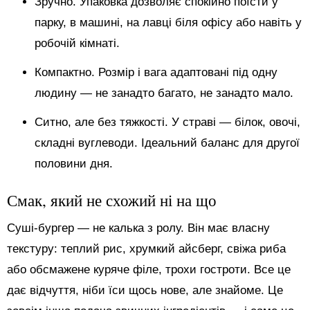
Зручно. Упаковка дозволяє спокійно поїсти у
парку, в машині, на лавці біля офісу або навіть у
робочій кімнаті.
Компактно. Розмір і вага адаптовані під одну
людину — не занадто багато, не занадто мало.
Ситно, але без тяжкості. У страві — білок, овочі,
складні вуглеводи. Ідеальний баланс для другої
половини дня.
Смак, який не схожий ні на що
Суші-бургер — не калька з ролу. Він має власну
текстуру: теплий рис, хрумкий айсберг, свіжа риба
або обсмажене куряче філе, трохи гостроти. Все це
дає відчуття, ніби їси щось нове, але знайоме. Це