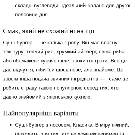
складні вуглеводи. Ідеальний баланс для другої
половини дня.
Смак, який не схожий ні на що
Суші-бургер — не калька з ролу. Він має власну
текстуру: теплий рис, хрумкий айсберг, свіжа риба
або обсмажене куряче філе, трохи гостроти. Все це
дає відчуття, ніби їси щось нове, але знайоме. Це
зовсім інша подача звичних інгредієнтів — і саме це
робить страву такою популярною серед тих, хто
давно знайомий з японською кухнею.
Найпопулярніші варіанти
Суші-бургер з лососем. Класика. В міру ніжний,
підходить для тих, хто не хоче експериментів.