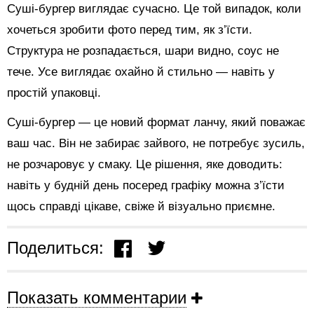
Суші-бургер виглядає сучасно. Це той випадок, коли
хочеться зробити фото перед тим, як з’їсти.
Структура не розпадається, шари видно, соус не
тече. Усе виглядає охайно й стильно — навіть у
простій упаковці.
Суші-бургер — це новий формат ланчу, який поважає
ваш час. Він не забирає зайвого, не потребує зусиль,
не розчаровує у смаку. Це рішення, яке доводить:
навіть у будній день посеред графіку можна з’їсти
щось справді цікаве, свіже й візуально приємне.
Поделиться:
Показать комментарии