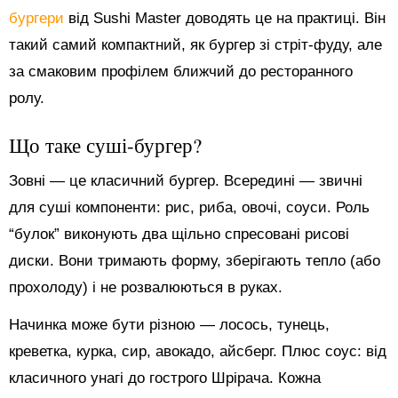
бургери
від Sushi Master доводять це на практиці. Він
такий самий компактний, як бургер зі стріт-фуду, але
за смаковим профілем ближчий до ресторанного
ролу.
Що таке суші-бургер?
Зовні — це класичний бургер. Всередині — звичні
для суші компоненти: рис, риба, овочі, соуси. Роль
“булок” виконують два щільно спресовані рисові
диски. Вони тримають форму, зберігають тепло (або
прохолоду) і не розвалюються в руках.
Начинка може бути різною — лосось, тунець,
креветка, курка, сир, авокадо, айсберг. Плюс соус: від
класичного унагі до гострого Шрірача. Кожна