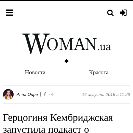
Новости
Красота
Анна Опря
16 августа 2016 в 11:38
Герцогиня Кембриджская
запустила подкаст о