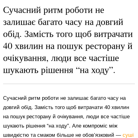
Сучасний ритм роботи не
залишає багато часу на довгий
обід. Замість того щоб витрачати
40 хвилин на пошук ресторану й
очікування, люди все частіше
шукають рішення “на ходу”.
Сучасний ритм роботи не залишає багато часу на
довгий обід. Замість того щоб витрачати 40 хвилин
на пошук ресторану й очікування, люди все частіше
шукають рішення “на ходу”. Але компроміс між
швидкістю та смаком більше не обов’язковий —
суші