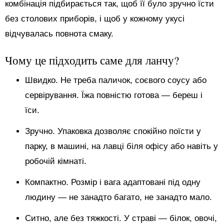
комбінація підбирається так, щоб її було зручно їсти
без столових приборів, і щоб у кожному укусі
відчувалась повнота смаку.
Чому це підходить саме для ланчу?
Швидко. Не треба паличок, соєвого соусу або
сервірування. Їжа повністю готова — береш і
їси.
Зручно. Упаковка дозволяє спокійно поїсти у
парку, в машині, на лавці біля офісу або навіть у
робочій кімнаті.
Компактно. Розмір і вага адаптовані під одну
людину — не занадто багато, не занадто мало.
Ситно, але без тяжкості. У страві — білок, овочі,