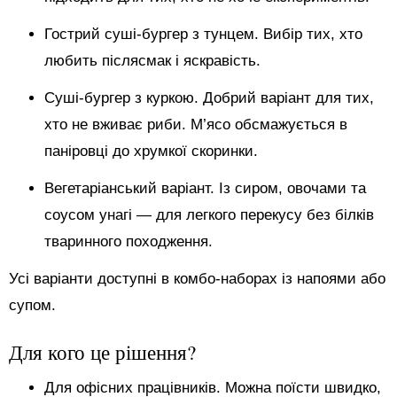
Гострий суші-бургер з тунцем. Вибір тих, хто
любить післясмак і яскравість.
Суші-бургер з куркою. Добрий варіант для тих,
хто не вживає риби. М’ясо обсмажується в
паніровці до хрумкої скоринки.
Вегетаріанський варіант. Із сиром, овочами та
соусом унагі — для легкого перекусу без білків
тваринного походження.
Усі варіанти доступні в комбо-наборах із напоями або
супом.
Для кого це рішення?
Для офісних працівників. Можна поїсти швидко,