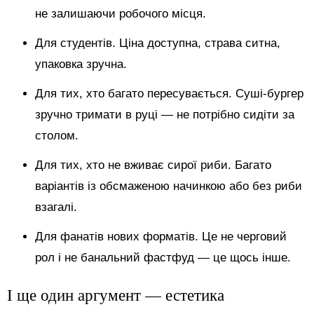
не залишаючи робочого місця.
Для студентів. Ціна доступна, страва ситна,
упаковка зручна.
Для тих, хто багато пересувається. Суші-бургер
зручно тримати в руці — не потрібно сидіти за
столом.
Для тих, хто не вживає сирої риби. Багато
варіантів із обсмаженою начинкою або без риби
взагалі.
Для фанатів нових форматів. Це не черговий
рол і не банальний фастфуд — це щось інше.
І ще один аргумент — естетика