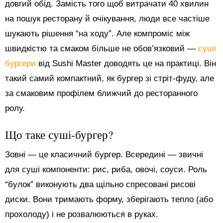
довгий обід. Замість того щоб витрачати 40 хвилин
на пошук ресторану й очікування, люди все частіше
шукають рішення “на ходу”. Але компроміс між
швидкістю та смаком більше не обов’язковий —
суші
бургери
від Sushi Master доводять це на практиці. Він
такий самий компактний, як бургер зі стріт-фуду, але
за смаковим профілем ближчий до ресторанного
ролу.
Що таке суші-бургер?
Зовні — це класичний бургер. Всередині — звичні
для суші компоненти: рис, риба, овочі, соуси. Роль
“булок” виконують два щільно спресовані рисові
диски. Вони тримають форму, зберігають тепло (або
прохолоду) і не розвалюються в руках.