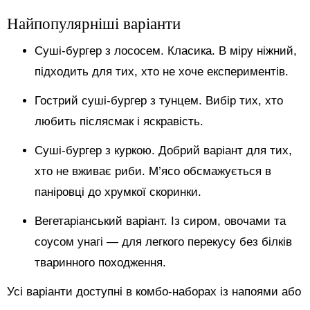
Найпопулярніші варіанти
Суші-бургер з лососем. Класика. В міру ніжний,
підходить для тих, хто не хоче експериментів.
Гострий суші-бургер з тунцем. Вибір тих, хто
любить післясмак і яскравість.
Суші-бургер з куркою. Добрий варіант для тих,
хто не вживає риби. М’ясо обсмажується в
паніровці до хрумкої скоринки.
Вегетаріанський варіант. Із сиром, овочами та
соусом унагі — для легкого перекусу без білків
тваринного походження.
Усі варіанти доступні в комбо-наборах із напоями або