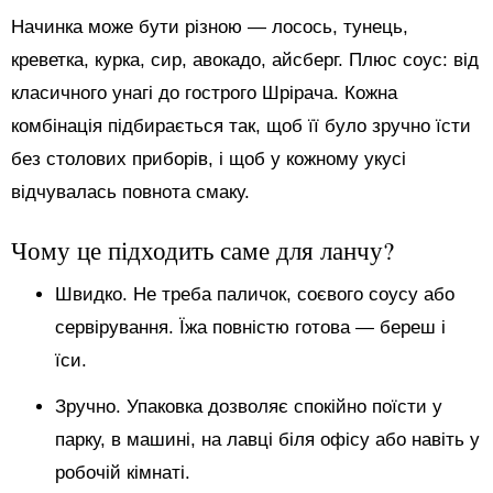
Начинка може бути різною — лосось, тунець,
креветка, курка, сир, авокадо, айсберг. Плюс соус: від
класичного унагі до гострого Шрірача. Кожна
комбінація підбирається так, щоб її було зручно їсти
без столових приборів, і щоб у кожному укусі
відчувалась повнота смаку.
Чому це підходить саме для ланчу?
Швидко. Не треба паличок, соєвого соусу або
сервірування. Їжа повністю готова — береш і
їси.
Зручно. Упаковка дозволяє спокійно поїсти у
парку, в машині, на лавці біля офісу або навіть у
робочій кімнаті.