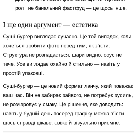
рол і не банальний фастфуд — це щось інше.
І ще один аргумент — естетика
Суші-бургер виглядає сучасно. Це той випадок, коли
хочеться зробити фото перед тим, як з’їсти.
Структура не розпадається, шари видно, соус не
тече. Усе виглядає охайно й стильно — навіть у
простій упаковці.
Суші-бургер — це новий формат ланчу, який поважає
ваш час. Він не забирає зайвого, не потребує зусиль,
не розчаровує у смаку. Це рішення, яке доводить:
навіть у будній день посеред графіку можна з’їсти
щось справді цікаве, свіже й візуально приємне.