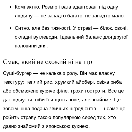
Компактно. Розмір і вага адаптовані під одну
людину — не занадто багато, не занадто мало.
Ситно, але без тяжкості. У страві — білок, овочі,
складні вуглеводи. Ідеальний баланс для другої
половини дня.
Смак, який не схожий ні на що
Суші-бургер — не калька з ролу. Він має власну
текстуру: теплий рис, хрумкий айсберг, свіжа риба
або обсмажене куряче філе, трохи гостроти. Все це
дає відчуття, ніби їси щось нове, але знайоме. Це
зовсім інша подача звичних інгредієнтів — і саме це
робить страву такою популярною серед тих, хто
давно знайомий з японською кухнею.