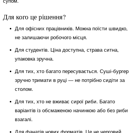
супом.
Для кого це рішення?
Для офісних працівників. Можна поїсти швидко,
не залишаючи робочого місця.
Для студентів. Ціна доступна, страва ситна,
упаковка зручна.
Для тих, хто багато пересувається. Суші-бургер
зручно тримати в руці — не потрібно сидіти за
столом.
Для тих, хто не вживає сирої риби. Багато
варіантів із обсмаженою начинкою або без риби
взагалі.
Для фанатів нових форматів. Це не черговий