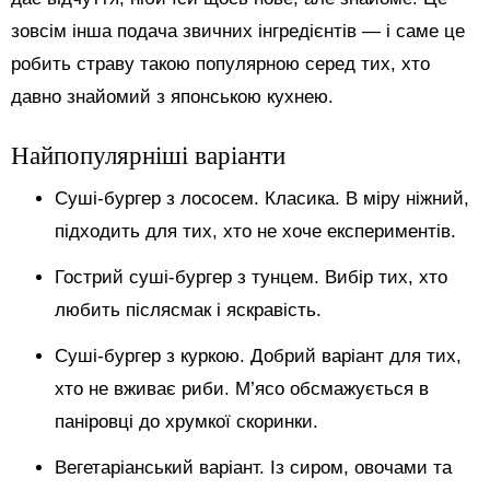
зовсім інша подача звичних інгредієнтів — і саме це
робить страву такою популярною серед тих, хто
давно знайомий з японською кухнею.
Найпопулярніші варіанти
Суші-бургер з лососем. Класика. В міру ніжний,
підходить для тих, хто не хоче експериментів.
Гострий суші-бургер з тунцем. Вибір тих, хто
любить післясмак і яскравість.
Суші-бургер з куркою. Добрий варіант для тих,
хто не вживає риби. М’ясо обсмажується в
паніровці до хрумкої скоринки.
Вегетаріанський варіант. Із сиром, овочами та