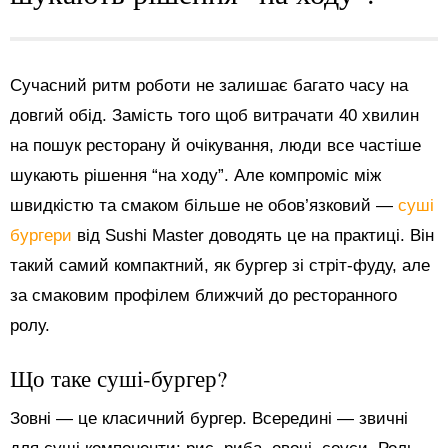
Сучасний ритм роботи не залишає багато часу на
довгий обід. Замість того щоб витрачати 40 хвилин
на пошук ресторану й очікування, люди все частіше
шукають рішення “на ходу”. Але компроміс між
швидкістю та смаком більше не обов’язковий —
суші
бургери
від Sushi Master доводять це на практиці. Він
такий самий компактний, як бургер зі стріт-фуду, але
за смаковим профілем ближчий до ресторанного
ролу.
Що таке суші-бургер?
Зовні — це класичний бургер. Всередині — звичні