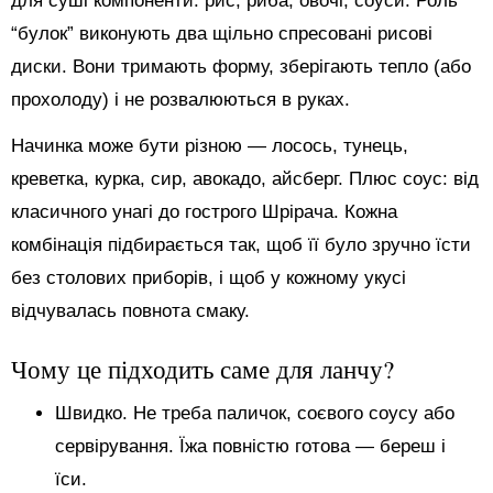
для суші компоненти: рис, риба, овочі, соуси. Роль
“булок” виконують два щільно спресовані рисові
диски. Вони тримають форму, зберігають тепло (або
прохолоду) і не розвалюються в руках.
Начинка може бути різною — лосось, тунець,
креветка, курка, сир, авокадо, айсберг. Плюс соус: від
класичного унагі до гострого Шрірача. Кожна
комбінація підбирається так, щоб її було зручно їсти
без столових приборів, і щоб у кожному укусі
відчувалась повнота смаку.
Чому це підходить саме для ланчу?
Швидко. Не треба паличок, соєвого соусу або
сервірування. Їжа повністю готова — береш і
їси.