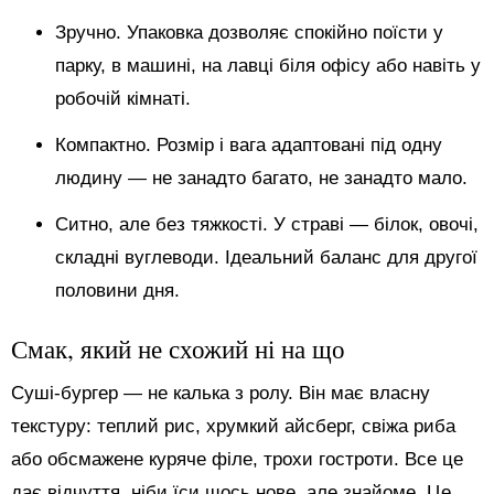
Зручно. Упаковка дозволяє спокійно поїсти у
парку, в машині, на лавці біля офісу або навіть у
робочій кімнаті.
Компактно. Розмір і вага адаптовані під одну
людину — не занадто багато, не занадто мало.
Ситно, але без тяжкості. У страві — білок, овочі,
складні вуглеводи. Ідеальний баланс для другої
половини дня.
Смак, який не схожий ні на що
Суші-бургер — не калька з ролу. Він має власну
текстуру: теплий рис, хрумкий айсберг, свіжа риба
або обсмажене куряче філе, трохи гостроти. Все це
дає відчуття, ніби їси щось нове, але знайоме. Це