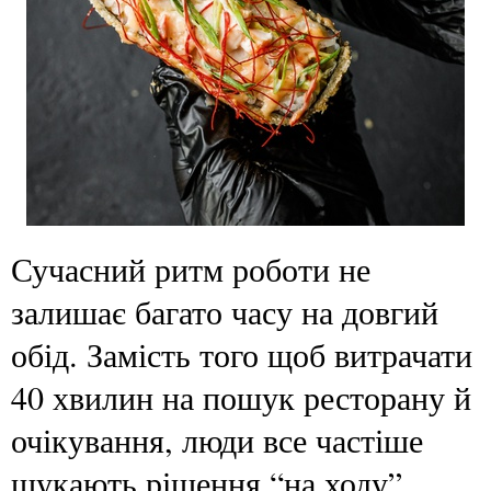
Сучасний ритм роботи не
залишає багато часу на довгий
обід. Замість того щоб витрачати
40 хвилин на пошук ресторану й
очікування, люди все частіше
шукають рішення “на ходу”.