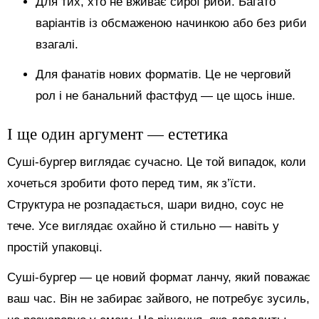
Для тих, хто не вживає сирої риби. Багато
варіантів із обсмаженою начинкою або без риби
взагалі.
Для фанатів нових форматів. Це не черговий
рол і не банальний фастфуд — це щось інше.
І ще один аргумент — естетика
Суші-бургер виглядає сучасно. Це той випадок, коли
хочеться зробити фото перед тим, як з’їсти.
Структура не розпадається, шари видно, соус не
тече. Усе виглядає охайно й стильно — навіть у
простій упаковці.
Суші-бургер — це новий формат ланчу, який поважає
ваш час. Він не забирає зайвого, не потребує зусиль,