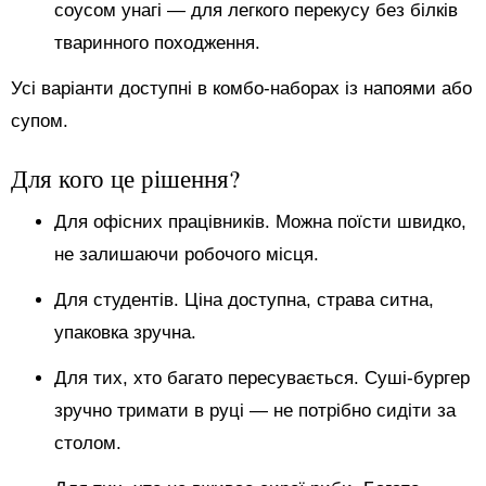
соусом унагі — для легкого перекусу без білків
тваринного походження.
Усі варіанти доступні в комбо-наборах із напоями або
супом.
Для кого це рішення?
Для офісних працівників. Можна поїсти швидко,
не залишаючи робочого місця.
Для студентів. Ціна доступна, страва ситна,
упаковка зручна.
Для тих, хто багато пересувається. Суші-бургер
зручно тримати в руці — не потрібно сидіти за
столом.