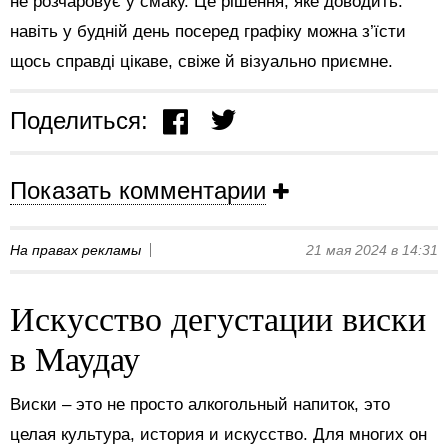
не розчаровує у смаку. Це рішення, яке доводить:
навіть у будній день посеред графіку можна з’їсти
щось справді цікаве, свіже й візуально приємне.
Поделиться:
Показать комментарии
На правах рекламы
21 мая 2024 в 14:31
Искусство дегустации виски
в Маудау
Виски – это не просто алкогольный напиток, это
целая культура, история и искусство. Для многих он