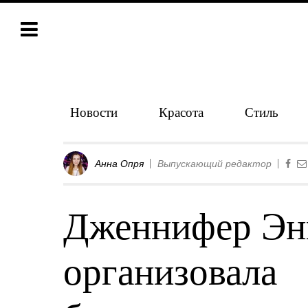
Новости
Красота
Стиль
Анна Опря
Выпускающий редактор
Дженнифер Эн
организовала