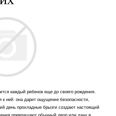
мится каждый ребенок еще до своего рождения.
я к ней: она дарит ощущение безопасности,
тний день прохладные брызги создают настоящий
ечения превращают обычный двор или дачу в