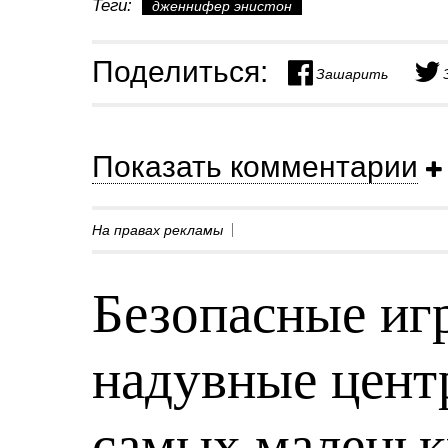
Теги:
дженнифер энистон
Поделиться:
Зашарить
Показать комментарии
На правах рекламы
Безопасные игр
надувные центр
самых малень