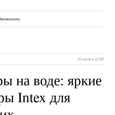
Затвитить
15 июля в 11:00
ы на воде: яркие
ы Intex для
ких