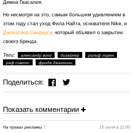
Демна Гвасалия.
Но несмотря на это, самым большим удивлением в
этом году стал уход Фила Найта, основателя Nike, и
Джонатана Сандерса,
который объявил о закрытии
своего бренда.
Теги:
александр вонг
дизайнер
ральф лорен
раф симонс
фрида джаннини
Поделиться:
Показать комментарии
На правах рекламы
15 июля в 11:00