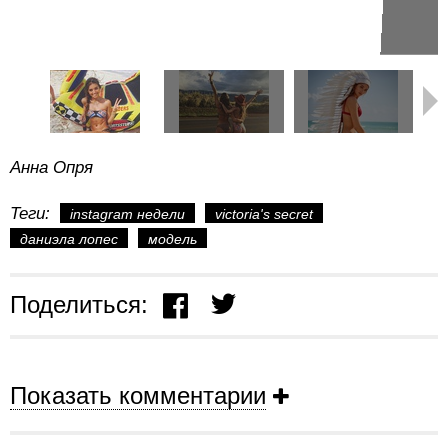
Анна Опря
Теги:
instagram недели
victoria's secret
даниэла лопес
модель
Поделиться:
Показать комментарии