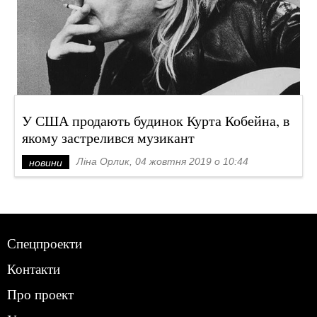
У США продають будинок Курта Кобейна, в
якому застрелився музикант
Ліна Орлик, 04 жовтня 2019 о 10:44
новини
Спецпроекти
Контакти
Про проект