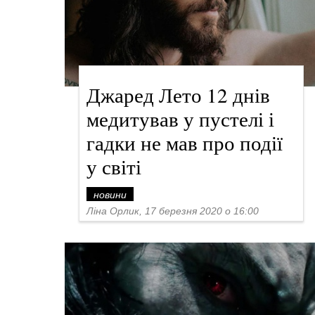
Джаред Лето 12 днів
медитував у пустелі і
гадки не мав про події
у світі
новини
Ліна Орлик, 17 березня 2020 о 16:00