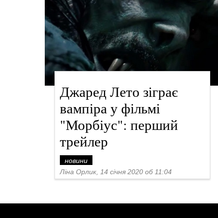
Джаред Лето зіграє
вампіра у фільмі
"Морбіус": перший
трейлер
новини
Ліна Орлик, 14 січня 2020 об 11:04