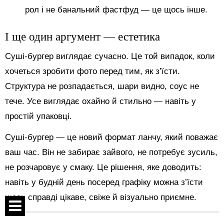
рол і не банальний фастфуд — це щось інше.
І ще один аргумент — естетика
Суші-бургер виглядає сучасно. Це той випадок, коли
хочеться зробити фото перед тим, як з’їсти.
Структура не розпадається, шари видно, соус не
тече. Усе виглядає охайно й стильно — навіть у
простій упаковці.
Суші-бургер — це новий формат ланчу, який поважає
ваш час. Він не забирає зайвого, не потребує зусиль,
не розчаровує у смаку. Це рішення, яке доводить:
навіть у будній день посеред графіку можна з’їсти
щось справді цікаве, свіже й візуально приємне.