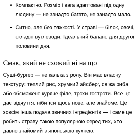
Компактно. Розмір і вага адаптовані під одну
людину — не занадто багато, не занадто мало.
Ситно, але без тяжкості. У страві — білок, овочі,
складні вуглеводи. Ідеальний баланс для другої
половини дня.
Смак, який не схожий ні на що
Суші-бургер — не калька з ролу. Він має власну
текстуру: теплий рис, хрумкий айсберг, свіжа риба
або обсмажене куряче філе, трохи гостроти. Все це
дає відчуття, ніби їси щось нове, але знайоме. Це
зовсім інша подача звичних інгредієнтів — і саме це
робить страву такою популярною серед тих, хто
давно знайомий з японською кухнею.