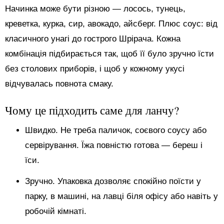
Начинка може бути різною — лосось, тунець,
креветка, курка, сир, авокадо, айсберг. Плюс соус: від
класичного унагі до гострого Шрірача. Кожна
комбінація підбирається так, щоб її було зручно їсти
без столових приборів, і щоб у кожному укусі
відчувалась повнота смаку.
Чому це підходить саме для ланчу?
Швидко. Не треба паличок, соєвого соусу або
сервірування. Їжа повністю готова — береш і
їси.
Зручно. Упаковка дозволяє спокійно поїсти у
парку, в машині, на лавці біля офісу або навіть у
робочій кімнаті.