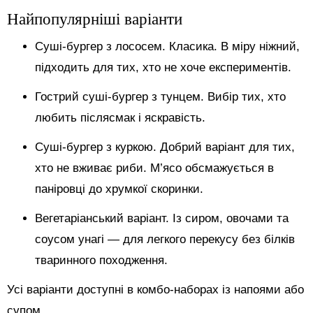
Найпопулярніші варіанти
Суші-бургер з лососем. Класика. В міру ніжний,
підходить для тих, хто не хоче експериментів.
Гострий суші-бургер з тунцем. Вибір тих, хто
любить післясмак і яскравість.
Суші-бургер з куркою. Добрий варіант для тих,
хто не вживає риби. М’ясо обсмажується в
паніровці до хрумкої скоринки.
Вегетаріанський варіант. Із сиром, овочами та
соусом унагі — для легкого перекусу без білків
тваринного походження.
Усі варіанти доступні в комбо-наборах із напоями або
супом.