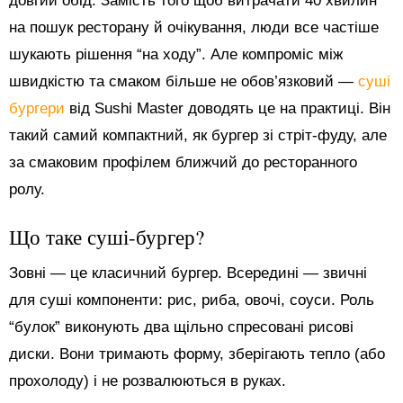
довгий обід. Замість того щоб витрачати 40 хвилин
на пошук ресторану й очікування, люди все частіше
шукають рішення “на ходу”. Але компроміс між
швидкістю та смаком більше не обов’язковий —
суші
бургери
від Sushi Master доводять це на практиці. Він
такий самий компактний, як бургер зі стріт-фуду, але
за смаковим профілем ближчий до ресторанного
ролу.
Що таке суші-бургер?
Зовні — це класичний бургер. Всередині — звичні
для суші компоненти: рис, риба, овочі, соуси. Роль
“булок” виконують два щільно спресовані рисові
диски. Вони тримають форму, зберігають тепло (або
прохолоду) і не розвалюються в руках.