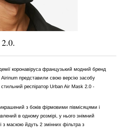
2.0.
ндемії коронавіруса
французький модний бренд
в Airinum представили
свою версію засобу
 стильний респіратор Urban Air Mask 2.0 -
рикрашений з боків фірмовими півмісяцями і
влений в одному розмірі, у нього знімний
і з маскою йдуть 2 змінних фільтра з