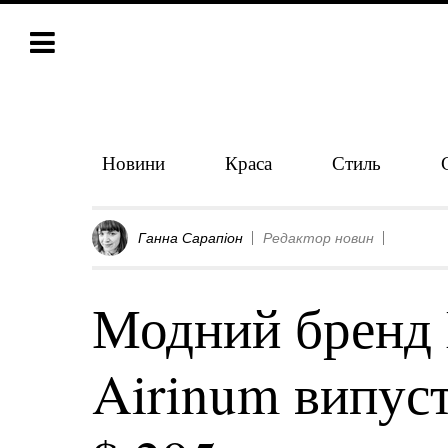
Новини
Краса
Стиль
Ганна Сарапіон
Редактор новин
Модний бренд M
Airinum випуст