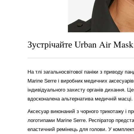
Зустрічайте Urban Air Mask 
На тлі загальносвітової паніки з приводу па
Marine Serre і виробник медичних аксесуарі
індивідуального захисту органів дихання. Це
вдосконалена альтернатива медичній масці.
Аксесуар виконаний з чорного трикотажу і п
логотипами Marine Serre. Респіратор предста
еластичний ремінець для голови. У комплект