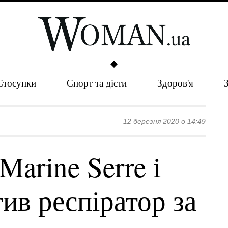
Стосунки
Спорт та дієти
Здоров'я
12 березня 2020 о 14:49
arine Serre і
ив респіратор за