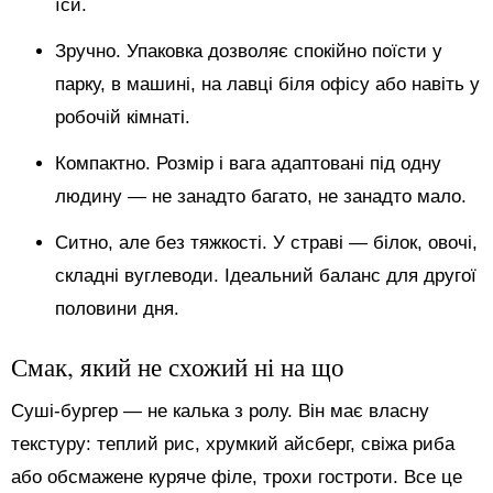
їси.
Зручно. Упаковка дозволяє спокійно поїсти у
парку, в машині, на лавці біля офісу або навіть у
робочій кімнаті.
Компактно. Розмір і вага адаптовані під одну
людину — не занадто багато, не занадто мало.
Ситно, але без тяжкості. У страві — білок, овочі,
складні вуглеводи. Ідеальний баланс для другої
половини дня.
Смак, який не схожий ні на що
Суші-бургер — не калька з ролу. Він має власну
текстуру: теплий рис, хрумкий айсберг, свіжа риба
або обсмажене куряче філе, трохи гостроти. Все це