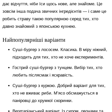
дає відчуття, ніби їси щось нове, але знайоме. Це
зовсім інша подача звичних інгредієнтів — і саме це
робить страву такою популярною серед тих, хто
давно знайомий з японською кухнею.
Найпопулярніші варіанти
Суші-бургер з лососем. Класика. В міру ніжний,
підходить для тих, хто не хоче експериментів.
Гострий суші-бургер з тунцем. Вибір тих, хто
любить післясмак і яскравість.
Суші-бургер з куркою. Добрий варіант для тих,
хто не вживає риби. М’ясо обсмажується в
паніровці до хрумкої скоринки.
Вегетаріанський варіант. Із сиром, овочами та