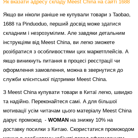
Як вказати адресу складу Meest China на сайті 1688
Якщо ви ніколи раніше не купували товари з Taobao,
1688 та Pinduoduo, перший досвід може здатися
складним і незрозумілим. Але завдяки детальним
інструкціям від Meest China, ви легко зможете
розібратися з особливостями цих маркетплейсів. А
якщо виникнуть питання в процесі реєстрації чи
оформлення замовлення, можна в звернутися до
служби клієнтської підтримки Meest China.
З Meest China купувати товари в Китаї легко, швидко
та надійно. Переконайтеся самі. А для більшої
мотивації усім читачам цього матеріалу Meest China
дарує промокод -
WOMAN
на знижку 10% на
доставку посилки з Китаю. Скористатися промокодом