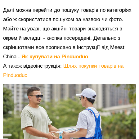
Далі можна перейти до пошуку товарів по категоріях
або ж скористатися пошуком за назвою чи фото.
Майте на увазі, що акційні товари знаходяться в
окремій вкладці - кнопка посередені. Детально зі
скріншотами все прописано в інструкції від Meest
China -
Як купувати на Pinduoduo
А також відеоінструкція:
Шлях покупки товарів на
Pinduoduo