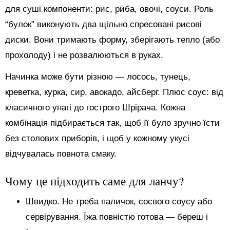
для суші компоненти: рис, риба, овочі, соуси. Роль
“булок” виконують два щільно спресовані рисові
диски. Вони тримають форму, зберігають тепло (або
прохолоду) і не розвалюються в руках.
Начинка може бути різною — лосось, тунець,
креветка, курка, сир, авокадо, айсберг. Плюс соус: від
класичного унагі до гострого Шрірача. Кожна
комбінація підбирається так, щоб її було зручно їсти
без столових приборів, і щоб у кожному укусі
відчувалась повнота смаку.
Чому це підходить саме для ланчу?
Швидко. Не треба паличок, соєвого соусу або
сервірування. Їжа повністю готова — береш і