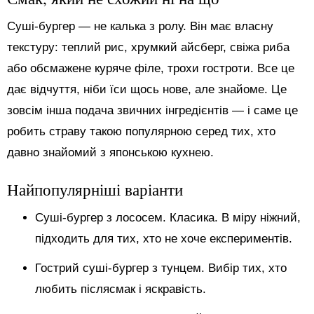
Суші-бургер — не калька з ролу. Він має власну
текстуру: теплий рис, хрумкий айсберг, свіжа риба
або обсмажене куряче філе, трохи гостроти. Все це
дає відчуття, ніби їси щось нове, але знайоме. Це
зовсім інша подача звичних інгредієнтів — і саме це
робить страву такою популярною серед тих, хто
давно знайомий з японською кухнею.
Найпопулярніші варіанти
Суші-бургер з лососем. Класика. В міру ніжний,
підходить для тих, хто не хоче експериментів.
Гострий суші-бургер з тунцем. Вибір тих, хто
любить післясмак і яскравість.