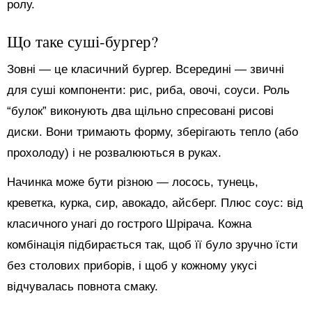
ролу.
Що таке суші-бургер?
Зовні — це класичний бургер. Всередині — звичні
для суші компоненти: рис, риба, овочі, соуси. Роль
“булок” виконують два щільно спресовані рисові
диски. Вони тримають форму, зберігають тепло (або
прохолоду) і не розвалюються в руках.
Начинка може бути різною — лосось, тунець,
креветка, курка, сир, авокадо, айсберг. Плюс соус: від
класичного унагі до гострого Шрірача. Кожна
комбінація підбирається так, щоб її було зручно їсти
без столових приборів, і щоб у кожному укусі
відчувалась повнота смаку.