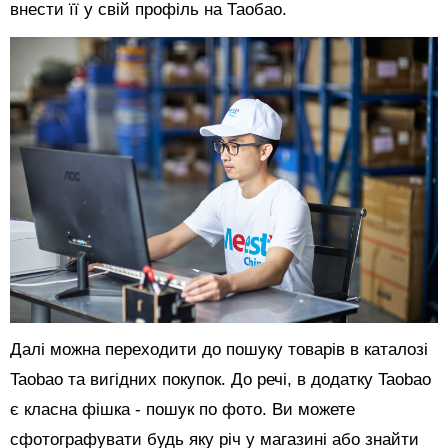
внести її у свій профіль на Таобао.
Далі можна переходити до пошуку товарів в каталозі
Taobao та вигідних покупок. До речі, в додатку Taobao
є класна фішка - пошук по фото. Ви можете
сфотографувати будь яку річ у магазині або знайти