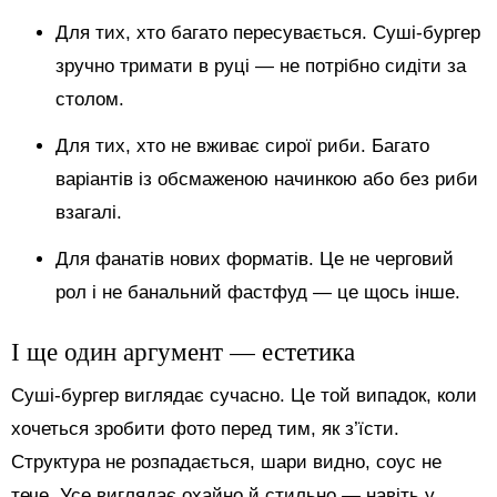
Для тих, хто багато пересувається. Суші-бургер
зручно тримати в руці — не потрібно сидіти за
столом.
Для тих, хто не вживає сирої риби. Багато
варіантів із обсмаженою начинкою або без риби
взагалі.
Для фанатів нових форматів. Це не черговий
рол і не банальний фастфуд — це щось інше.
І ще один аргумент — естетика
Суші-бургер виглядає сучасно. Це той випадок, коли
хочеться зробити фото перед тим, як з’їсти.
Структура не розпадається, шари видно, соус не
тече. Усе виглядає охайно й стильно — навіть у