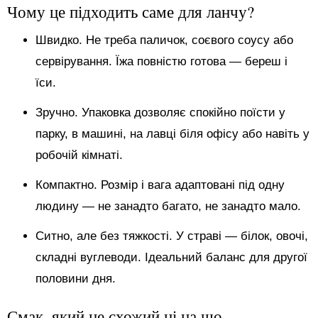
Чому це підходить саме для ланчу?
Швидко. Не треба паличок, соєвого соусу або
сервірування. Їжа повністю готова — береш і
їси.
Зручно. Упаковка дозволяє спокійно поїсти у
парку, в машині, на лавці біля офісу або навіть у
робочій кімнаті.
Компактно. Розмір і вага адаптовані під одну
людину — не занадто багато, не занадто мало.
Ситно, але без тяжкості. У страві — білок, овочі,
складні вуглеводи. Ідеальний баланс для другої
половини дня.
Смак, який не схожий ні на що