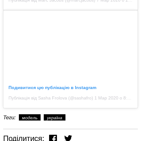
Публікація від Marc Jacobs (@marcjacobs)
7 Мар 2020 о 2:20 PST
Подивитися цю публікацію в Instagram
Публікація від Sasha Frolova (@sashafro)
1 Мар 2020 о 8:44 PST
Теги:
модель
україна
Поділитися: