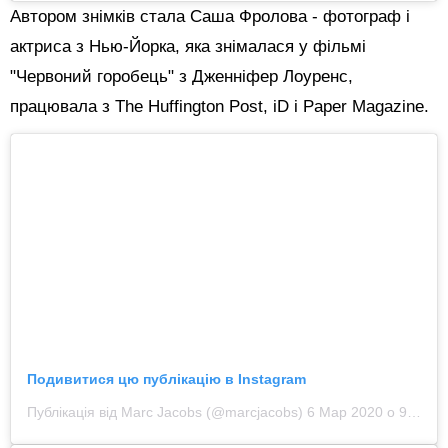
Автором знімків стала Саша Фролова - фотограф і
актриса з Нью-Йорка, яка знімалася у фільмі
"Червоний горобець" з Дженніфер Лоуренс,
працювала з The Huffington Post, iD і Paper Magazine.
Подивитися цю публікацію в Instagram
Публікація від Marc Jacobs (@marcjacobs)
6 Мар 2020 о 9:05 PST