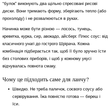
“булок” виконують два щільно спресовані рисові
диски. Вони тримають форму, зберігають тепло (або
прохолоду) і не розвалюються в руках.
Начинка може бути різною — лосось, тунець,
креветка, курка, сир, авокадо, айсберг. Плюс соус: від
класичного унагі до гострого Шрірача. Кожна
комбінація підбирається так, щоб її було зручно їсти
без столових приборів, і щоб у кожному укусі
відчувалась повнота смаку.
Чому це підходить саме для ланчу?
Швидко. Не треба паличок, соєвого соусу або
сервірування. Їжа повністю готова — береш і
їси.