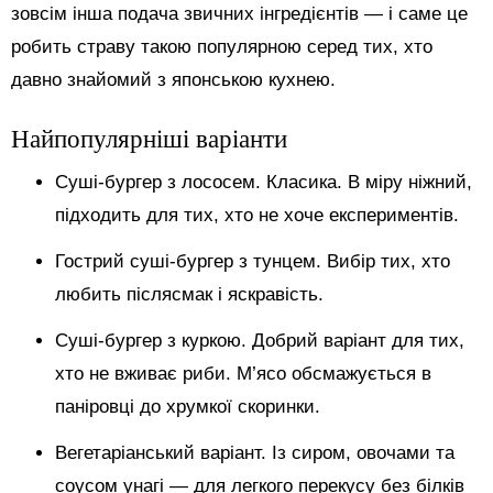
зовсім інша подача звичних інгредієнтів — і саме це
робить страву такою популярною серед тих, хто
давно знайомий з японською кухнею.
Найпопулярніші варіанти
Суші-бургер з лососем. Класика. В міру ніжний,
підходить для тих, хто не хоче експериментів.
Гострий суші-бургер з тунцем. Вибір тих, хто
любить післясмак і яскравість.
Суші-бургер з куркою. Добрий варіант для тих,
хто не вживає риби. М’ясо обсмажується в
паніровці до хрумкої скоринки.
Вегетаріанський варіант. Із сиром, овочами та
соусом унагі — для легкого перекусу без білків