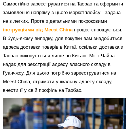
Самостійно зареєструватися на Taobao та оформити
замовлення напряму з цього маркетплейсу - задача
не з легких. Проте з детальними покроковими
інструкціями від Meest China
процес спрощується.
В будь-якому випадку, для покупки вам знадобиться
адреса доставки товарів в Китаї, оскільки доставка з
Taobao виконуєтсься лише по Китаю. Міст Чайна
надає для реєстрації адресу власного складу в
Гуанчжоу. Для цього потрібно зареєструватися на
Meest China, отримати унікальну адресу складу,
внести її у свій профіль на Таобао.