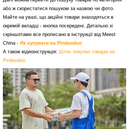
або ж скористатися пошуком за назвою чи фото.
Майте на увазі, що акційні товари знаходяться в
окремій вкладці - кнопка посередені. Детально зі
скріншотами все прописано в інструкції від Meest
China -
Як купувати на Pinduoduo
А також відеоінструкція:
Шлях покупки товарів на
Pinduoduo