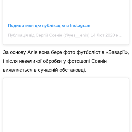
Подивитися цю публікацію в Instagram
Публікація від Сергій Єсенін (@yes__enin)
14 Лют 2020 на 4:36 PST
За основу Алія вона бере фото футболістів «Баварії»,
і після невеликої обробки у фотошопі Єсенін
виявляється в сучасній обстановці.