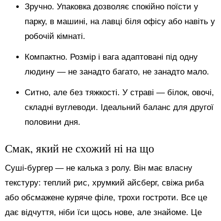
Зручно. Упаковка дозволяє спокійно поїсти у
парку, в машині, на лавці біля офісу або навіть у
робочій кімнаті.
Компактно. Розмір і вага адаптовані під одну
людину — не занадто багато, не занадто мало.
Ситно, але без тяжкості. У страві — білок, овочі,
складні вуглеводи. Ідеальний баланс для другої
половини дня.
Смак, який не схожий ні на що
Суші-бургер — не калька з ролу. Він має власну
текстуру: теплий рис, хрумкий айсберг, свіжа риба
або обсмажене куряче філе, трохи гостроти. Все це
дає відчуття, ніби їси щось нове, але знайоме. Це