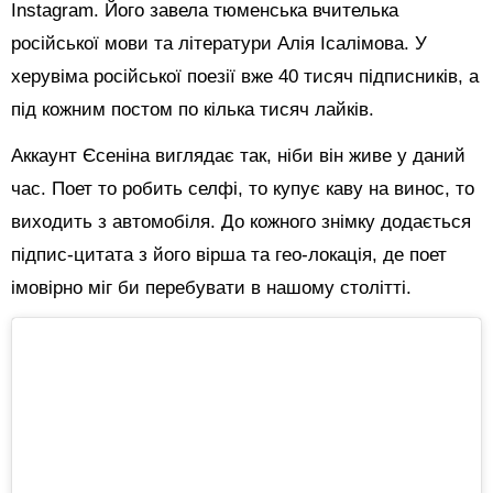
Instagram. Його завела тюменська вчителька
російської мови та літератури Алія Ісалімова. У
херувіма російської поезії вже 40 тисяч підписників, а
під кожним постом по кілька тисяч лайків.
Аккаунт Єсеніна виглядає так, ніби він живе у даний
час. Поет то робить селфі, то купує каву на винос, то
виходить з автомобіля.
До кожного знімку додається
підпис-цитата з його вірша та гео-локація, де поет
імовірно міг би перебувати в нашому столітті.