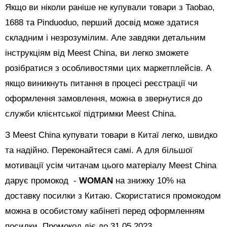
Якщо ви ніколи раніше не купували товари з Taobao,
1688 та Pinduoduo, перший досвід може здатися
складним і незрозумілим. Але завдяки детальним
інструкціям від Meest China, ви легко зможете
розібратися з особливостями цих маркетплейсів. А
якщо виникнуть питання в процесі реєстрації чи
оформлення замовлення, можна в звернутися до
служби клієнтської підтримки Meest China.
З Meest China купувати товари в Китаї легко, швидко
та надійно. Переконайтеся самі. А для більшої
мотивації усім читачам цього матеріалу Meest China
дарує промокод -
WOMAN
на знижку 10% на
доставку посилки з Китаю. Скористатися промокодом
можна в особистому кабінеті перед оформленням
посилки.
Промокод діє до 31.05.2023.