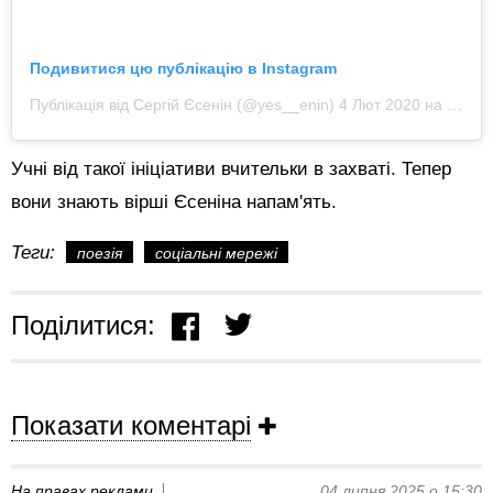
Подивитися цю публікацію в Instagram
Публікація від Сергій Єсенін (@yes__enin)
4 Лют 2020 на 4:31 PST
Учні від такої ініціативи вчительки в захваті. Тепер
вони знають вірші Єсеніна напам'ять.
Теги:
поезія
соціальні мережі
Поділитися:
Показати коментарі
На правах реклами
04 липня 2025 о 15:30