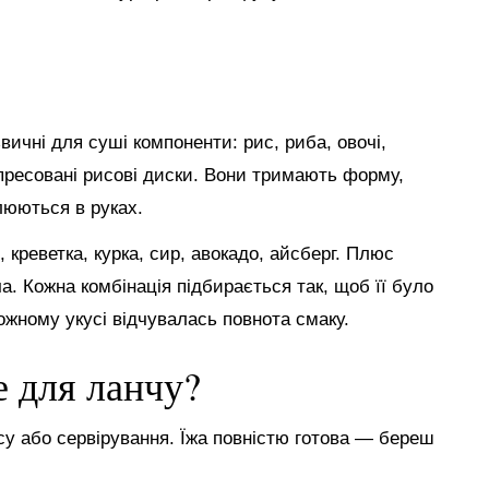
ичні для суші компоненти: рис, риба, овочі,
пресовані рисові диски. Вони тримають форму,
люються в руках.
креветка, курка, сир, авокадо, айсберг. Плюс
ча. Кожна комбінація підбирається так, щоб її було
кожному укусі відчувалась повнота смаку.
е для ланчу?
су або сервірування. Їжа повністю готова — береш