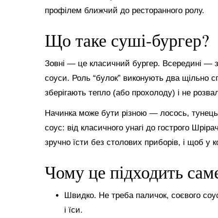
профілем ближчий до ресторанного ролу.
Що таке суші-бургер?
Зовні — це класичний бургер. Всередині — зв
соуси. Роль “булок” виконують два щільно с
зберігають тепло (або прохолоду) і не розва
Начинка може бути різною — лосось, тунець, 
соус: від класичного унагі до гострого Шріра
зручно їсти без столових приборів, і щоб у 
Чому це підходить сам
Швидко. Не треба паличок, соєвого соу
і їси.