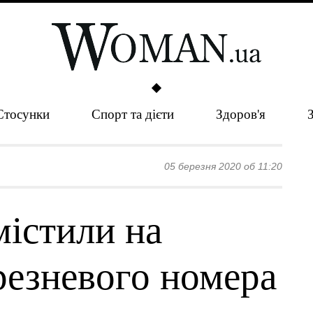
Стосунки
Спорт та дієти
Здоров'я
05 березня 2020 об 11:20
містили на
резневого номера