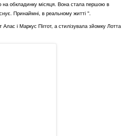
о на обкладинку місяця. Вона стала першою в
 існує. Принаймні, в реальному житті ".
Алас і Маркус Піггот, а
стилізувала
зйомку Лотта