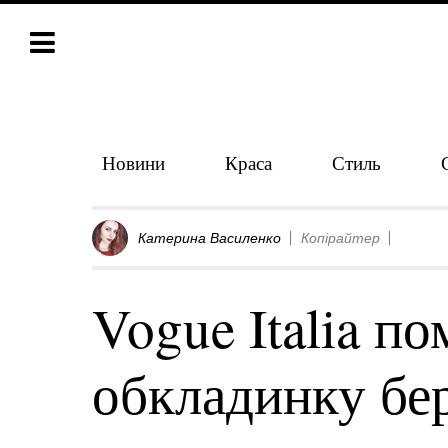
Новини
Краса
Стиль
Катерина Василенко
Копірайтер
Vogue Italia по
обкладинку бе