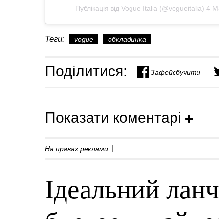
Публікація від Vogue Italia (@vogueitalia)
4 М
Теги:
vogue
обкладинка
Поділитися:
Зафейсбучити
Показати коментарі
На правах реклами
Ідеальний ланч