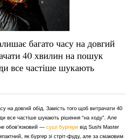
алишає багато часу на довгий
рачати 40 хвилин на пошук
юди все частіше шукають
у на довгий обід. Замість того щоб витрачати 40
ди все частіше шукають рішення “на ходу”. Але
 не обов’язковий —
суші бургери
від Sushi Master
мпактний, як бургер зі стріт-фуду, але за смаковим