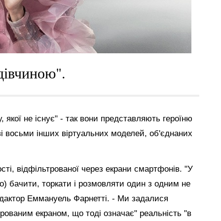
дівчиною".
у, якої не існує" - так вони представляють героїню
ві восьми інших віртуальних моделей, об'єднаних
ті, відфільтрованої через екрани смартфонів. "У
о) бачити, торкати і розмовляти один з одним не
едактор Еммануель Фарнетті. - Ми задалися
рованим екраном, що тоді означає" реальність "в