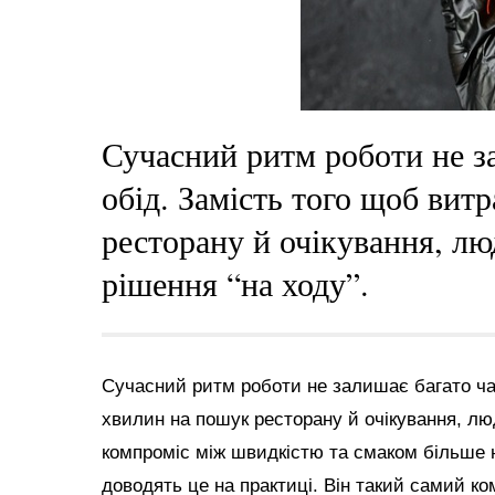
Сучасний ритм роботи не з
обід. Замість того щоб вит
ресторану й очікування, л
рішення “на ходу”.
Сучасний ритм роботи не залишає багато час
хвилин на пошук ресторану й очікування, лю
компроміс між швидкістю та смаком більше
доводять це на практиці. Він такий самий ко