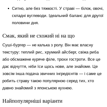
Ситно, але без тяжкості. У страві — білок, овочі,
складні вуглеводи. Ідеальний баланс для другої
половини дня.
Смак, який не схожий ні на що
Суші-бургер — не калька з ролу. Він має власну
текстуру: теплий рис, хрумкий айсберг, свіжа риба
або обсмажене куряче філе, трохи гостроти. Все це
дає відчуття, ніби їси щось нове, але знайоме. Це
зовсім інша подача звичних інгредієнтів — і саме це
робить страву такою популярною серед тих, хто
давно знайомий з японською кухнею.
Найпопулярніші варіанти