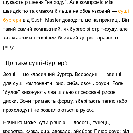
шукають рішення “на ходу”. Але компроміс між
швидкістю та смаком більше не обов’язковий —
суші
бургери
від Sushi Master доводять це на практиці. Він
такий самий компактний, як бургер зі стріт-фуду, але
за смаковим профілем ближчий до ресторанного
ролу.
Що таке суші-бургер?
Зовні — це класичний бургер. Всередині — звичні
для суші компоненти: рис, риба, овочі, соуси. Роль
“булок” виконують два щільно спресовані рисові
диски. Вони тримають форму, зберігають тепло (або
прохолоду) і не розвалюються в руках.
Начинка може бути різною — лосось, тунець,
креветка, курка, сир, авокадо, айсберг. Плюс соус: від