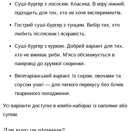
Суші-бургер з лососем. Класика. В міру ніжний,
підходить для тих, хто не хоче експериментів.
Гострий суші-бургер з тунцем. Вибір тих, хто
любить післясмак і яскравість.
Суші-бургер з куркою. Добрий варіант для тих,
хто не вживає риби. М’ясо обсмажується в
паніровці до хрумкої скоринки.
Вегетаріанський варіант. Із сиром, овочами та
соусом унагі — для легкого перекусу без білків
тваринного походження.
Усі варіанти доступні в комбо-наборах із напоями або
супом.
Для кого це рішення?