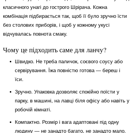
класичного унагі до гострого Шрірача. Кожна
комбінація підбирається так, щоб її було зручно їсти
без столових приборів, і щоб у кожному укусі
відчувалась повнота смаку.
Чому це підходить саме для ланчу?
Швидко. Не треба паличок, соєвого соусу або
сервірування. Їжа повністю готова — береш і
їси.
Зручно. Упаковка дозволяє спокійно поїсти у
парку, в машині, на лавці біля офісу або навіть у
робочій кімнаті.
Компактно. Розмір і вага адаптовані під одну
людину — не занадто багато, не занадто мало.