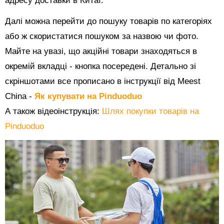
адресу доставки в Китаї.
Далі можна перейти до пошуку товарів по категоріях
або ж скористатися пошуком за назвою чи фото.
Майте на увазі, що акційні товари знаходяться в
окремій вкладці - кнопка посередені. Детально зі
скріншотами все прописано в інструкції від Meest
China -
Як купувати на Pinduoduo
А також відеоінструкція:
Шлях покупки товарів на
Pinduoduo