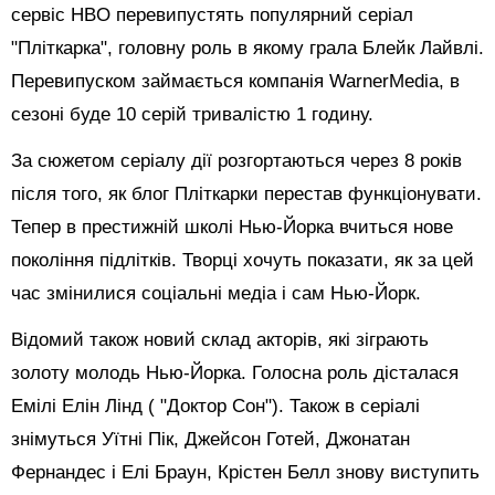
сервіс HBO перевипустять популярний серіал
"Пліткарка", головну роль в якому грала Блейк Лайвлі.
Перевипуском займається компанія WarnerMedia, в
сезоні буде 10 серій тривалістю 1 годину.
За сюжетом серіалу дії розгортаються через 8 років
після того, як блог Пліткарки перестав функціонувати.
Тепер в престижній школі Нью-Йорка вчиться нове
покоління підлітків. Творці хочуть показати, як за цей
час змінилися соціальні медіа і сам Нью-Йорк.
Відомий також новий склад акторів, які зіграють
золоту молодь Нью-Йорка. Голосна роль
дісталася
Емілі Елін Лінд ( "Доктор Сон"). Також в серіалі
знімуться Уїтні Пік, Джейсон Готей, Джонатан
Фернандес і Елі Браун, Крістен Белл знову виступить