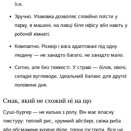
їси.
Зручно. Упаковка дозволяє спокійно поїсти у
парку, в машині, на лавці біля офісу або навіть у
робочій кімнаті.
Компактно. Розмір і вага адаптовані під одну
людину — не занадто багато, не занадто мало.
Ситно, але без тяжкості. У страві — білок, овочі,
складні вуглеводи. Ідеальний баланс для другої
половини дня.
Смак, який не схожий ні на що
Суші-бургер — не калька з ролу. Він має власну
текстуру: теплий рис, хрумкий айсберг, свіжа риба
або обсмажене куряче філе, трохи гостроти. Все це