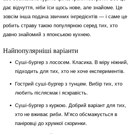
дає відчуття, ніби їси щось нове, але знайоме. Це
зовсім інша подача звичних інгредієнтів — і саме це
робить страву такою популярною серед тих, хто
давно знайомий з японською кухнею.
Найпопулярніші варіанти
Суші-бургер з лососем. Класика. В міру ніжний,
підходить для тих, хто не хоче експериментів.
Гострий суші-бургер з тунцем. Вибір тих, хто
любить післясмак і яскравість.
Суші-бургер з куркою. Добрий варіант для тих,
хто не вживає риби. М’ясо обсмажується в
паніровці до хрумкої скоринки.