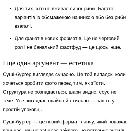
Для тих, хто не вживає сирої риби. Багато
варіантів із обсмаженою начинкою або без риби
взагалі.
Для фанатів нових форматів. Це не черговий
рол і не банальний фастфуд — це щось інше.
І ще один аргумент — естетика
Суші-бургер виглядає сучасно. Це той випадок, коли
хочеться зробити фото перед тим, як з’їсти.
Структура не розпадається, шари видно, соус не
тече. Усе виглядає охайно й стильно — навіть у
простій упаковці.
Суші-бургер — це новий формат ланчу, який поважає
ваш час. Він не забирає зайвого, не потребує зусиль,