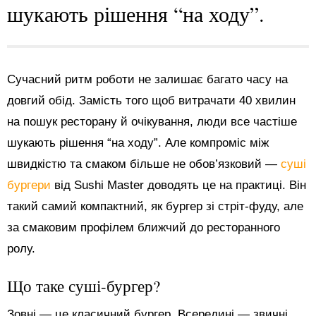
шукають рішення “на ходу”.
Сучасний ритм роботи не залишає багато часу на
довгий обід. Замість того щоб витрачати 40 хвилин
на пошук ресторану й очікування, люди все частіше
шукають рішення “на ходу”. Але компроміс між
швидкістю та смаком більше не обов’язковий —
суші
бургери
від Sushi Master доводять це на практиці. Він
такий самий компактний, як бургер зі стріт-фуду, але
за смаковим профілем ближчий до ресторанного
ролу.
Що таке суші-бургер?
Зовні — це класичний бургер. Всередині — звичні