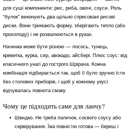
для суші компоненти: рис, риба, овочі, соуси. Роль
“булок” виконують два щільно спресовані рисові
диски. Вони тримають форму, зберігають тепло (або
прохолоду) і не розвалюються в руках.
Начинка може бути різною — лосось, тунець,
креветка, курка, сир, авокадо, айсберг. Плюс соус: від
класичного унагі до гострого Шрірача. Кожна
комбінація підбирається так, щоб її було зручно їсти
без столових приборів, і щоб у кожному укусі
відчувалась повнота смаку.
Чому це підходить саме для ланчу?
Швидко. Не треба паличок, соєвого соусу або
сервірування. Їжа повністю готова — береш і