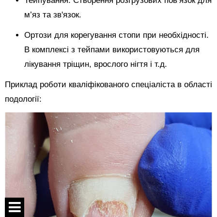
Тейпування. Створення розгрузових пов’язок для
м’яз та зв'язок.
Ортози для корегування стопи при необхідності.
В комплексі з тейпами використовуються для
лікування тріщин, врослого нігтя і т.д.
Приклад роботи кваліфікованого спеціаліста в області
подології: