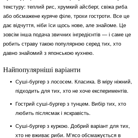
текстуру: теплий рис, хрумкий айсберг, свіжа риба
або обсмажене куряче філе, трохи гостроти. Все це
дає відчуття, ніби їси щось нове, але знайоме. Це
зовсім інша подача звичних інгредієнтів — і саме це
робить страву такою популярною серед тих, хто
давно знайомий з японською кухнею.
Найпопулярніші варіанти
Суші-бургер з лососем. Класика. В міру ніжний,
підходить для тих, хто не хоче експериментів.
Гострий суші-бургер з тунцем. Вибір тих, хто
любить післясмак і яскравість.
Суші-бургер з куркою. Добрий варіант для тих,
хто не вживає риби. М’ясо обсмажується в