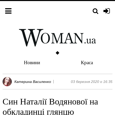
Новини
Краса
Катерина Василенко
03 березня 2020 о 16:35
Син Наталії Водянової на
обкладинці глянцю