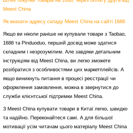
Шлях покупки товарів на 1688, через оплату друга від
Meest China
Як вказати адресу складу Meest China на сайті 1688
Якщо ви ніколи раніше не купували товари з Taobao,
1688 та Pinduoduo, перший досвід може здатися
складним і незрозумілим. Але завдяки детальним
інструкціям від Meest China, ви легко зможете
розібратися з особливостями цих маркетплейсів. А
якщо виникнуть питання в процесі реєстрації чи
оформлення замовлення, можна в звернутися до
служби клієнтської підтримки Meest China.
З Meest China купувати товари в Китаї легко, швидко
та надійно. Переконайтеся самі. А для більшої
мотивації усім читачам цього матеріалу Meest China