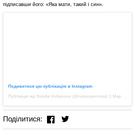
підписавши його: «Яка мати, такий і син».
Подивитися цю публікацію в Instagram
Публікація від Natalia Vodianova (@natasupernova)
1 Мар 2020 в 2:45 PST
Поділитися: