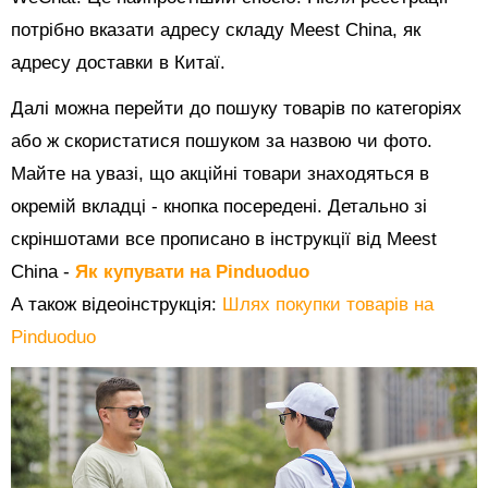
потрібно вказати адресу складу Meest China, як
адресу доставки в Китаї.
Далі можна перейти до пошуку товарів по категоріях
або ж скористатися пошуком за назвою чи фото.
Майте на увазі, що акційні товари знаходяться в
окремій вкладці - кнопка посередені. Детально зі
скріншотами все прописано в інструкції від Meest
China -
Як купувати на Pinduoduo
А також відеоінструкція:
Шлях покупки товарів на
Pinduoduo