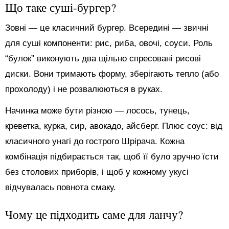
Що таке суші-бургер?
Зовні — це класичний бургер. Всередині — звичні
для суші компоненти: рис, риба, овочі, соуси. Роль
“булок” виконують два щільно спресовані рисові
диски. Вони тримають форму, зберігають тепло (або
прохолоду) і не розвалюються в руках.
Начинка може бути різною — лосось, тунець,
креветка, курка, сир, авокадо, айсберг. Плюс соус: від
класичного унагі до гострого Шрірача. Кожна
комбінація підбирається так, щоб її було зручно їсти
без столових приборів, і щоб у кожному укусі
відчувалась повнота смаку.
Чому це підходить саме для ланчу?