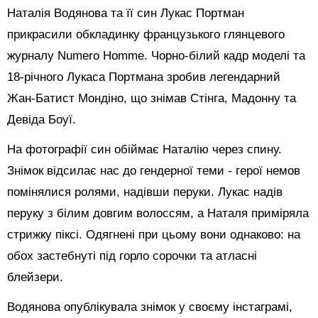
Наталія Водянова та її син Лукас Портман
прикрасили обкладинку французького глянцевого
журналу Numero Homme. Чорно-білий кадр моделі та
18-річного Лукаса Портмана зробив легендарний
Жан-Батист Мондіно, що знімав Стінга, Мадонну та
Девіда Боуї.
На фотографії син обіймає Наталію через спину.
Знімок відсилає нас до гендерної теми - герої немов
помінялися ролями, надівши перуки. Лукас надів
перуку з білим довгим волоссям, а Наталя приміряла
стрижку піксі. Одягнені при цьому вони однаково: на
обох застебнуті під горло сорочки та атласні
блейзери.
Водянова опублікувала знімок у своєму інстаграмі,