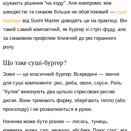
шукають рішення “на ходу”. Але компроміс між
швидкістю та смаком більше не обов’язковий —
суші
бургери
від Sushi Master доводять це на практиці. Він
такий самий компактний, як бургер зі стріт-фуду, але
за смаковим профілем ближчий до ресторанного
ролу.
Що таке суші-бургер?
Зовні — це класичний бургер. Всередині — звичні
для суші компоненти: рис, риба, овочі, соуси. Роль
“булок” виконують два щільно спресовані рисові
диски. Вони тримають форму, зберігають тепло (або
прохолоду) і не розвалюються в руках.
Начинка може бути різною — лосось, тунець,
креветка, курка, сир, авокадо, айсберг. Плюс соус: від