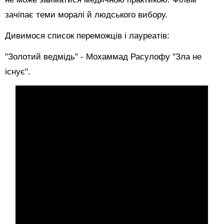
зачіпає теми моралі й людського вибору.
Дивимося список переможців і лауреатів:
"Золотий ведмідь" - Мохаммад Расулофу "Зла не
існує".