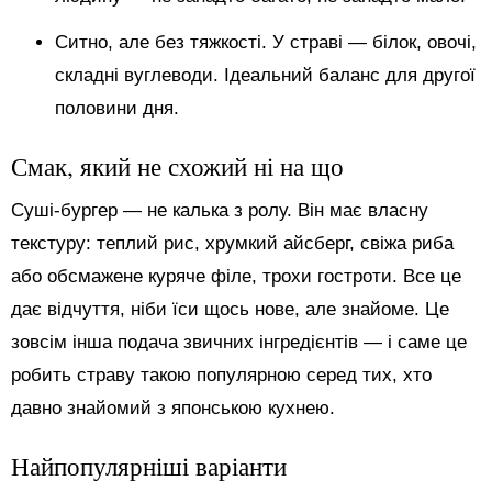
Ситно, але без тяжкості. У страві — білок, овочі,
складні вуглеводи. Ідеальний баланс для другої
половини дня.
Смак, який не схожий ні на що
Суші-бургер — не калька з ролу. Він має власну
текстуру: теплий рис, хрумкий айсберг, свіжа риба
або обсмажене куряче філе, трохи гостроти. Все це
дає відчуття, ніби їси щось нове, але знайоме. Це
зовсім інша подача звичних інгредієнтів — і саме це
робить страву такою популярною серед тих, хто
давно знайомий з японською кухнею.
Найпопулярніші варіанти