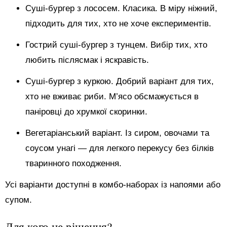
Суші-бургер з лососем. Класика. В міру ніжний,
підходить для тих, хто не хоче експериментів.
Гострий суші-бургер з тунцем. Вибір тих, хто
любить післясмак і яскравість.
Суші-бургер з куркою. Добрий варіант для тих,
хто не вживає риби. М’ясо обсмажується в
паніровці до хрумкої скоринки.
Вегетаріанський варіант. Із сиром, овочами та
соусом унагі — для легкого перекусу без білків
тваринного походження.
Усі варіанти доступні в комбо-наборах із напоями або
супом.
Для кого це рішення?