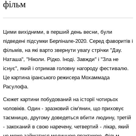
фільм
Цими вихідними, в перший день весни, були
підведені підсумки Берлінале-2020. Серед фаворитів і
фільмів, на які варто звернути увагу стрічки "Дау.
Наташа", "Ніколи. Рідко. Іноді. Завжди" і "Зла не
існує", який і отримав головну нагороду фестивалю.
Це картина іранського режисера Мохаммада
Расулофа.
Сюжет картини побудований на історії чотирьох
чоловіків. Один - зразковий сім'янин, що приховує
таємницю, другому доведеться вбити людину, третій
- закоханий в свою наречену, четвертий - лікар, який
не може займатися медичною практикою. Фільм