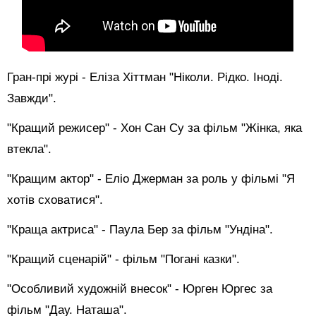
Гран-прі журі - Еліза Хіттман "Ніколи. Рідко. Іноді.
Завжди".
"Кращий режисер" - Хон Сан Су за фільм "Жінка, яка
втекла".
"Кращим актор" - Еліо Джерман за роль у фільмі "Я
хотів сховатися".
"Краща актриса" - Паула Бер за фільм "Ундіна".
"Кращий сценарій" - фільм "Погані казки".
"Особливий художній внесок" - Юрген Юргес за
фільм "Дау. Наташа".