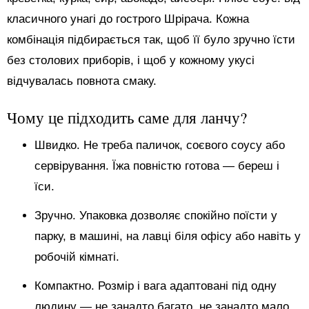
класичного унагі до гострого Шрірача. Кожна
комбінація підбирається так, щоб її було зручно їсти
без столових приборів, і щоб у кожному укусі
відчувалась повнота смаку.
Чому це підходить саме для ланчу?
Швидко. Не треба паличок, соєвого соусу або
сервірування. Їжа повністю готова — береш і
їси.
Зручно. Упаковка дозволяє спокійно поїсти у
парку, в машині, на лавці біля офісу або навіть у
робочій кімнаті.
Компактно. Розмір і вага адаптовані під одну
людину — не занадто багато, не занадто мало.