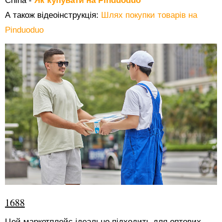
China -
Як купувати на Pinduoduo
А також відеоінструкція:
Шлях покупки товарів на
Pinduoduo
1688
Цей маркетплейс ідеально підходить для оптових