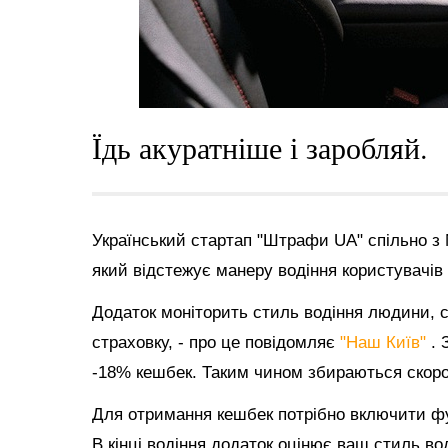
Їдь акуратніше і заробляй.
Український стартап "Штрафи UA" спільно з 
який відстежує манеру водіння користувачів
Додаток моніторить стиль водіння людини, с
страховку, - про це повідомляє
"Наш Київ"
. 
-18% кешбек. Таким чином збираються скорот
Для отримання кешбек потрібно включити фу
В кінці водіння додаток оцінює ваш стиль во