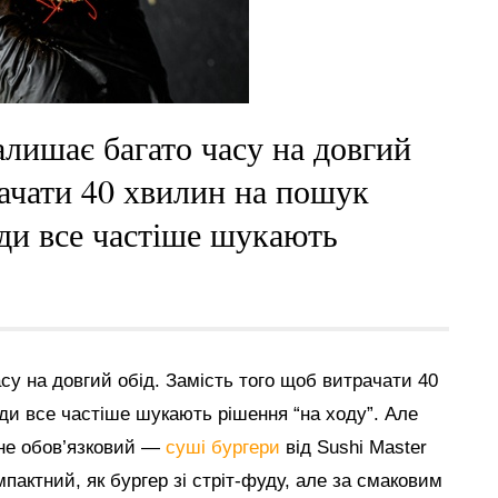
алишає багато часу на довгий
рачати 40 хвилин на пошук
юди все частіше шукають
у на довгий обід. Замість того щоб витрачати 40
ди все частіше шукають рішення “на ходу”. Але
 не обов’язковий —
суші бургери
від Sushi Master
мпактний, як бургер зі стріт-фуду, але за смаковим