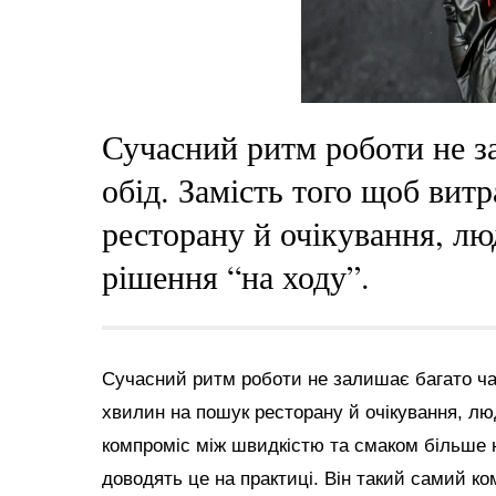
Сучасний ритм роботи не з
обід. Замість того щоб вит
ресторану й очікування, л
рішення “на ходу”.
Сучасний ритм роботи не залишає багато час
хвилин на пошук ресторану й очікування, лю
компроміс між швидкістю та смаком більше
доводять це на практиці. Він такий самий ко