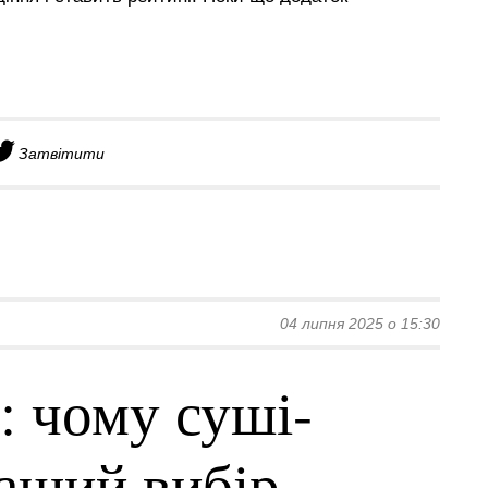
Затвітити
04 липня 2025 о 15:30
: чому суші-
ращий вибір