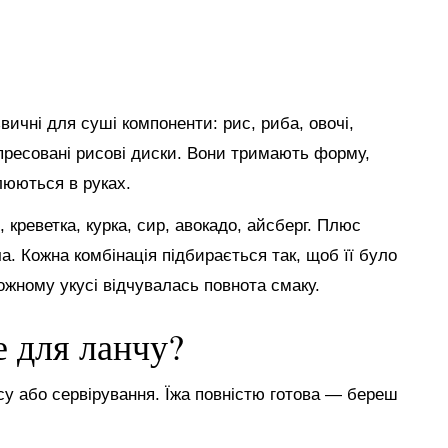
ичні для суші компоненти: рис, риба, овочі,
пресовані рисові диски. Вони тримають форму,
люються в руках.
креветка, курка, сир, авокадо, айсберг. Плюс
ча. Кожна комбінація підбирається так, щоб її було
кожному укусі відчувалась повнота смаку.
е для ланчу?
су або сервірування. Їжа повністю готова — береш