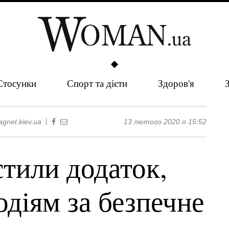
Стосунки
Спорт та дієти
Здоров'я
gnet.kiev.ua
13 лютого 2020 о 15:52
стили додаток,
одіям за безпечне