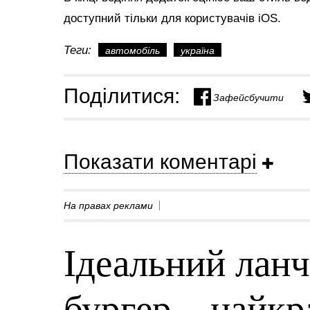
доступний тільки для користувачів iOS.
Теги:
автомобіль
україна
Поділитися:
Зафейсбучити
Показати коментарі
На правах реклами
Ідеальний ланч
бургер – найк