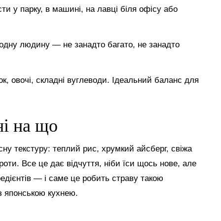
ти у парку, в машині, на лавці біля офісу або
д одну людину — не занадто багато, не занадто
ок, овочі, складні вуглеводи. Ідеальний баланс для
ні на що
сну текстуру: теплий рис, хрумкий айсберг, свіжа
оти. Все це дає відчуття, ніби їси щось нове, але
едієнтів — і саме це робить страву такою
з японською кухнею.