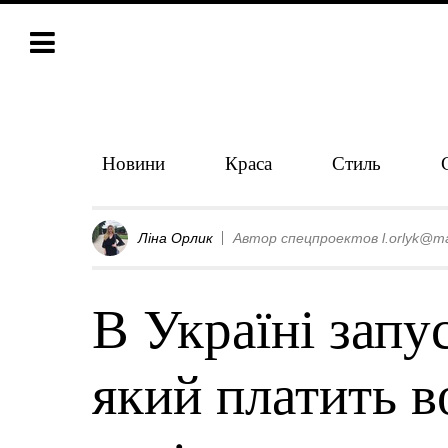
Новини
Краса
Стиль
Ліна Орлик
Автор спецпроектов l.orlyk@ma
В Україні запу
який платить в