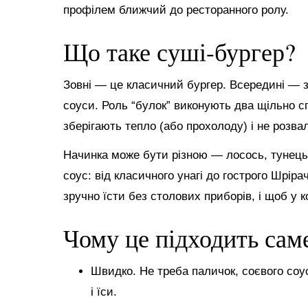
профілем ближчий до ресторанного ролу.
Що таке суші-бургер?
Зовні — це класичний бургер. Всередині — зв
соуси. Роль “булок” виконують два щільно с
зберігають тепло (або прохолоду) і не розва
Начинка може бути різною — лосось, тунець, 
соус: від класичного унагі до гострого Шріра
зручно їсти без столових приборів, і щоб у 
Чому це підходить сам
Швидко. Не треба паличок, соєвого соу
і їси.