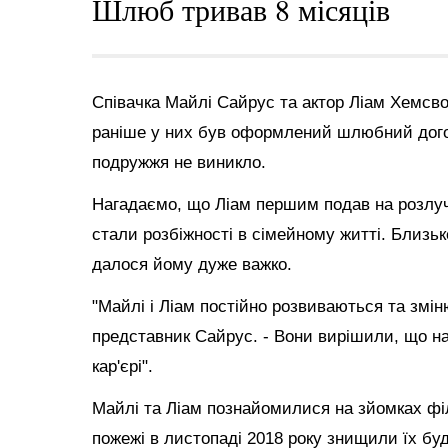
Шлюб тривав 8 місяців
Співачка Майлі Сайрус та актор Ліам Хемсв
раніше у них був оформлений шлюбний догов
подружжя не виникло.
Нагадаємо, що Ліам першим подав на розлуч
стали розбіжності в сімейному житті. Близь
далося йому дуже важко.
"Майлі і Ліам постійно розвиваються та змін
представник Сайрус. - Вони вирішили, що на
кар'єрі".
Майлі та Ліам познайомилися на зйомках філ
пожежі в листопаді 2018 року знищили їх буд