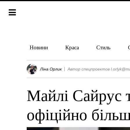
Новини
Краса
Стиль
Ліна Орлик
Автор спецпроектов l.orlyk@ma
Майлі Сайрус 
офіційно більш