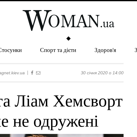
Стосунки
Спорт та дієти
Здоров'я
gnet.kiev.ua
30 січня 2020 о 14:00
та Ліам Хемсворт
е не одружені