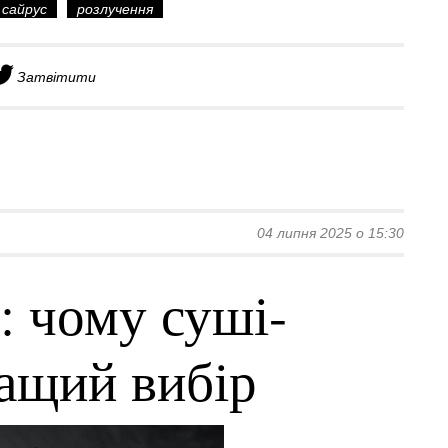
 сайрус
розлучення
Затвітити
04 липня 2025 о 15:30
: чому суші-
ращий вибір