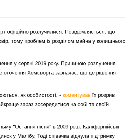
орт офіційно розлучилися. Повідомляється, що
ір, тому проблем із розділом майна у колишнього
ення у серпні 2019 року. Причиною розлучення
ке оточення Хемсворта зазначає, що це рішення
юються, як особистості, -
коментував
їх розрив
йкраще зараз зосередитися на собі та своїй
ьму "Остання пісня" в 2009 році. Каліфорнійські
инок у Малібу. Тоді співачка відчула підтримку