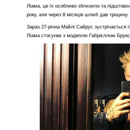
Ліама, це їх особливо зблизило та підштовхн
року, але через 8 місяців шлюб дав тріщину.
Зараз 27-річна Майлі Сайрус зустрічається із
Ліама стосунки з моделлю Габрієллою Брукс