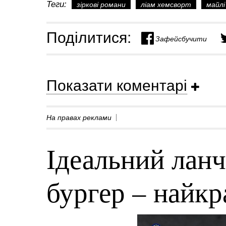
Теги:
зіркові романи
ліам хемсворт
майлі
Поділитися:
Зафейсбучити
Показати коментарі
На правах реклами
Ідеальний ланч
бургер – найк