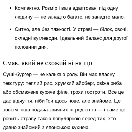
Компактно. Розмір і вага адаптовані під одну
людину — не занадто багато, не занадто мало.
Ситно, але без тяжкості. У страві — білок, овочі,
складні вуглеводи. Ідеальний баланс для другої
половини дня.
Смак, який не схожий ні на що
Суші-бургер — не калька з ролу. Він має власну
текстуру: теплий рис, хрумкий айсберг, свіжа риба
або обсмажене куряче філе, трохи гостроти. Все це
дає відчуття, ніби їси щось нове, але знайоме. Це
зовсім інша подача звичних інгредієнтів — і саме це
робить страву такою популярною серед тих, хто
давно знайомий з японською кухнею.