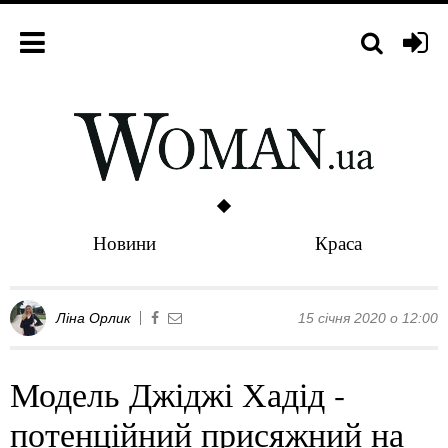
Новини
Краса
Ліна Орлик
15 січня 2020 о 12:00
Модель Джіджі Хадід -
потенційний присяжний на