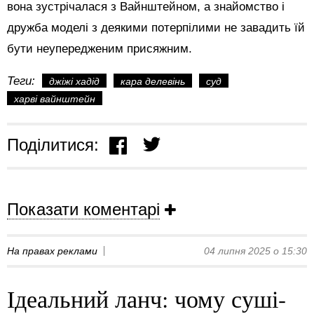
вона зустрічалася з Вайнштейном, а знайомство і
дружба моделі з деякими потерпілими не завадить їй
бути неупередженим присяжним.
Теги:
джіжі хадід
кара делевінь
суд
харві вайнштейн
Поділитися:
Показати коментарі
На правах реклами
04 липня 2025 о 15:30
Ідеальний ланч: чому суші-