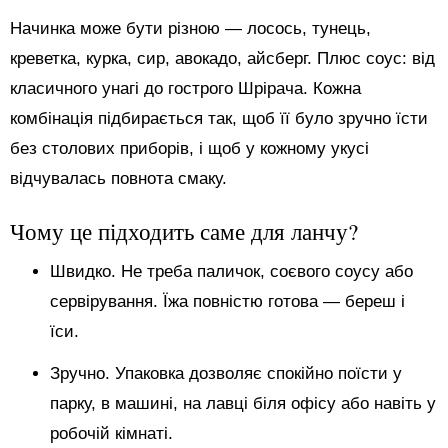
Начинка може бути різною — лосось, тунець,
креветка, курка, сир, авокадо, айсберг. Плюс соус: від
класичного унагі до гострого Шрірача. Кожна
комбінація підбирається так, щоб її було зручно їсти
без столових приборів, і щоб у кожному укусі
відчувалась повнота смаку.
Чому це підходить саме для ланчу?
Швидко. Не треба паличок, соєвого соусу або
сервірування. Їжа повністю готова — береш і
їси.
Зручно. Упаковка дозволяє спокійно поїсти у
парку, в машині, на лавці біля офісу або навіть у
робочій кімнаті.