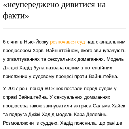
«неупереджено дивитися на
факти»
6 січня в Нью-Йорку
розпочався суд
над скандальним
продюсером Харві Вайнштейном, якого звинувачують
у зґвалтуваннях та сексуальних домаганнях. Модель
Джіджі Хадід була названа одним з потенційних
присяжних у судовому процесі проти Вайнштейна.
У 2017 році понад 80 жінок постали перед судом у
справі Вайнштейна. У сексуальних домаганнях
продюсера також звинуватили актриса Сальма Хайек
та подруга Джіжі Хадід модель Кара Делевінь.
Розмовляючи із суддею, Хадід пояснила, що раніше