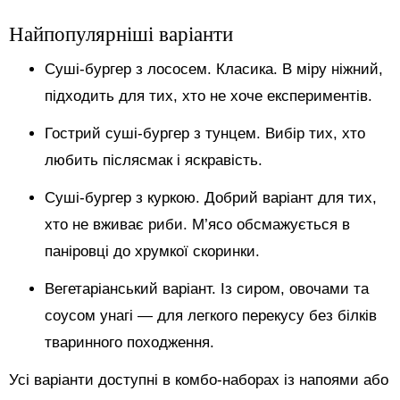
Найпопулярніші варіанти
Суші-бургер з лососем. Класика. В міру ніжний,
підходить для тих, хто не хоче експериментів.
Гострий суші-бургер з тунцем. Вибір тих, хто
любить післясмак і яскравість.
Суші-бургер з куркою. Добрий варіант для тих,
хто не вживає риби. М’ясо обсмажується в
паніровці до хрумкої скоринки.
Вегетаріанський варіант. Із сиром, овочами та
соусом унагі — для легкого перекусу без білків
тваринного походження.
Усі варіанти доступні в комбо-наборах із напоями або