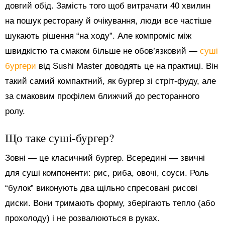
довгий обід. Замість того щоб витрачати 40 хвилин
на пошук ресторану й очікування, люди все частіше
шукають рішення “на ходу”. Але компроміс між
швидкістю та смаком більше не обов’язковий —
суші
бургери
від Sushi Master доводять це на практиці. Він
такий самий компактний, як бургер зі стріт-фуду, але
за смаковим профілем ближчий до ресторанного
ролу.
Що таке суші-бургер?
Зовні — це класичний бургер. Всередині — звичні
для суші компоненти: рис, риба, овочі, соуси. Роль
“булок” виконують два щільно спресовані рисові
диски. Вони тримають форму, зберігають тепло (або
прохолоду) і не розвалюються в руках.