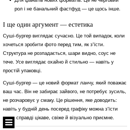
Для фанатів нових форматів. Це не черговий
рол і не банальний фастфуд — це щось інше.
І ще один аргумент — естетика
Суші-бургер виглядає сучасно. Це той випадок, коли
хочеться зробити фото перед тим, як з’їсти.
Структура не розпадається, шари видно, соус не
тече. Усе виглядає охайно й стильно — навіть у
простій упаковці.
Суші-бургер — це новий формат ланчу, який поважає
ваш час. Він не забирає зайвого, не потребує зусиль,
не розчаровує у смаку. Це рішення, яке доводить:
навіть у будній день посеред графіку можна з’їсти
щось справді цікаве, свіже й візуально приємне.