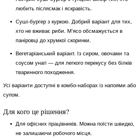
любить післясмак і яскравість.
Суші-бургер з куркою. Добрий варіант для тих,
хто не вживає риби. М’ясо обсмажується в
паніровці до хрумкої скоринки.
Вегетаріанський варіант. Із сиром, овочами та
соусом унагі — для легкого перекусу без білків
тваринного походження.
Усі варіанти доступні в комбо-наборах із напоями або
супом.
Для кого це рішення?
Для офісних працівників. Можна поїсти швидко,
не залишаючи робочого місця.