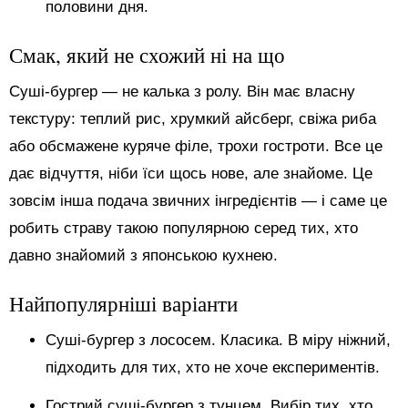
половини дня.
Смак, який не схожий ні на що
Суші-бургер — не калька з ролу. Він має власну
текстуру: теплий рис, хрумкий айсберг, свіжа риба
або обсмажене куряче філе, трохи гостроти. Все це
дає відчуття, ніби їси щось нове, але знайоме. Це
зовсім інша подача звичних інгредієнтів — і саме це
робить страву такою популярною серед тих, хто
давно знайомий з японською кухнею.
Найпопулярніші варіанти
Суші-бургер з лососем. Класика. В міру ніжний,
підходить для тих, хто не хоче експериментів.
Гострий суші-бургер з тунцем. Вибір тих, хто