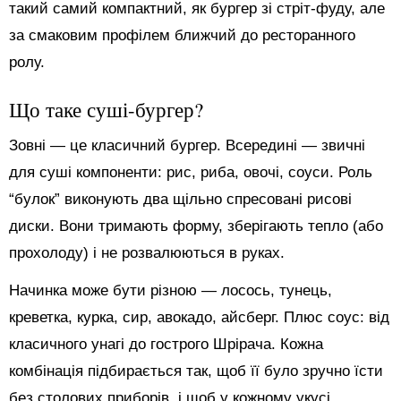
такий самий компактний, як бургер зі стріт-фуду, але
за смаковим профілем ближчий до ресторанного
ролу.
Що таке суші-бургер?
Зовні — це класичний бургер. Всередині — звичні
для суші компоненти: рис, риба, овочі, соуси. Роль
“булок” виконують два щільно спресовані рисові
диски. Вони тримають форму, зберігають тепло (або
прохолоду) і не розвалюються в руках.
Начинка може бути різною — лосось, тунець,
креветка, курка, сир, авокадо, айсберг. Плюс соус: від
класичного унагі до гострого Шрірача. Кожна
комбінація підбирається так, щоб її було зручно їсти
без столових приборів, і щоб у кожному укусі