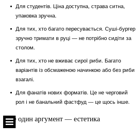
Для студентів. Ціна доступна, страва ситна,
упаковка зручна.
Для тих, хто багато пересувається. Суші-бургер
зручно тримати в руці — не потрібно сидіти за
столом.
Для тих, хто не вживає сирої риби. Багато
варіантів із обсмаженою начинкою або без риби
взагалі.
Для фанатів нових форматів. Це не черговий
рол і не банальний фастфуд — це щось інше.
І ще один аргумент — естетика
Суші-бургер виглядає сучасно. Це той випадок, коли