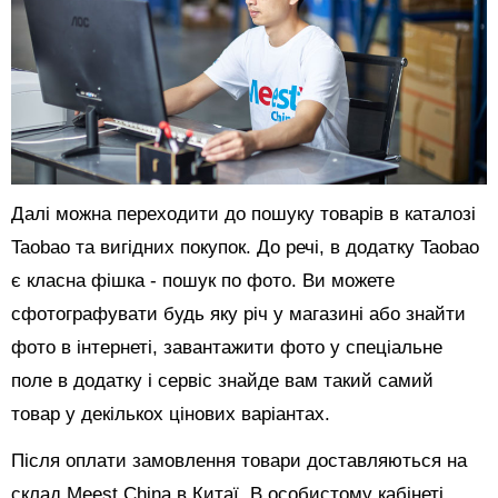
Далі можна переходити до пошуку товарів в каталозі
Taobao та вигідних покупок. До речі, в додатку Taobao
є класна фішка - пошук по фото. Ви можете
сфотографувати будь яку річ у магазині або знайти
фото в інтернеті, завантажити фото у спеціальне
поле в додатку і сервіс знайде вам такий самий
товар у декількох цінових варіантах.
Після оплати замовлення товари доставляються на
склад Meest China в Китаї. В особистому кабінеті