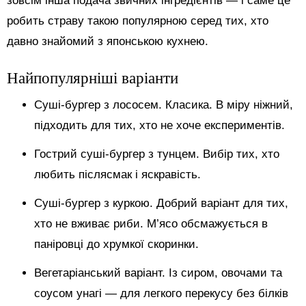
зовсім інша подача звичних інгредієнтів — і саме це
робить страву такою популярною серед тих, хто
давно знайомий з японською кухнею.
Найпопулярніші варіанти
Суші-бургер з лососем. Класика. В міру ніжний,
підходить для тих, хто не хоче експериментів.
Гострий суші-бургер з тунцем. Вибір тих, хто
любить післясмак і яскравість.
Суші-бургер з куркою. Добрий варіант для тих,
хто не вживає риби. М’ясо обсмажується в
паніровці до хрумкої скоринки.
Вегетаріанський варіант. Із сиром, овочами та
соусом унагі — для легкого перекусу без білків