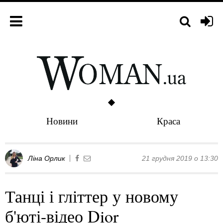
Новини
Краса
Ліна Орлик
21 грудня 2019 о 13:30
Танці і гліттер у новому
б'юті-відео Dior