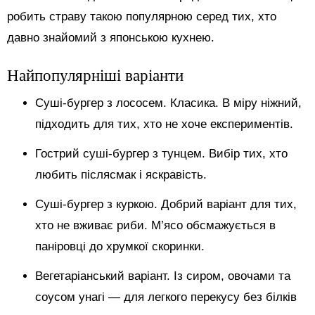
робить страву такою популярною серед тих, хто
давно знайомий з японською кухнею.
Найпопулярніші варіанти
Суші-бургер з лососем. Класика. В міру ніжний,
підходить для тих, хто не хоче експериментів.
Гострий суші-бургер з тунцем. Вибір тих, хто
любить післясмак і яскравість.
Суші-бургер з куркою. Добрий варіант для тих,
хто не вживає риби. М’ясо обсмажується в
паніровці до хрумкої скоринки.
Вегетаріанський варіант. Із сиром, овочами та
соусом унагі — для легкого перекусу без білків