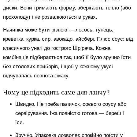
диски. Вони тримають форму, зберігають тепло (або
прохолоду) і не розвалюються в руках.
Начинка може бути різною — лосось, тунець,
креветка, курка, сир, авокадо, айсберг. Плюс соус: від
класичного унагі до гострого Шрірача. Кожна
комбінація підбирається так, щоб її було зручно їсти
без столових приборів, і щоб у кожному укусі
відчувалась повнота смаку.
Чому це підходить саме для ланчу?
Швидко. Не треба паличок, соєвого соусу або
сервірування. Їжа повністю готова — береш і
їси.
Зручно. Упаковка дозволяє спокійно поїсти у