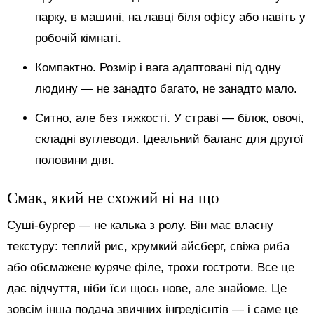
парку, в машині, на лавці біля офісу або навіть у
робочій кімнаті.
Компактно. Розмір і вага адаптовані під одну
людину — не занадто багато, не занадто мало.
Ситно, але без тяжкості. У страві — білок, овочі,
складні вуглеводи. Ідеальний баланс для другої
половини дня.
Смак, який не схожий ні на що
Суші-бургер — не калька з ролу. Він має власну
текстуру: теплий рис, хрумкий айсберг, свіжа риба
або обсмажене куряче філе, трохи гостроти. Все це
дає відчуття, ніби їси щось нове, але знайоме. Це
зовсім інша подача звичних інгредієнтів — і саме це