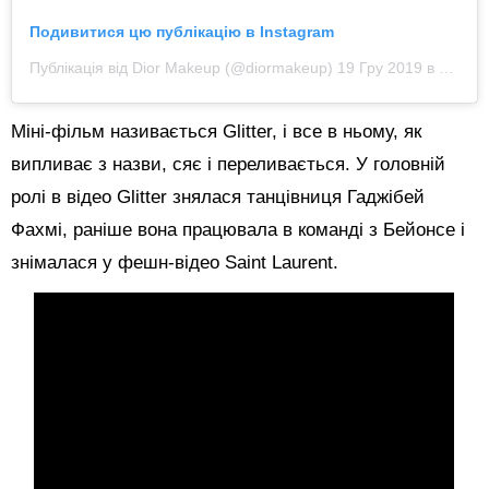
Подивитися цю публікацію в Instagram
Публікація від Dior Makeup (@diormakeup)
19 Гру 2019 в 7:34 PST
Міні-фільм називається Glitter, і все в ньому, як
випливає з назви, сяє і переливається. У головній
ролі в відео Glitter знялася танцівниця Гаджібей
Фахмі, раніше вона працювала в команді з Бейонсе і
знімалася у фешн-відео Saint Laurent.