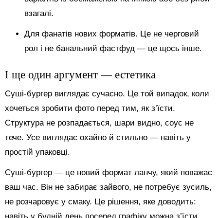
взагалі.
Для фанатів нових форматів. Це не черговий
рол і не банальний фастфуд — це щось інше.
І ще один аргумент — естетика
Суші-бургер виглядає сучасно. Це той випадок, коли
хочеться зробити фото перед тим, як з’їсти.
Структура не розпадається, шари видно, соус не
тече. Усе виглядає охайно й стильно — навіть у
простій упаковці.
Суші-бургер — це новий формат ланчу, який поважає
ваш час. Він не забирає зайвого, не потребує зусиль,
не розчаровує у смаку. Це рішення, яке доводить:
навіть у будній день посеред графіку можна з’їсти