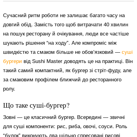
Сучасний ритм роботи не залишає багато часу на
довгий обід. Замість того щоб витрачати 40 хвилин
на пошук ресторану й очікування, люди все частіше
шукають рішення “на ходу”. Але компроміс між
швидкістю та смаком більше не обов’язковий —
суші
бургери
від Sushi Master доводять це на практиці. Він
такий самий компактний, як бургер зі стріт-фуду, але
за смаковим профілем ближчий до ресторанного
ролу.
Що таке суші-бургер?
Зовні — це класичний бургер. Всередині — звичні
для суші компоненти: рис, риба, овочі, соуси. Роль
“булок” виконують два щільно спресовані рисові