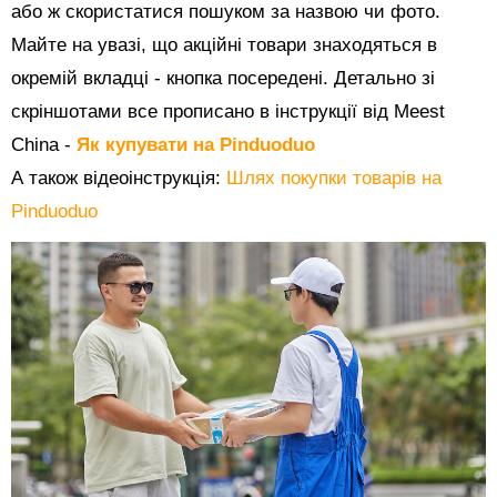
або ж скористатися пошуком за назвою чи фото.
Майте на увазі, що акційні товари знаходяться в
окремій вкладці - кнопка посередені. Детально зі
скріншотами все прописано в інструкції від Meest
China -
Як купувати на Pinduoduo
А також відеоінструкція:
Шлях покупки товарів на
Pinduoduo