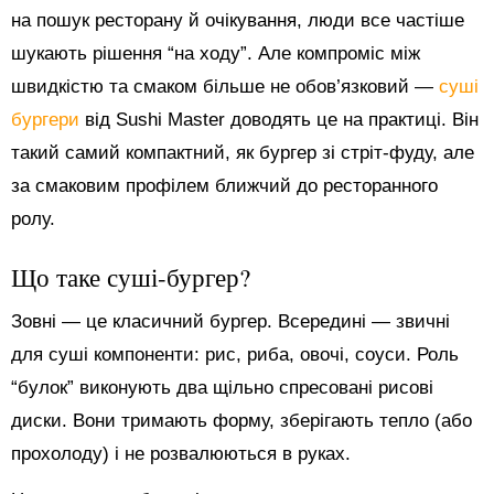
на пошук ресторану й очікування, люди все частіше
шукають рішення “на ходу”. Але компроміс між
швидкістю та смаком більше не обов’язковий —
суші
бургери
від Sushi Master доводять це на практиці. Він
такий самий компактний, як бургер зі стріт-фуду, але
за смаковим профілем ближчий до ресторанного
ролу.
Що таке суші-бургер?
Зовні — це класичний бургер. Всередині — звичні
для суші компоненти: рис, риба, овочі, соуси. Роль
“булок” виконують два щільно спресовані рисові
диски. Вони тримають форму, зберігають тепло (або
прохолоду) і не розвалюються в руках.