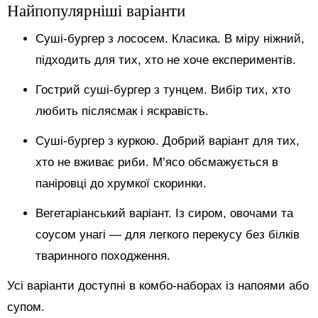
Найпопулярніші варіанти
Суші-бургер з лососем. Класика. В міру ніжний,
підходить для тих, хто не хоче експериментів.
Гострий суші-бургер з тунцем. Вибір тих, хто
любить післясмак і яскравість.
Суші-бургер з куркою. Добрий варіант для тих,
хто не вживає риби. М’ясо обсмажується в
паніровці до хрумкої скоринки.
Вегетаріанський варіант. Із сиром, овочами та
соусом унагі — для легкого перекусу без білків
тваринного походження.
Усі варіанти доступні в комбо-наборах із напоями або
супом.