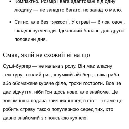
Компактно. Розмір і вага адаптовані під одну
людину — не занадто багато, не занадто мало.
Ситно, але без тяжкості. У страві — білок, овочі,
складні вуглеводи. Ідеальний баланс для другої
половини дня.
Смак, який не схожий ні на що
Суші-бургер — не калька з ролу. Він має власну
текстуру: теплий рис, хрумкий айсберг, свіжа риба
або обсмажене куряче філе, трохи гостроти. Все це
дає відчуття, ніби їси щось нове, але знайоме. Це
зовсім інша подача звичних інгредієнтів — і саме це
робить страву такою популярною серед тих, хто
давно знайомий з японською кухнею.