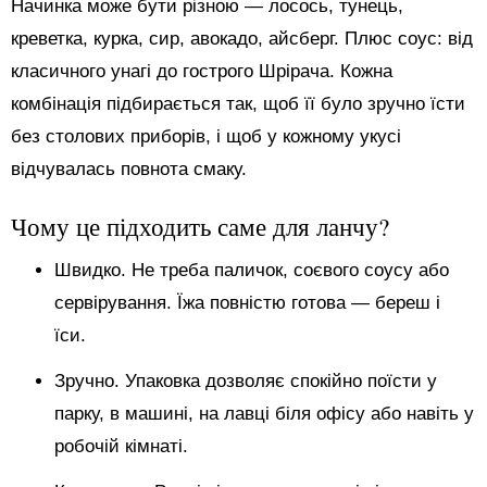
Начинка може бути різною — лосось, тунець,
креветка, курка, сир, авокадо, айсберг. Плюс соус: від
класичного унагі до гострого Шрірача. Кожна
комбінація підбирається так, щоб її було зручно їсти
без столових приборів, і щоб у кожному укусі
відчувалась повнота смаку.
Чому це підходить саме для ланчу?
Швидко. Не треба паличок, соєвого соусу або
сервірування. Їжа повністю готова — береш і
їси.
Зручно. Упаковка дозволяє спокійно поїсти у
парку, в машині, на лавці біля офісу або навіть у
робочій кімнаті.